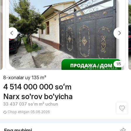
1/5
8-xonalar uy 135 m²
4 514 000 000
soʻm
Narx so'rov bo'yicha
33 437 037
soʻm
m² uchun
Chop etilgan 05.06.2026
Eng muhimi