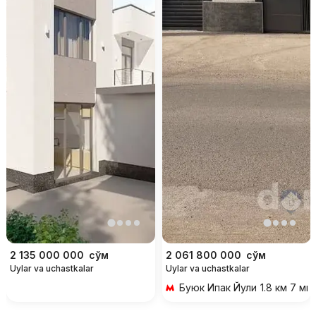
2 135 000 000
сўм
2 061 800 000
сўм
Uylar va uchastkalar
Uylar va uchastkalar
Буюк Ипак Йули
1.8 км 7 ми