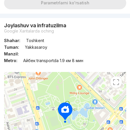
Parametrlarni ko'rsatish
Joylashuv va infratuzilma
Google Xaritalarda oching
Shahar:
Toshkent
Tuman:
Yakkasaroy
Manzil:
Metro:
Айбек transportda 1.9 км 8 мин