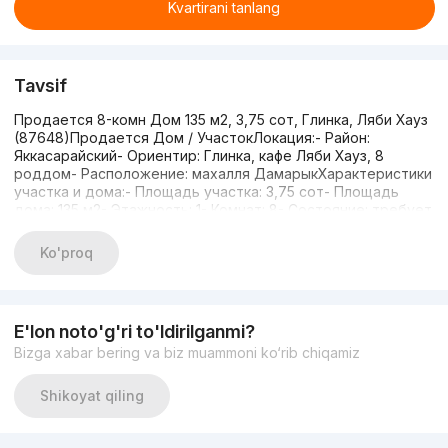
Kvartirani tanlang
Tavsif
Продается 8-комн Дом 135 м2, 3,75 сот, Глинка, Ляби Хауз
(87648)Продается Дом / УчастокЛокация:- Район:
Яккасарайский- Ориентир: Глинка, кафе Ляби Хауз, 8
роддом- Расположение: махалля ДамарыкХарактеристики
участка и дома:- Площадь участка: 3,75 сот- Площадь
дома: 135 м2- Этажность: 1- Комнат: 8- Состояние: требует
ремонтаДополнительная информация:- участок
правильной формы- фасад 20 м- коммуникации
Ko'proq
центральныеСтоимость: 370.000 у.е.«Хотите посмотреть
объект или получить консультацию? Свяжитесь со
мной»+99897-733-54-33 | Михаил Кан
E'lon noto'g'ri to'ldirilganmi?
Bizga xabar bering va biz muammoni ko‘rib chiqamiz
Shikoyat qiling