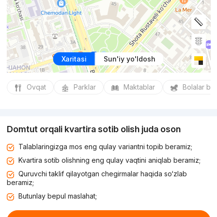
Xaritasi
Sun'iy yo'ldosh
Ovqat
Parklar
Maktablar
Bolalar bo
Domtut orqali kvartira sotib olish juda oson
Talablaringizga mos eng qulay variantni topib beramiz;
Kvartira sotib olishning eng qulay vaqtini aniqlab beramiz;
Quruvchi taklif qilayotgan chegirmalar haqida so‘zlab
beramiz;
Butunlay bepul maslahat;