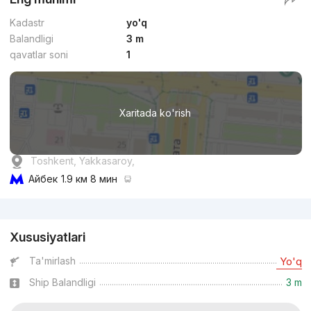
Kadastr
yo'q
Balandligi
3 m
qavatlar soni
1
Xaritada ko'rish
Toshkent, Yakkasaroy,
Айбек
1.9 км 8 мин
Reklama
Xususiyatlari
Ta'mirlash
Yo'q
Ship Balandligi
3 m