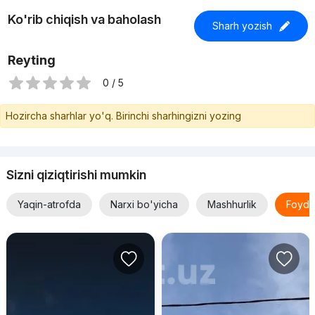
Ko'rib chiqish va baholash
Sharh yozish
Reyting
0 / 5
Hozircha sharhlar yo'q. Birinchi sharhingizni yozing
Sizni qiziqtirishi mumkin
Yaqin-atrofda
Narxi bo'yicha
Mashhurlik
Foyda