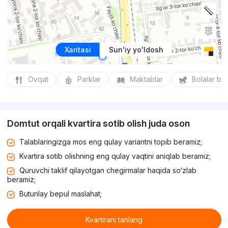
Xaritasi
Sun'iy yo'ldosh
Ovqat
Parklar
Maktablar
Bolalar bo
Domtut orqali kvartira sotib olish juda oson
Talablaringizga mos eng qulay variantni topib beramiz;
Kvartira sotib olishning eng qulay vaqtini aniqlab beramiz;
Quruvchi taklif qilayotgan chegirmalar haqida so‘zlab
beramiz;
Butunlay bepul maslahat;
Kvartirani tanlang