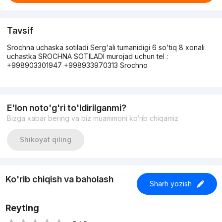
Tavsif
Srochna uchaska sotiladi Serg'ali tumanidigi 6 so'tiq 8 xonali
uchastka SROCHNA SOTILADI murojad uchun tel :
+998903301947 +998933970313 Srochno
E'lon noto'g'ri to'ldirilganmi?
Bizga xabar bering va biz muammoni ko‘rib chiqamiz
Shikoyat qiling
Ko'rib chiqish va baholash
Sharh yozish
Reyting