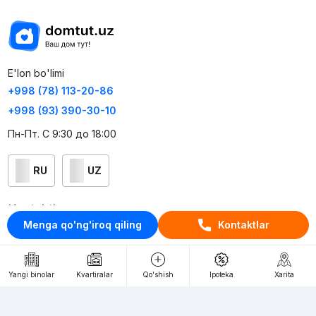
E'lon bo'limi
+998 (78) 113-20-86
+998 (93) 390-30-10
Пн-Пт. С 9:30 до 18:00
RU
UZ
Kontaktlar
Menga qo'ng'iroq qiling
Kontaktlar
loyiha haqida
Webnow © loyihasi
Yangi binolar
Kvartiralar
Qo'shish
Ipoteka
Xarita
Foydalanish shartlari
Maxfiylik siyosati