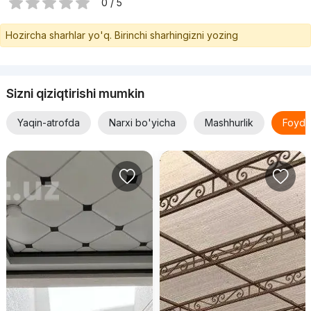
0 / 5
Hozircha sharhlar yo'q. Birinchi sharhingizni yozing
Sizni qiziqtirishi mumkin
Yaqin-atrofda
Narxi bo'yicha
Mashhurlik
Foyda