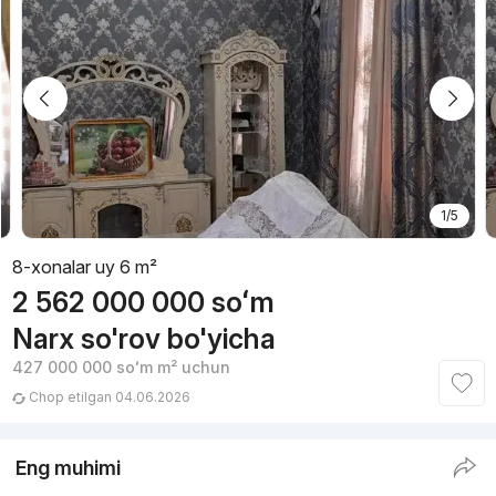
1/5
8-xonalar uy 6 m²
2 562 000 000
soʻm
Narx so'rov bo'yicha
427 000 000
soʻm
m² uchun
Chop etilgan 04.06.2026
Eng muhimi