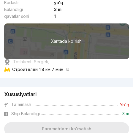
Kadastr
yo'q
Balandligi
3 m
qavatlar soni
1
Xaritada ko'rish
Toshkent, Sergeli,
Строителей
1.8 км 7 мин
Reklama
Xususiyatlari
Ta'mirlash
Yo'q
Ship Balandligi
3 m
Parametrlarni ko'rsatish