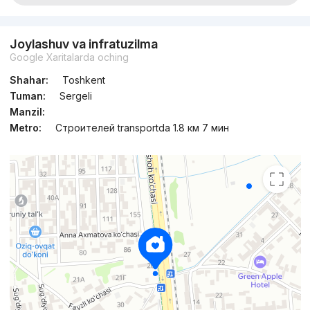
Joylashuv va infratuzilma
Google Xaritalarda oching
Shahar:
Toshkent
Tuman:
Sergeli
Manzil:
Metro:
Строителей transportda 1.8 км 7 мин