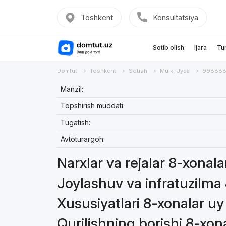
Toshkent
Konsultatsiya
Sotib olish
Ijara
Tu
Domtut
Toshkent
Sotish
Mulk, Uyda
998888
Manzil:
Topshirish muddati:
Tugatish:
Avtoturargoh:
Narxlar va rejalar 8-xonal
Joylashuv va infratuzilma
Xususiyatlari 8-xonalar u
Qurilishning borishi 8-xon