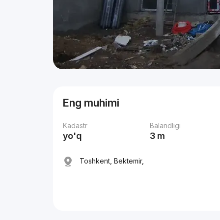
Eng muhimi
Kadastr
Balandligi
yo'q
3 m
Toshkent, Bektemir,