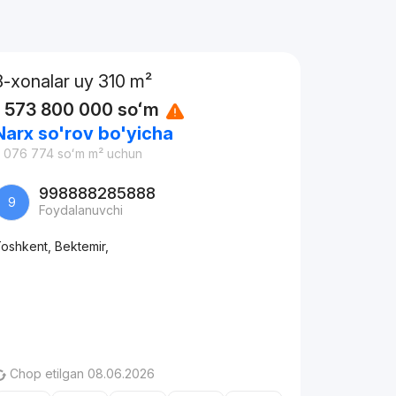
8-xonalar uy 310 m²
1 573 800 000
soʻm
Narx so'rov bo'yicha
 076 774
soʻm
m² uchun
998888285888
9
Foydalanuvchi
oshkent, Bektemir,
Chop etilgan 08.06.2026