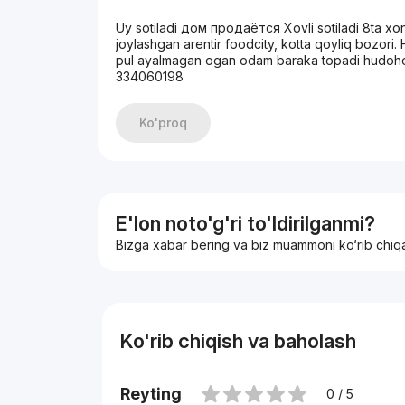
Uy sotiladi дом продаётся Xovli sotiladi 8ta xon
joylashgan arentir foodcity, kotta qoyliq bozori.
pul ayalmagan ogan odam baraka topadi hudoh
334060198
Ko'proq
E'lon noto'g'ri to'ldirilganmi?
Bizga xabar bering va biz muammoni ko‘rib chiq
Ko'rib chiqish va baholash
Reyting
0 / 5