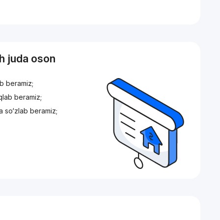
sh juda oson
ib beramiz;
iqlab beramiz;
a so‘zlab beramiz;