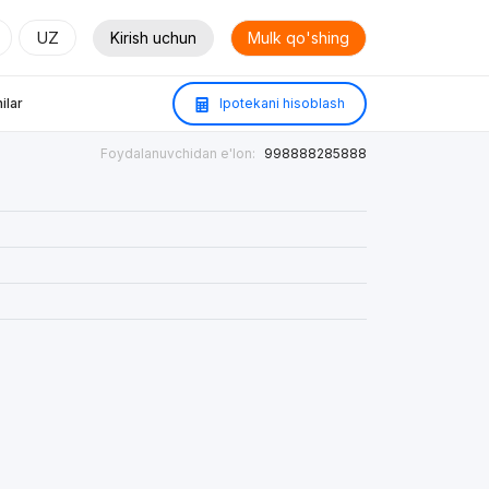
UZ
Kirish uchun
Mulk qo'shing
ilar
Ipotekani hisoblash
Foydalanuvchidan e'lon:
998888285888