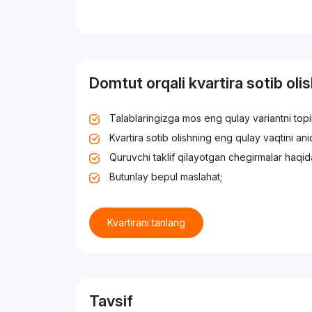
Domtut orqali kvartira sotib oli
Talablaringizga mos eng qulay variantni top
Kvartira sotib olishning eng qulay vaqtini an
Quruvchi taklif qilayotgan chegirmalar haqid
Butunlay bepul maslahat;
Kvartirani tanlang
Tavsif