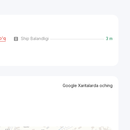
o'q
Ship Balandligi
3 m
Google Xaritalarda oching