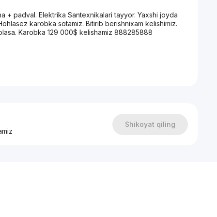
a + padval. Elektrika Santexnikalari tayyor. Yaxshi joyda
 Hohlasez karobka sotamiz. Bitirib berishnixam kelishimiz.
olasa. Karobka 129 000$ kelishamiz 888285888
Shikoyat qiling
amiz