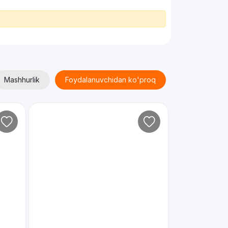
Mashhurlik
Foydalanuvchidan ko'proq