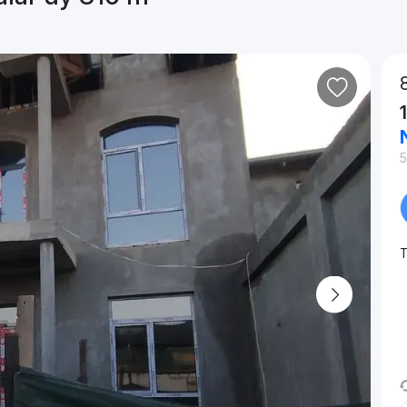
²
5
T