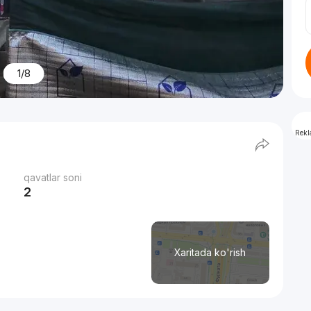
1/8
Rek
qavatlar soni
2
Xaritada ko'rish