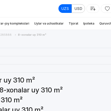
UZS
USD
rar-joy komplekslari
Uylar va uchastkalar
Tijorat
Ipoteka
Quruvch
285888
8-xonalar uy 310 m²
ar uy 310 m²
 8-xonalar uy 310 m²
y 310 m²
alar uy 310 m²