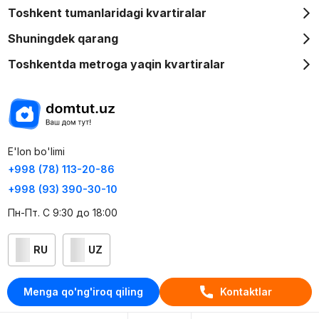
Toshkent tumanlaridagi kvartiralar
Shuningdek qarang
Toshkentda metroga yaqin kvartiralar
E'lon bo'limi
+998 (78) 113-20-86
+998 (93) 390-30-10
Пн-Пт. С 9:30 до 18:00
RU
UZ
Kontaktlar
Menga qo'ng'iroq qiling
Kontaktlar
loyiha haqida