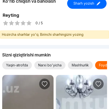
Ko'rib chiqish va baholash
Sharh yozish
Reyting
0 / 5
Hozircha sharhlar yo'q. Birinchi sharhingizni yozing
Sizni qiziqtirishi mumkin
Yaqin-atrofda
Narxi bo'yicha
Mashhurlik
Foyda