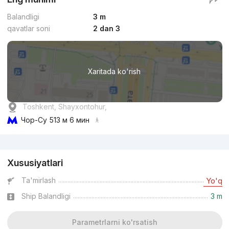
Balandligi
3 m
qavatlar soni
2 dan 3
Xaritada ko'rish
Toshkent, Shayxontohur,
Чор-Су
513 м 6 мин
Reklama
Xususiyatlari
Ta'mirlash
Yo'q
Ship Balandligi
3 m
Parametrlarni ko'rsatish