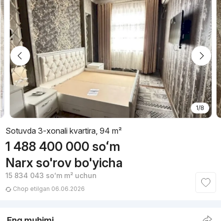
1/8
Sotuvda 3-xonali kvartira, 94 m²
1 488 400 000
soʻm
Narx so'rov bo'yicha
15 834 043
soʻm
m² uchun
Chop etilgan 06.06.2026
Eng muhimi