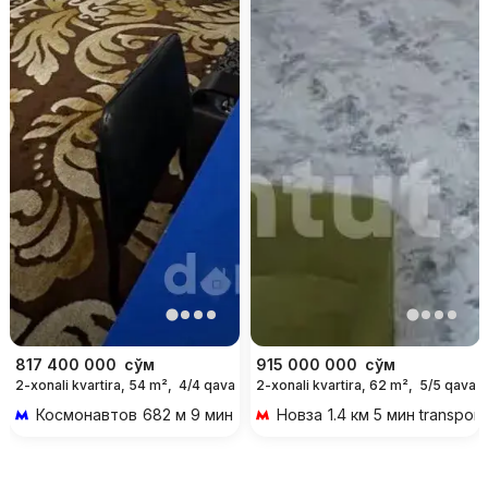
817 400 000
сўм
915 000 000
сўм
2-xonali kvartira, 54 m²,
4/4 qavat
2-xonali kvartira, 62 m²,
5/5 qavat
Космонавтов
682 м 9 мин piyoda
Новза
1.4 км 5 мин transport