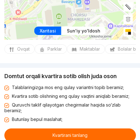
Xaritasi
Sun'iy yo'ldosh
Ovqat
Parklar
Maktablar
Bolalar bo
Domtut orqali kvartira sotib olish juda oson
Talablaringizga mos eng qulay variantni topib beramiz;
Kvartira sotib olishning eng qulay vaqtini aniqlab beramiz;
Quruvchi taklif qilayotgan chegirmalar haqida so‘zlab
beramiz;
Butunlay bepul maslahat;
Kvartirani tanlang