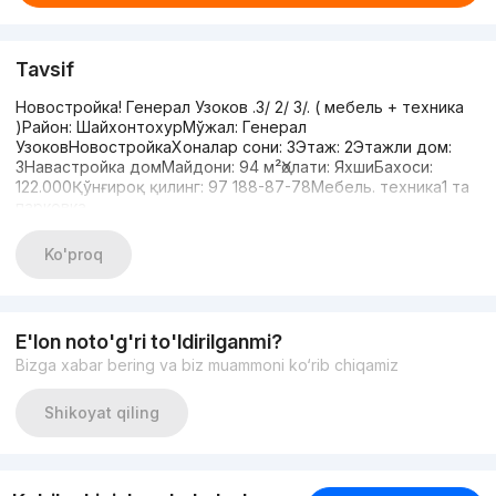
Tavsif
Новостройка! Генерал Узоков .3/ 2/ 3/. ( мебель + техника
)Район: ШайхонтохурМўжал: Генерал
УзоковНовостройкаХоналар сони: 3Этаж: 2Этажли дом:
3Навастройка домМайдони: 94 м²Ҳолати: ЯхшиБахоси:
122.000Қўнғироқ қилинг: 97 188-87-78Мебель. техника1 та
парковка
Ko'proq
E'lon noto'g'ri to'ldirilganmi?
Bizga xabar bering va biz muammoni ko‘rib chiqamiz
Shikoyat qiling