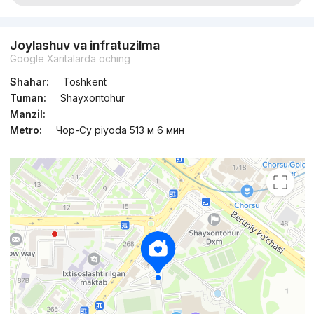
Joylashuv va infratuzilma
Google Xaritalarda oching
Shahar:
Toshkent
Tuman:
Shayxontohur
Manzil:
Metro:
Чор-Су piyoda 513 м 6 мин