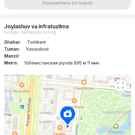
Parametrlarni ko'rsatish
Joylashuv va infratuzilma
Google Xaritalarda oching
Shahar:
Toshkent
Tuman:
Yunusobod
Manzil:
Metro:
Узбекистанская piyoda 895 м 11 мин