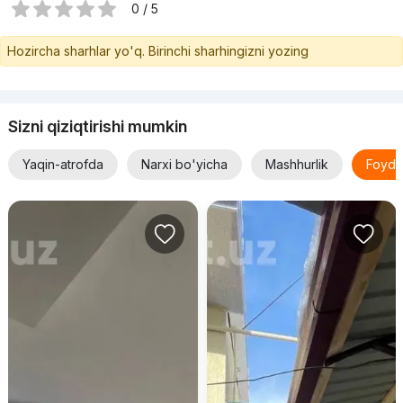
0 / 5
Hozircha sharhlar yo'q. Birinchi sharhingizni yozing
Sizni qiziqtirishi mumkin
Yaqin-atrofda
Narxi bo'yicha
Mashhurlik
Foyda