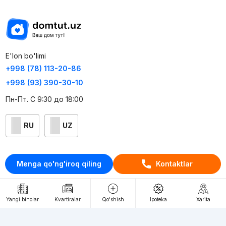
E'lon bo'limi
+998 (78) 113-20-86
+998 (93) 390-30-10
Пн-Пт. С 9:30 до 18:00
RU
UZ
Kontaktlar
Menga qo'ng'iroq qiling
Kontaktlar
loyiha haqida
Webnow © loyihasi
Yangi binolar
Kvartiralar
Qo'shish
Ipoteka
Xarita
Foydalanish shartlari
Maxfiylik siyosati