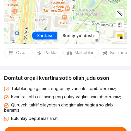
Xaritasi
Sun'iy yo'ldosh
Ovqat
Parklar
Maktablar
Bolalar bo
Domtut orqali kvartira sotib olish juda oson
Talablaringizga mos eng qulay variantni topib beramiz;
Kvartira sotib olishning eng qulay vaqtini aniqlab beramiz;
Quruvchi taklif qilayotgan chegirmalar haqida so‘zlab
beramiz;
Butunlay bepul maslahat;