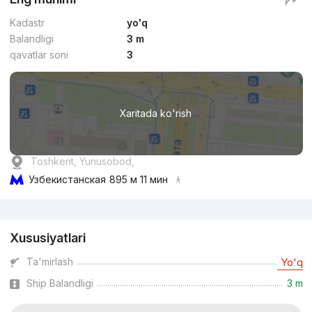
Kadastr
yo'q
Balandligi
3 m
qavatlar soni
3
Xaritada ko'rish
Toshkent, Yunusobod,
Узбекистанская
895 м 11 мин
Reklama
Xususiyatlari
Ta'mirlash
Yo'q
Ship Balandligi
3 m