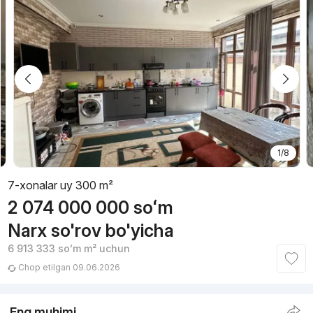
1/8
7-xonalar uy 300 m²
2 074 000 000
soʻm
Narx so'rov bo'yicha
6 913 333
soʻm
m² uchun
Chop etilgan 09.06.2026
Eng muhimi