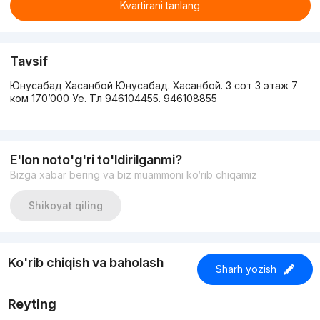
Kvartirani tanlang
Tavsif
Юнусабад Хасанбой Юнусабад. Хасанбой. 3 сот 3 этаж 7
ком 170’000 Уе. Тл 946104455. 946108855
E'lon noto'g'ri to'ldirilganmi?
Bizga xabar bering va biz muammoni ko‘rib chiqamiz
Shikoyat qiling
Ko'rib chiqish va baholash
Sharh yozish
Reyting