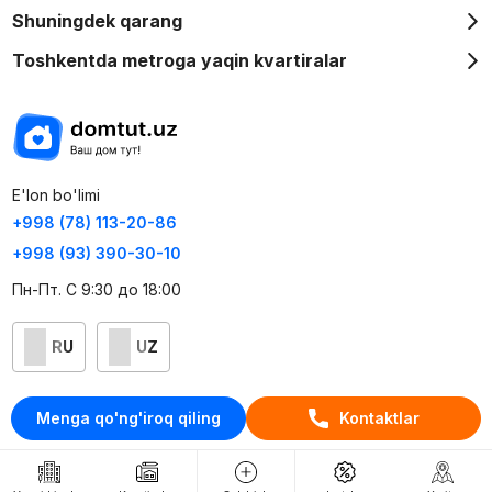
Shuningdek qarang
Toshkentda metroga yaqin kvartiralar
E'lon bo'limi
+998 (78) 113-20-86
+998 (93) 390-30-10
Пн-Пт. С 9:30 до 18:00
RU
UZ
Kontaktlar
Menga qo'ng'iroq qiling
Kontaktlar
loyiha haqida
Webnow © loyihasi