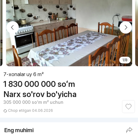
1/8
7-xonalar uy 6 m²
1 830 000 000
soʻm
Narx so'rov bo'yicha
305 000 000
soʻm
m² uchun
Chop etilgan 04.06.2026
Eng muhimi