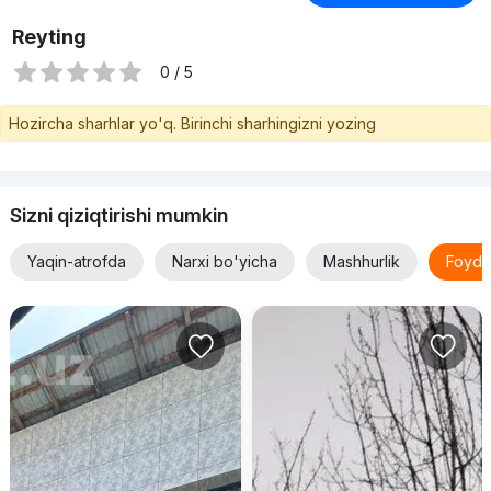
Reyting
0 / 5
Hozircha sharhlar yo'q. Birinchi sharhingizni yozing
Sizni qiziqtirishi mumkin
Yaqin-atrofda
Narxi bo'yicha
Mashhurlik
Foyda