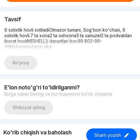
Tavsif
6 sotixlik hovli sotiladiOlmazor tumani, Sog'bon ko'chasi, 6
sotixlik hovli.7 ta xona2 ta oshxona3 ta sanuzel2 ta podvaldan
iborat hovliM[SHELL]i daraxtlari bor.99 802-99-
49Muhammadamin aka
Ko'proq
E'lon noto'g'ri to'ldirilganmi?
Bizga xabar bering va biz muammoni ko‘rib chiqamiz
Shikoyat qiling
Ko'rib chiqish va baholash
Sharh yozish