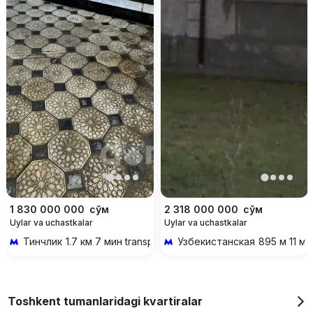
1 830 000 000
сўм
2 318 000 000
сўм
Uylar va uchastkalar
Uylar va uchastkalar
Тинчлик
1.7 км 7 мин transportda
Узбекистанская
895 м 11 ми
Toshkent tumanlaridagi kvartiralar