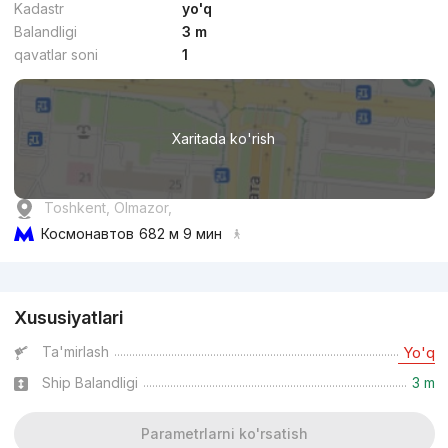
Kadastr
yo'q
Balandligi
3 m
qavatlar soni
1
Xaritada ko'rish
Toshkent, Olmazor,
Космонавтов
682 м 9 мин
Reklama
Xususiyatlari
Ta'mirlash
Yo'q
Ship Balandligi
3 m
Parametrlarni ko'rsatish