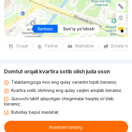
Xaritasi
Sun'iy yo'ldosh
Ovqat
Parklar
Maktablar
Bolalar bo
Domtut orqali kvartira sotib olish juda oson
Talablaringizga mos eng qulay variantni topib beramiz;
Kvartira sotib olishning eng qulay vaqtini aniqlab beramiz;
Quruvchi taklif qilayotgan chegirmalar haqida so‘zlab
beramiz;
Butunlay bepul maslahat;
Kvartirani tanlang