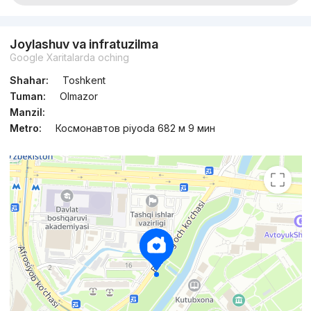
Joylashuv va infratuzilma
Google Xaritalarda oching
Shahar:
Toshkent
Tuman:
Olmazor
Manzil:
Metro:
Космонавтов piyoda 682 м 9 мин