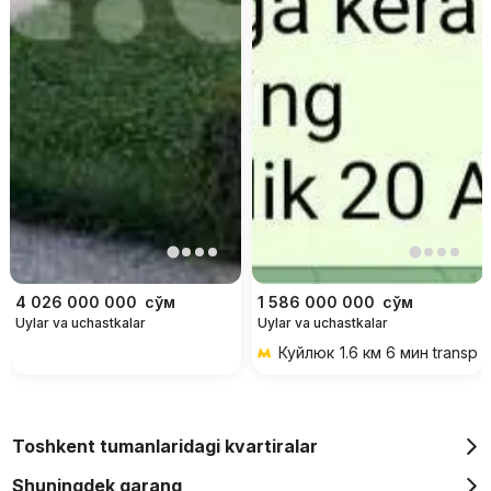
4 026 000 000
сўм
1 586 000 000
сўм
Uylar va uchastkalar
Uylar va uchastkalar
Куйлюк
1.6 км 6 мин transpo
Toshkent tumanlaridagi kvartiralar
Shuningdek qarang