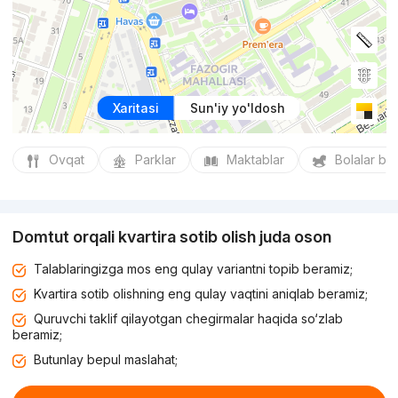
Xaritasi
Sun'iy yo'ldosh
Ovqat
Parklar
Maktablar
Bolalar bo
Domtut orqali kvartira sotib olish juda oson
Talablaringizga mos eng qulay variantni topib beramiz;
Kvartira sotib olishning eng qulay vaqtini aniqlab beramiz;
Quruvchi taklif qilayotgan chegirmalar haqida so‘zlab
beramiz;
Butunlay bepul maslahat;