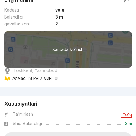
Kadastr
yo'q
Balandligi
3 m
qavatlar soni
2
Xaritada ko'rish
Toshkent, Yashnobod,
Алмас
1.8 км 7 мин
Reklama
Xususiyatlari
Ta'mirlash
Yo'q
Ship Balandligi
3 m