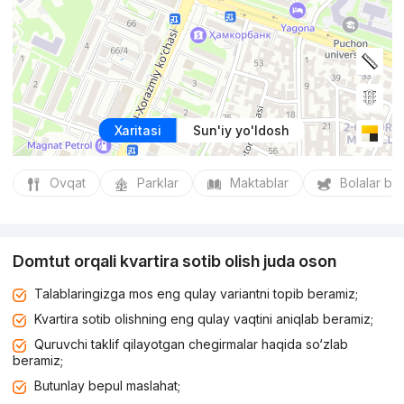
Xaritasi
Sun'iy yo'ldosh
Ovqat
Parklar
Maktablar
Bolalar bo
Domtut orqali kvartira sotib olish juda oson
Talablaringizga mos eng qulay variantni topib beramiz;
Kvartira sotib olishning eng qulay vaqtini aniqlab beramiz;
Quruvchi taklif qilayotgan chegirmalar haqida so‘zlab
beramiz;
Butunlay bepul maslahat;