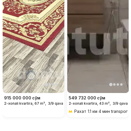
915 000 000
сўм
549 732 000
сўм
2-xonali kvartira, 67 m²,
3/9 qavat
2-xonali kvartira, 43 m²,
3/9 qavat
Рахат
1.1 км 4 мин transport