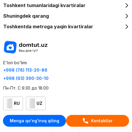
Toshkent tumanlaridagi kvartiralar
Shuningdek qarang
Toshkentda metroga yaqin kvartiralar
E'lon bo'limi
+998 (78) 113-20-86
+998 (93) 390-30-10
Пн-Пт. С 9:30 до 18:00
RU
UZ
Kontaktlar
Menga qo'ng'iroq qiling
Kontaktlar
loyiha haqida