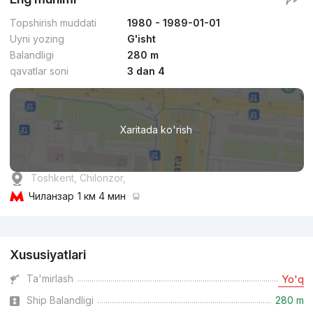
Topshirish muddati
1980 - 1989-01-01
Uyni yozing
G'isht
Balandligi
280 m
qavatlar soni
3 dan 4
Xaritada ko'rish
Toshkent, Chilonzor,
Чиланзар
1 км 4 мин
Reklama
Xususiyatlari
Ta'mirlash
Yo'q
Ship Balandligi
280 m