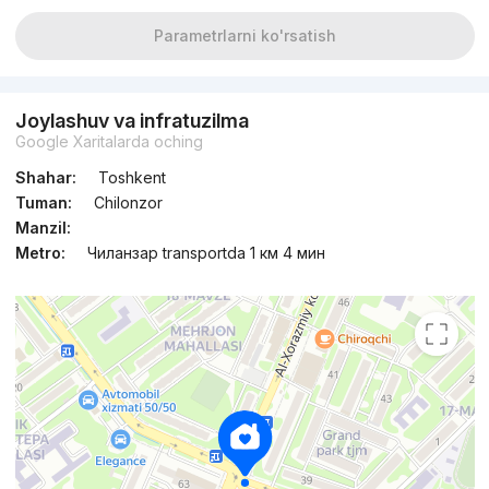
Parametrlarni ko'rsatish
Joylashuv va infratuzilma
Google Xaritalarda oching
Shahar:
Toshkent
Tuman:
Chilonzor
Manzil:
Metro:
Чиланзар transportda 1 км 4 мин