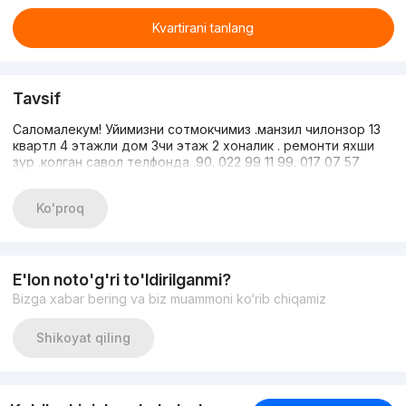
Kvartirani tanlang
Tavsif
Саломалекум! Уйимизни сотмокчимиз .манзил чилонзор 13
квартл 4 этажли дом 3чи этаж 2 хоналик . ремонти яхши
зур .колган савол телфонда .90. 022 99 11 99. 017 07 57
Ko'proq
E'lon noto'g'ri to'ldirilganmi?
Bizga xabar bering va biz muammoni ko‘rib chiqamiz
Shikoyat qiling