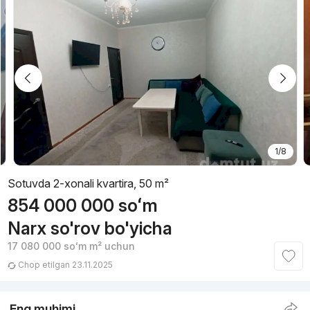
1/8
Sotuvda 2-xonali kvartira, 50 m²
854 000 000
soʻm
Narx so'rov bo'yicha
17 080 000
soʻm
m² uchun
Chop etilgan 23.11.2025
Eng muhimi