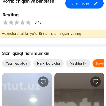
Ko'rib chiqish va baholash
Sharh yozish
Reyting
0 / 5
Hozircha sharhlar yo'q. Birinchi sharhingizni yozing
Sizni qiziqtirishi mumkin
Yaqin-atrofda
Narxi bo'yicha
Mashhurlik
Foyda