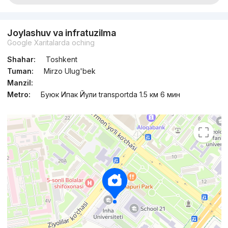
Joylashuv va infratuzilma
Google Xaritalarda oching
Shahar:
Toshkent
Tuman:
Mirzo Ulug'bek
Manzil:
Metro:
Буюк Ипак Йули transportda 1.5 км 6 мин