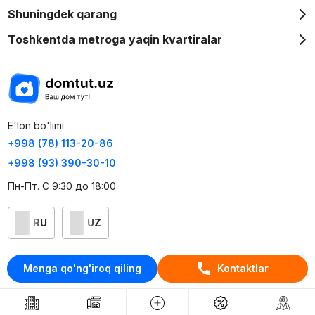
Shuningdek qarang
Toshkentda metroga yaqin kvartiralar
E'lon bo'limi
+998 (78) 113-20-86
+998 (93) 390-30-10
Пн-Пт. С 9:30 до 18:00
RU
UZ
Kontaktlar
Menga qo'ng'iroq qiling
Kontaktlar
loyiha haqida
Webnow © loyihasi