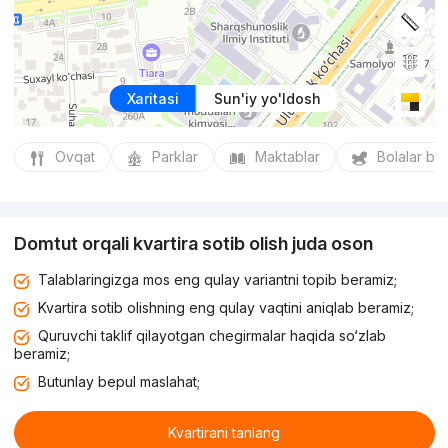
Xaritasi
Sun'iy yo'ldosh
Ovqat
Parklar
Maktablar
Bolalar bo
Domtut orqali kvartira sotib olish juda oson
Talablaringizga mos eng qulay variantni topib beramiz;
Kvartira sotib olishning eng qulay vaqtini aniqlab beramiz;
Quruvchi taklif qilayotgan chegirmalar haqida so‘zlab
beramiz;
Butunlay bepul maslahat;
Kvartirani tanlang