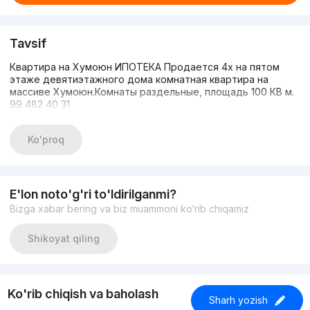
Tavsif
Квартира на Хумоюн ИПОТЕКА Продается 4х на пятом
этаже девятиэтажного дома комнатная квартира на
массиве Хумоюн.Комнаты раздельные, площадь 100 КВ м.
99 482 40 31
Ko'proq
E'lon noto'g'ri to'ldirilganmi?
Bizga xabar bering va biz muammoni ko‘rib chiqamiz
Shikoyat qiling
Ko'rib chiqish va baholash
Sharh yozish