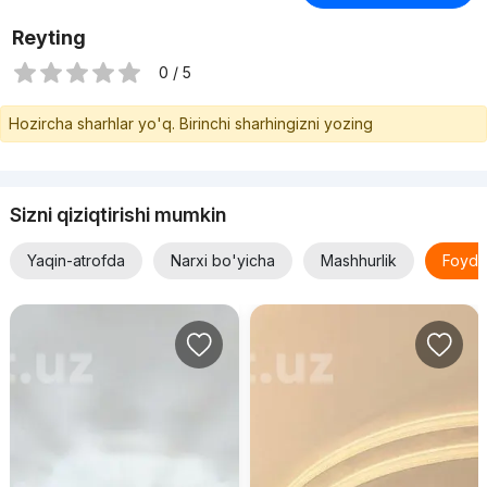
Reyting
0 / 5
Hozircha sharhlar yo'q. Birinchi sharhingizni yozing
Sizni qiziqtirishi mumkin
Yaqin-atrofda
Narxi bo'yicha
Mashhurlik
Foyda