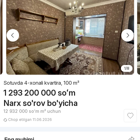
1/8
Sotuvda 4-xonali kvartira, 100 m²
1 293 200 000
soʻm
Narx so'rov bo'yicha
12 932 000
soʻm
m² uchun
Chop etilgan 11.06.2026
Eng muhimi