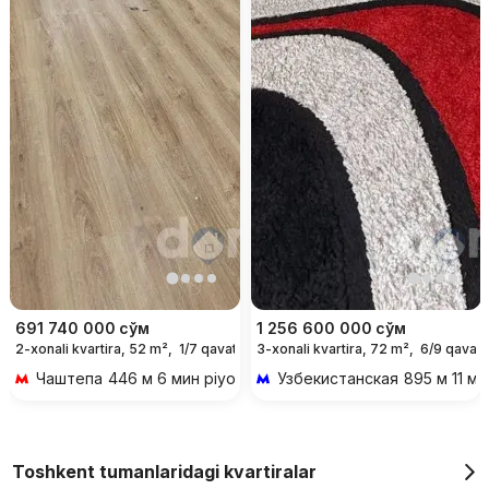
691 740 000
сўм
1 256 600 000
сўм
2-xonali kvartira, 52 m²,
1/7 qavat
3-xonali kvartira, 72 m²,
6/9 qavat
Чаштепа
446 м 6 мин piyoda
Узбекистанская
895 м 11 ми
Toshkent tumanlaridagi kvartiralar