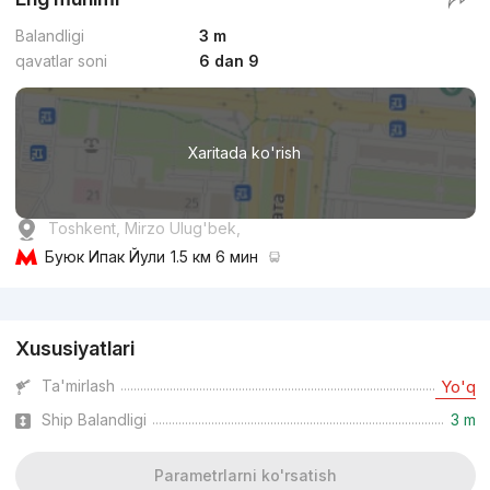
Balandligi
3 m
qavatlar soni
6 dan 9
Xaritada ko'rish
Toshkent, Mirzo Ulug'bek,
Буюк Ипак Йули
1.5 км 6 мин
Reklama
Xususiyatlari
Ta'mirlash
Yo'q
Ship Balandligi
3 m
Parametrlarni ko'rsatish