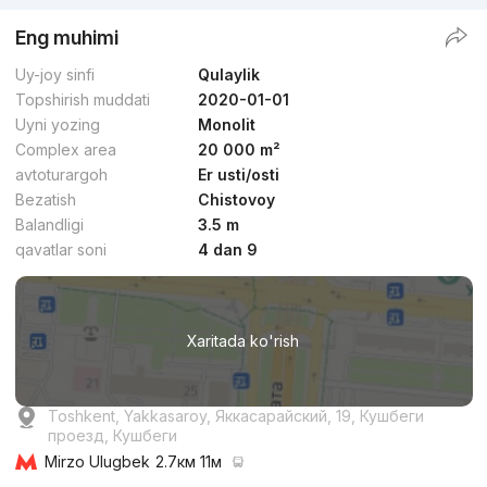
Eng muhimi
Uy-joy sinfi
Qulaylik
Topshirish muddati
2020-01-01
Uyni yozing
Monolit
Complex area
20 000 m²
avtoturargoh
Er usti/osti
Bezatish
Chistovoy
Balandligi
3.5 m
qavatlar soni
4 dan 9
Xaritada ko'rish
Toshkent, Yakkasaroy, Яккасарайский, 19, Кушбеги
проезд, Кушбеги
Mirzo Ulugbek
2.7км 11м