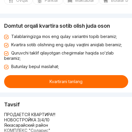
Ovqat
Parklar
Maktablar
Bolalar bo
Domtut orqali kvartira sotib olish juda oson
Talablaringizga mos eng qulay variantni topib beramiz;
Kvartira sotib olishning eng qulay vaqtini aniqlab beramiz;
Quruvchi taklif qilayotgan chegirmalar haqida so‘zlab
beramiz;
Butunlay bepul maslahat;
Kvartirani tanlang
Tavsif
ПРОДАЕТСЯ КВАРТИРА!!!
НОВОСТРОЙКА 3/4/10
Яккасарайский район
КОМПЛЕКС "Соларис"