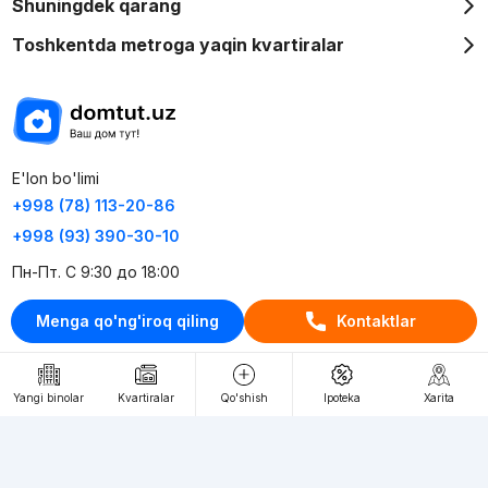
Shuningdek qarang
Toshkentda metroga yaqin kvartiralar
E'lon bo'limi
+998 (78) 113-20-86
+998 (93) 390-30-10
Пн-Пт. С 9:30 до 18:00
Menga qo'ng'iroq qiling
Kontaktlar
RU
UZ
Kontaktlar
Yangi binolar
Kvartiralar
Qo'shish
Ipoteka
Xarita
loyiha haqida
Webnow © loyihasi