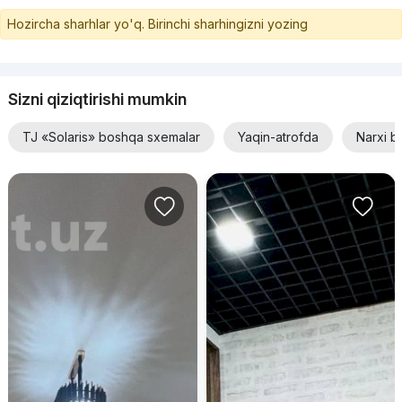
Hozircha sharhlar yo'q. Birinchi sharhingizni yozing
Sizni qiziqtirishi mumkin
TJ «Solaris» boshqa sxemalar
Yaqin-atrofda
Narxi b