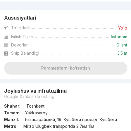
Reklama
Xususiyatlari
Ta'mirlash
Yo'q
Isitish Tizimi
Avtonom
Devorlar
G'isht
Ship Balandligi
3.5 m
Parametrlarni ko'rsatish
Joylashuv va infratuzilma
Google Xaritalarda oching
Shahar:
Toshkent
Tuman:
Yakkasaroy
Manzil:
Яккасарайский, 19, Кушбеги проезд, Кушбеги
Metro:
Mirzo Ulugbek transportda 2.7км 11м