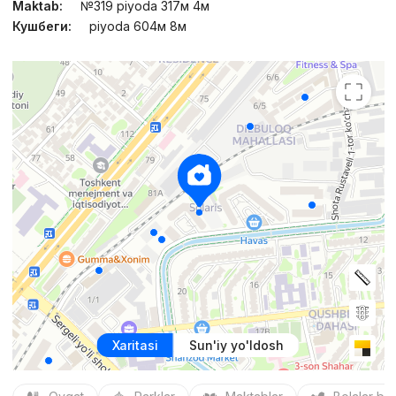
Maktab:
№319 piyoda 317м 4м
Кушбеги:
piyoda 604м 8м
Xaritasi
Sun'iy yo'ldosh