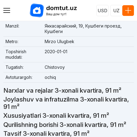
USD
UZ
Manzil:
Яккасарайский, 19, Кушбеги проезд,
Кушбеги
Metro:
Mirzo Ulugbek
Topshirish
2020-01-01
muddati:
Tugatish:
Chistovoy
Avtoturargoh:
ochiq
Narxlar va rejalar 3-xonali kvartira, 91 m²
Joylashuv va infratuzilma 3-xonali kvartira,
91 m²
Xususiyatlari 3-xonali kvartira, 91 m²
Qurilishning borishi 3-xonali kvartira, 91 m²
Tavsif 3-xonali kvartira, 91 m²