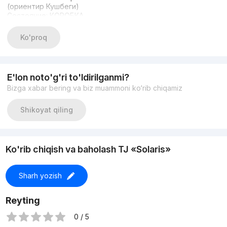
(ориентир Кушбеги)
Состояние: КОРОБКА
Общая площадь: 91м2
По плану 2х комнат
Ko'proq
Можно перед в 3х
ЦЕНА 98.000 СРОЧНО
📞 +998903515141
📞 +998950333330
E'lon noto'g'ri to'ldirilganmi?
Bizga xabar bering va biz muammoni ko‘rib chiqamiz
Shikoyat qiling
Ko'rib chiqish va baholash TJ «Solaris»
Sharh yozish
Reyting
0 / 5