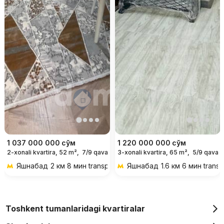
1 037 000 000
сўм
1 220 000 000
сўм
2-xonali kvartira, 52 m²,
7/9 qavat
3-xonali kvartira, 65 m²,
5/9 qavat
Яшнабад
2 км 8 мин transportda
Яшнабад
1.6 км 6 мин trans
Toshkent tumanlaridagi kvartiralar