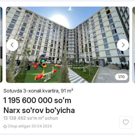
1/10
Sotuvda 3-xonali kvartira, 91 m²
1 195 600 000
soʻm
Narx so'rov bo'yicha
13 138 462
soʻm
m² uchun
Chop etilgan 30.04.2024