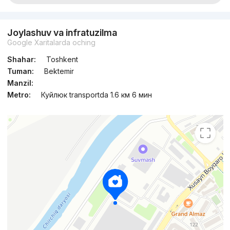
Joylashuv va infratuzilma
Google Xaritalarda oching
Shahar:
Toshkent
Tuman:
Bektemir
Manzil:
Metro:
Куйлюк transportda 1.6 км 6 мин