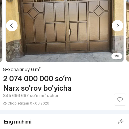
1/8
8-xonalar uy 6 m²
2 074 000 000
soʻm
Narx so'rov bo'yicha
345 666 667
soʻm
m² uchun
Chop etilgan 07.06.2026
Eng muhimi