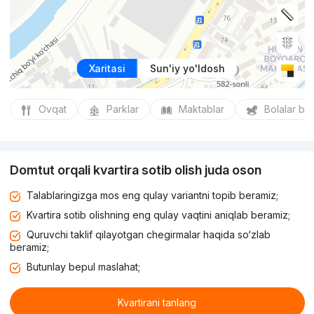
Xaritasi
Sun'iy yo'ldosh
Ovqat
Parklar
Maktablar
Bolalar bo
Domtut orqali kvartira sotib olish juda oson
Talablaringizga mos eng qulay variantni topib beramiz;
Kvartira sotib olishning eng qulay vaqtini aniqlab beramiz;
Quruvchi taklif qilayotgan chegirmalar haqida so‘zlab
beramiz;
Butunlay bepul maslahat;
Kvartirani tanlang