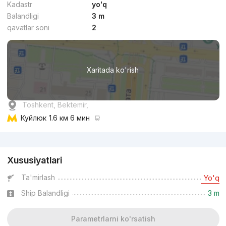
Kadastr
yo'q
Balandligi
3 m
qavatlar soni
2
Xaritada ko'rish
Toshkent, Bektemir,
Куйлюк
1.6 км 6 мин
Reklama
Xususiyatlari
Ta'mirlash
Yo'q
Ship Balandligi
3 m
Parametrlarni ko'rsatish