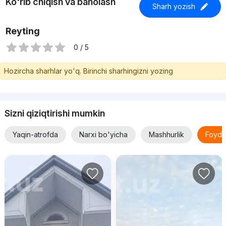
Ko'rib chiqish va baholash
Sharh yozish
Reyting
0 / 5
Hozircha sharhlar yo'q. Birinchi sharhingizni yozing
Sizni qiziqtirishi mumkin
Yaqin-atrofda
Narxi bo'yicha
Mashhurlik
Foyda