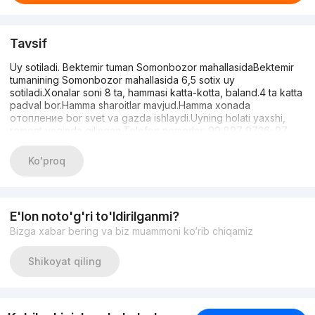
Tavsif
Uy sotiladi. Bektemir tuman Somonbozor mahallasidaBektemir
tumanining Somonbozor mahallasida 6,5 sotix uy
sotiladi.Xonalar soni 8 ta, hammasi katta-kotta, baland.4 ta katta
padval bor.Hamma sharoitlar mavjud.Hamma xonada
отопление bor svet va gazda ishlaydi.Uyning holati yaxshi,
remont yaqinda qilingan.Telefon nomerlar: 99 897 9726; 97
146 52 02
Ko'proq
E'lon noto'g'ri to'ldirilganmi?
Bizga xabar bering va biz muammoni ko‘rib chiqamiz
Shikoyat qiling