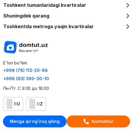
Toshkent tumanlaridagi kvartiralar
Shuningdek qarang
Toshkentda metroga yaqin kvartiralar
E'lon bo'limi
+998 (78) 113-20-86
+998 (93) 390-30-10
Пн-Пт. С 9:30 до 18:00
RU
UZ
Kontaktlar
Menga qo'ng'iroq qiling
Kontaktlar
loyiha haqida