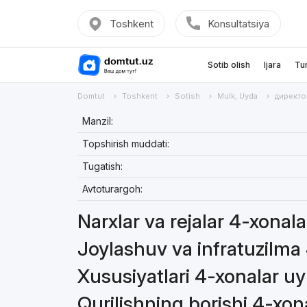
Toshkent
Konsultatsiya
Sotib olish
Ijara
Tu
Domtut
Toshkent
Sotish
Mulk, Uyda
директо
Manzil:
Topshirish muddati:
Tugatish:
Avtoturargoh:
Narxlar va rejalar 4-xonal
Joylashuv va infratuzilma
Xususiyatlari 4-xonalar u
Qurilishning borishi 4-xo