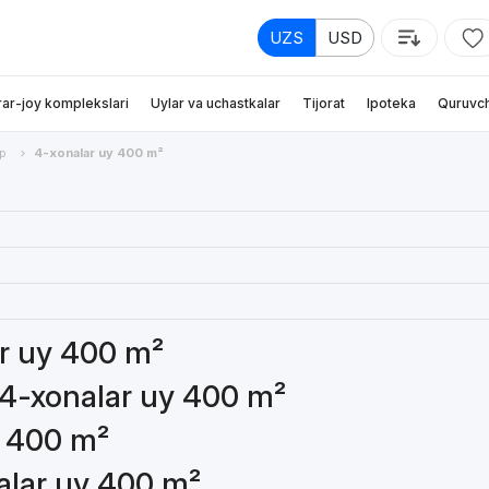
UZS
USD
rar-joy komplekslari
Uylar va uchastkalar
Tijorat
Ipoteka
Quruvch
р
4-xonalar uy 400 m²
ar uy 400 m²
 4-xonalar uy 400 m²
y 400 m²
nalar uy 400 m²