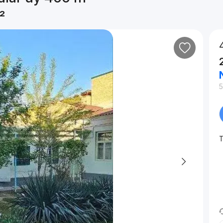
²
5
T