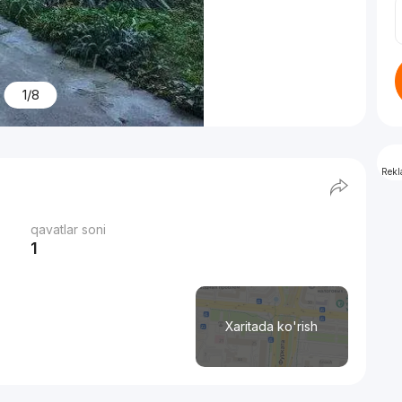
1/8
Rek
qavatlar soni
1
Xaritada ko'rish