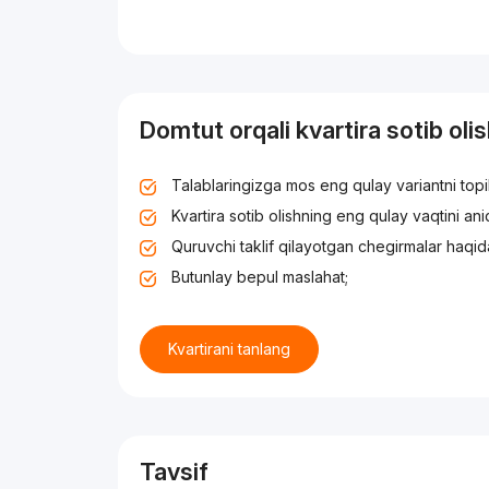
Domtut orqali kvartira sotib oli
Talablaringizga mos eng qulay variantni top
Kvartira sotib olishning eng qulay vaqtini an
Quruvchi taklif qilayotgan chegirmalar haqid
Butunlay bepul maslahat;
Kvartirani tanlang
Tavsif