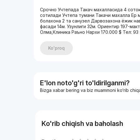
Срочно Учтепада Такач махалласида 4 соток
сотилади Учтепа тумани Такачи махалла Ер ма
болахона 2 та санузел Дарвозахона ёжик на
фасади 14м. Узунлиги 32м. Ориентир 197-мак
Олма,Клиника Раъно Нархи 170.000 $ Тел: 93
Ko'proq
E'lon noto'g'ri to'ldirilganmi?
Bizga xabar bering va biz muammoni ko‘rib chiq
Ko'rib chiqish va baholash