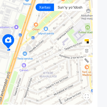
Xaritasi
Sun'iy yo'ldosh