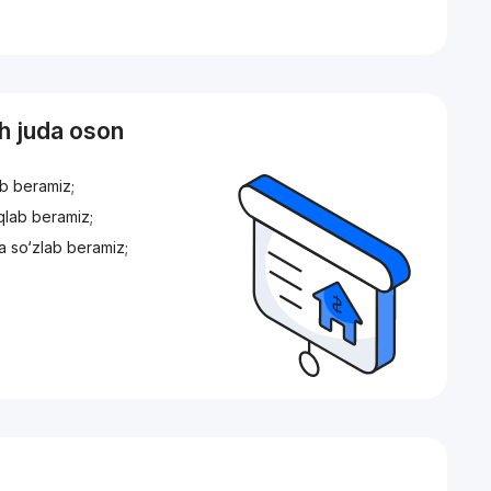
sh juda oson
ib beramiz;
iqlab beramiz;
a so‘zlab beramiz;