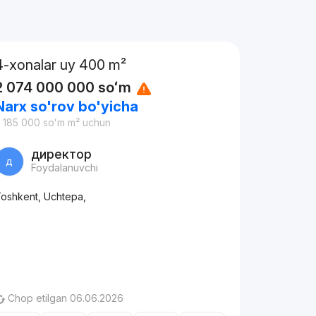
4-xonalar uy 400 m²
2 074 000 000
soʻm
Narx so'rov bo'yicha
 185 000
soʻm
m² uchun
директор
д
Foydalanuvchi
oshkent, Uchtepa,
Chop etilgan 06.06.2026