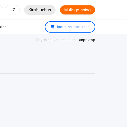
UZ
Kirish uchun
Mulk qo'shing
ilar
Ipotekani hisoblash
Foydalanuvchidan e'lon:
директор