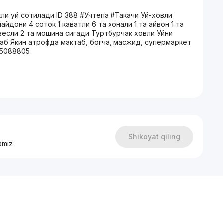
ли уй сотилади ID 388 #Учтепа #Такачи Уй-ховли
йдони 4 соток 1 каватли 6 та хонали 1 та айвон 1 та
весли 2 та мошина сигади Туртбурчак ховли Уйни
таб Якин атрофда мактаб, богча, масжид, супермаркет
 5088805
Shikoyat qiling
amiz