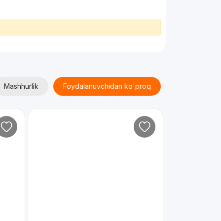
Mashhurlik
Foydalanuvchidan ko'proq