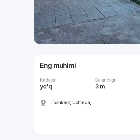
Eng muhimi
Kadastr
Balandligi
yo'q
3 m
Toshkent, Uchtepa,