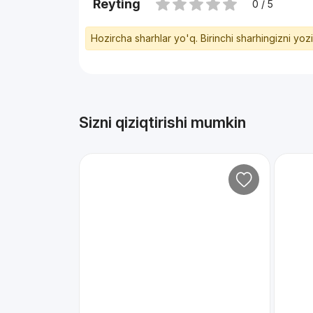
Reyting
0 / 5
Hozircha sharhlar yo'q. Birinchi sharhingizni yoz
Sizni qiziqtirishi mumkin