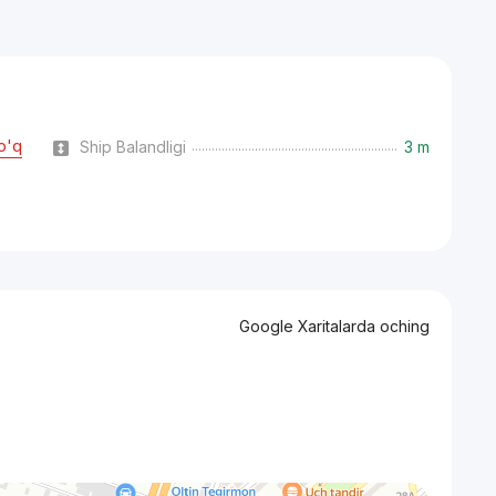
o'q
Ship Balandligi
3 m
Google Xaritalarda oching