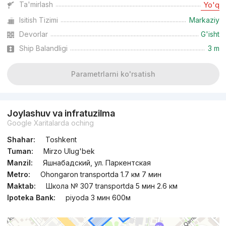
Ta'mirlash
Yo'q
Isitish Tizimi
Markaziy
Topshirildi
,
Nikolay2
3-xonali kvartira, 110 m²
Devorlar
G'isht
Ship Balandligi
3 m
+998 (90) 985...
Parametrlarni ko'rsatish
Joylashuv va infratuzilma
Google Xaritalarda oching
Shahar:
Toshkent
Tuman:
Mirzo Ulug'bek
Manzil:
Яшнабадский, ул. Паркентская
Metro:
Ohongaron transportda 1.7 км 7 мин
Maktab:
Школа № 307 transportda 5 мин 2.6 км
Ipoteka Bank:
piyoda 3 мин 600м