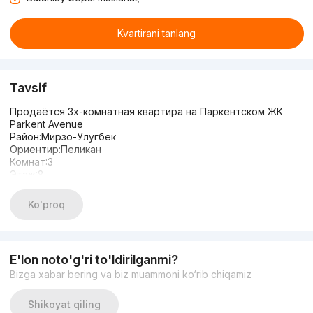
Kvartirani tanlang
Tavsif
Продаётся 3х-комнатная квартира на Паркентском ЖК
Parkent Avenue
Район:Мирзо-Улугбек
Ориентир:Пеликан
Комнат:3
Этаж:8
Этажность: 9
Площадь: 65м²
Ko'proq
Состояние:Евро ремонт
Цена: 91.000у.е.
E'lon noto'g'ri to'ldirilganmi?
Bizga xabar bering va biz muammoni ko‘rib chiqamiz
Shikoyat qiling