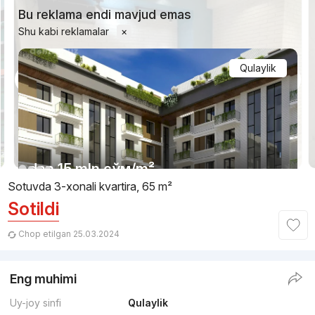
Bu reklama endi mavjud emas
Shu kabi reklamalar
×
Qulaylik
1/15
dan
15 mln
сўм
/m²
Sotuvda 3-xonali kvartira, 65 m²
Sotildi
Topshirildi 2025
,
Parkent Gardens
TJ «Parkent Gardens»
Chop etilgan 25.03.2024
+998 (78) 113...
Eng muhimi
Uy-joy sinfi
Qulaylik