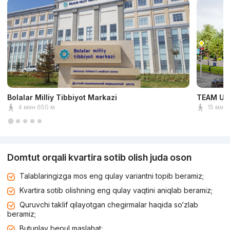
Bolalar Milliy Tibbiyot Markazi
TEAM Uni
4 мин 650 м
15 мин 
Domtut orqali kvartira sotib olish juda oson
Talablaringizga mos eng qulay variantni topib beramiz;
Kvartira sotib olishning eng qulay vaqtini aniqlab beramiz;
Quruvchi taklif qilayotgan chegirmalar haqida so‘zlab
beramiz;
Butunlay bepul maslahat;