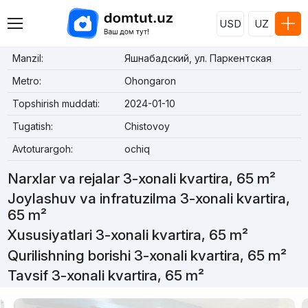
USD
UZ
Manzil:
Яшнабадский, ул. Паркентская
Metro:
Ohongaron
Topshirish muddati:
2024-01-10
Tugatish:
Chistovoy
Avtoturargoh:
ochiq
Narxlar va rejalar 3-xonali kvartira, 65 m²
Joylashuv va infratuzilma 3-xonali kvartira,
65 m²
Xususiyatlari 3-xonali kvartira, 65 m²
Qurilishning borishi 3-xonali kvartira, 65 m²
Tavsif 3-xonali kvartira, 65 m²