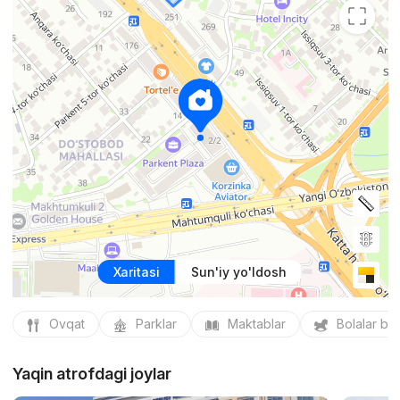
Xaritasi
Sun'iy yo'ldosh
Ovqat
Parklar
Maktablar
Bolalar bo
Yaqin atrofdagi joylar