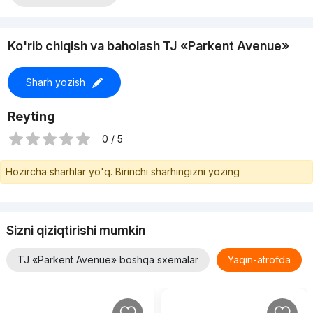
Ko'rib chiqish va baholash TJ «Parkent Avenue»
Sharh yozish
Reyting
0 / 5
Hozircha sharhlar yo'q. Birinchi sharhingizni yozing
Sizni qiziqtirishi mumkin
TJ «Parkent Avenue» boshqa sxemalar
Yaqin-atrofda