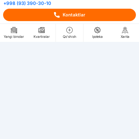
+998 (93) 390-30-10
Пн-Пт. С 9:30 до 18:00
Kontaktlar
RU
UZ
Yangi binolar
Kvartiralar
Qo'shish
Ipoteka
Xarita
Kontaktlar
loyiha haqida
Webnow © loyihasi
Foydalanish shartlari
Maxfiylik siyosati
Ommaviy taklif
Muassis:
"WEBNOW" MChJ
Manzil:
Toshkent shahri, A.Qahhor ko'chasi, 47-uy