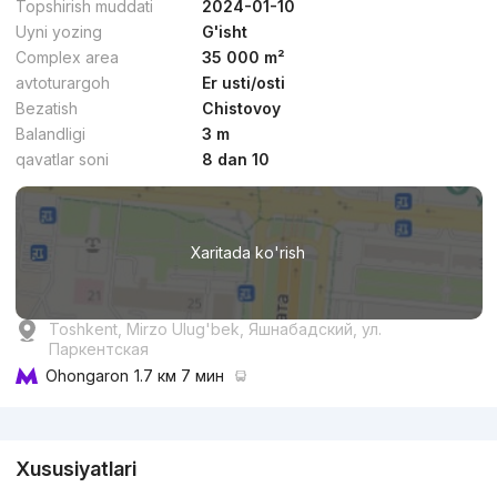
Topshirish muddati
2024-01-10
Uyni yozing
G'isht
Complex area
35 000 m²
avtoturargoh
Er usti/osti
Bezatish
Chistovoy
dan
16.2 mln
сўм
/m²
Balandligi
3 m
qavatlar soni
8 dan 10
Topshirildi
,
Margosha
3-xonali kvartira, 70 m²
Xaritada ko'rish
+998 (97) 736...
Toshkent, Mirzo Ulug'bek, Яшнабадский, ул.
Паркентская
Ohongaron
1.7 км 7 мин
Reklama
Xususiyatlari
dan
15.5 mln
сўм
/m²