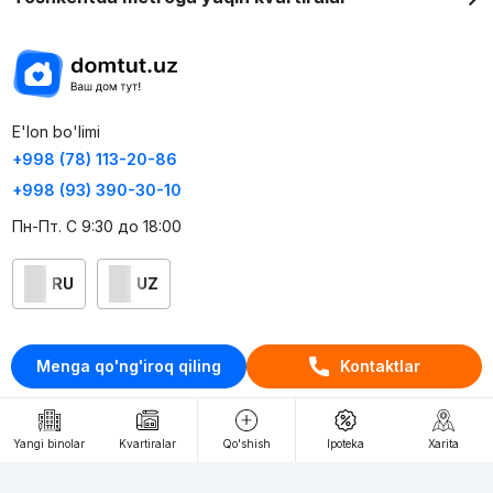
E'lon bo'limi
+998 (78) 113-20-86
+998 (93) 390-30-10
Пн-Пт. С 9:30 до 18:00
RU
UZ
Kontaktlar
Menga qo'ng'iroq qiling
Kontaktlar
loyiha haqida
Webnow © loyihasi
Yangi binolar
Kvartiralar
Qo'shish
Ipoteka
Xarita
Foydalanish shartlari