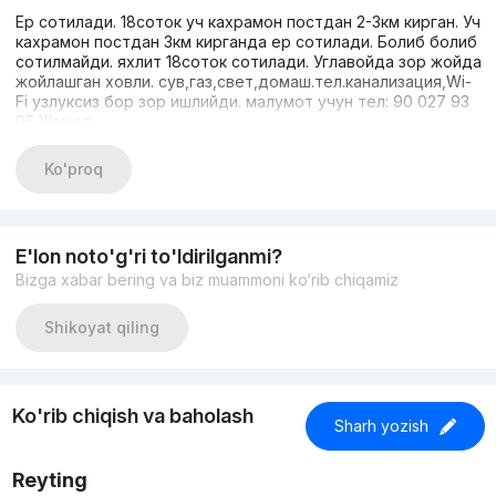
Ер сотилади. 18соток уч кахрамон постдан 2-3км кирган. Уч
кахрамон постдан 3км кирганда ер сотилади. Болиб болиб
сотилмайди. яхлит 18соток сотилади. Углавойда зор жойда
жойлашган ховли. сув,газ,свет,домаш.тел.канализация,Wi-
Fi узлуксиз бор зор ишлийди. малумот учун тел: 90 027 93
95 Жамол
Ko'proq
E'lon noto'g'ri to'ldirilganmi?
Bizga xabar bering va biz muammoni ko‘rib chiqamiz
Shikoyat qiling
Ko'rib chiqish va baholash
Sharh yozish
Reyting