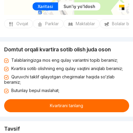
Xaritasi
Sun'iy yo'ldosh
Ovqat
Parklar
Maktablar
Bolalar bo
Domtut orqali kvartira sotib olish juda oson
Talablaringizga mos eng qulay variantni topib beramiz;
Kvartira sotib olishning eng qulay vaqtini aniqlab beramiz;
Quruvchi taklif qilayotgan chegirmalar haqida so‘zlab
beramiz;
Butunlay bepul maslahat;
Kvartirani tanlang
Tavsif