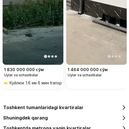
1 830 000 000
сўм
1 464 000 000
сўм
Uylar va uchastkalar
Uylar va uchastkalar
Куйлюк
1.6 км 6 мин transportda
Toshkent tumanlaridagi kvartiralar
Shuningdek qarang
Toshkentda metroga yaqin kvartiralar