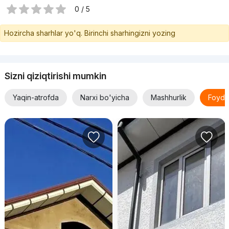
0 / 5
Hozircha sharhlar yo'q. Birinchi sharhingizni yozing
Sizni qiziqtirishi mumkin
Yaqin-atrofda
Narxi bo'yicha
Mashhurlik
Foyda