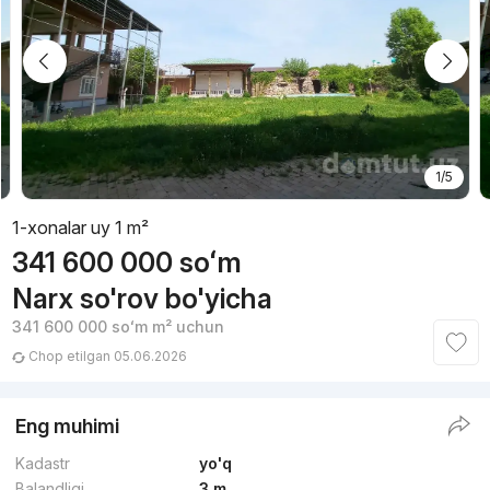
1/5
1-xonalar uy 1 m²
341 600 000
soʻm
Narx so'rov bo'yicha
341 600 000
soʻm
m² uchun
Chop etilgan 05.06.2026
Eng muhimi
Kadastr
yo'q
Balandligi
3 m