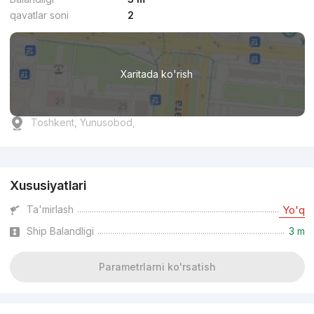
qavatlar soni
2
Xaritada ko'rish
Toshkent, Yunusobod,
Reklama
Xususiyatlari
Ta'mirlash
Yo'q
Ship Balandligi
3 m
Parametrlarni ko'rsatish