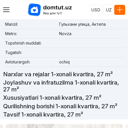
USD
UZ
Manzil:
Гульхани улица, Актепа
Metro:
Novza
Topshirish muddati:
Tugatish:
Avtoturargoh:
ochiq
Narxlar va rejalar 1-xonali kvartira, 27 m²
Joylashuv va infratuzilma 1-xonali kvartira,
27 m²
Xususiyatlari 1-xonali kvartira, 27 m²
Qurilishning borishi 1-xonali kvartira, 27 m²
Tavsif 1-xonali kvartira, 27 m²