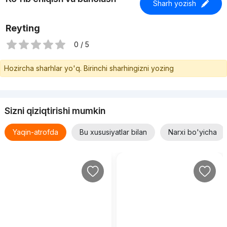
Sharh yozish
Reyting
0 / 5
Hozircha sharhlar yo'q. Birinchi sharhingizni yozing
Sizni qiziqtirishi mumkin
Yaqin-atrofda
Bu xususiyatlar bilan
Narxi bo'yicha