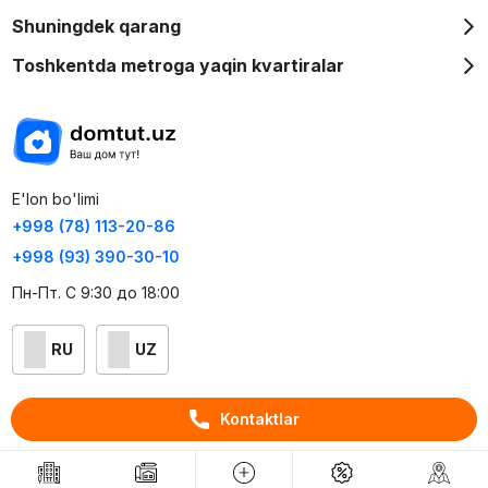
Shuningdek qarang
Toshkentda metroga yaqin kvartiralar
E'lon bo'limi
+998 (78) 113-20-86
+998 (93) 390-30-10
Пн-Пт. С 9:30 до 18:00
RU
UZ
Kontaktlar
Kontaktlar
loyiha haqida
Webnow © loyihasi