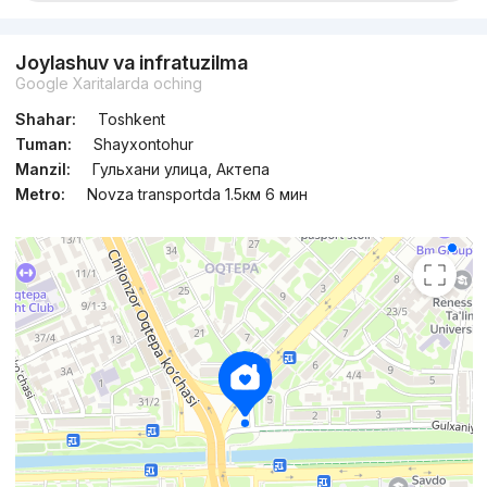
Topshirildi 2025
,
BM Group
Joylashuv va infratuzilma
TJ «Charx Novza»
Google Xaritalarda oching
+998 (78) 113...
Shahar:
Toshkent
Tuman:
Shayxontohur
Manzil:
Гульхани улица, Актепа
Metro:
Novza transportda 1.5км 6 мин