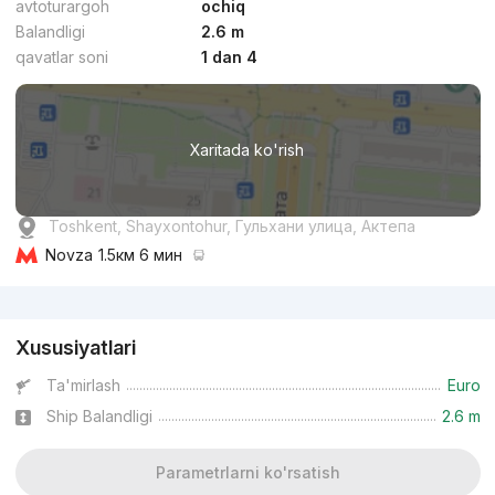
avtoturargoh
ochiq
Balandligi
2.6 m
qavatlar soni
1 dan 4
dan
12.5 mln
сўм
/m²
Xaritada ko'rish
Topshirilishi 4kv 2027
,
Minar
TJ «Minar»
Toshkent, Shayxontohur, Гульхани улица, Актепа
+998 (77) 122...
Novza
1.5км 6 мин
Reklama
Qulaylik
1
Xususiyatlari
Ta'mirlash
Euro
Ship Balandligi
2.6 m
Parametrlarni ko'rsatish
dan
15.5 mln
сўм
/m²