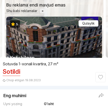
Bu reklama endi mavjud emas
Shu kabi reklamalar
×
Qulaylik
5
1/5
Kelishilgan
Sotuvda 1-xonali kvartira, 27 m²
Sotildi
Topshirilishi 4kv 2026
,
Osiyo Stroy
TJ «British House»
Chop etilgan 19.08.2023
+998 (99) 700...
Eng muhimi
Qulaylik
Uyni yozing
G'isht