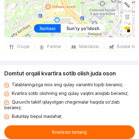
Xaritasi
Sun'iy yo'ldosh
Ovqat
Parklar
Maktablar
Bolalar bo
Domtut orqali kvartira sotib olish juda oson
Talablaringizga mos eng qulay variantni topib beramiz;
Kvartira sotib olishning eng qulay vaqtini aniqlab beramiz;
Quruvchi taklif qilayotgan chegirmalar haqida so‘zlab
beramiz;
Butunlay bepul maslahat;
Kvartirani tanlang