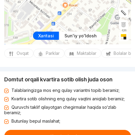
Xaritasi
Sun'iy yo'ldosh
Ovqat
Parklar
Maktablar
Bolalar bo
Domtut orqali kvartira sotib olish juda oson
Talablaringizga mos eng qulay variantni topib beramiz;
Kvartira sotib olishning eng qulay vaqtini aniqlab beramiz;
Quruvchi taklif qilayotgan chegirmalar haqida so‘zlab
beramiz;
Butunlay bepul maslahat;