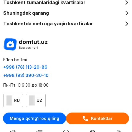
Toshkent tumanlaridagi kvartiralar
Shuningdek qarang
Toshkentda metroga yaqin kvartiralar
E'lon bo'limi
+998 (78) 113-20-86
+998 (93) 390-30-10
Пн-Пт. С 9:30 до 18:00
RU
UZ
Kontaktlar
Menga qo'ng'iroq qiling
Kontaktlar
loyiha haqida