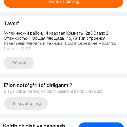
Kvartirani tanlang
Tavsif
Учтенинский район, 14 квартал Комнаты: 2в3 Этаж: 2
Этажность: 4 Общая площадь: 45,73 Тип строения:
панельный Мебель и техника. Дом в середине махалли.
Цена: 75000$
Ko'proq
E'lon noto'g'ri to'ldirilganmi?
Bizga xabar bering va biz muammoni ko‘rib chiqamiz
Shikoyat qiling
Ko'rib chiqish va baholash