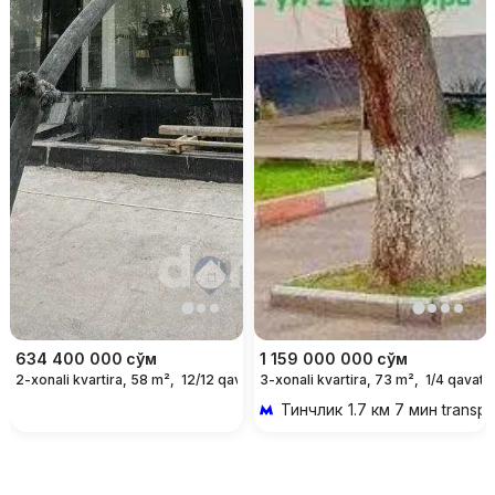
634 400 000
сўм
1 159 000 000
сўм
2-xonali kvartira, 58 m²,
12/12 qavat
3-xonali kvartira, 73 m²,
1/4 qavat
Тинчлик
1.7 км 7 мин transp