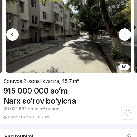
1/8
Sotuvda 2-xonali kvartira, 45.7 m²
915 000 000
soʻm
Narx so'rov bo'yicha
20 021 882
soʻm
m² uchun
Chop etilgan 09.11.2025
Eng muhimi