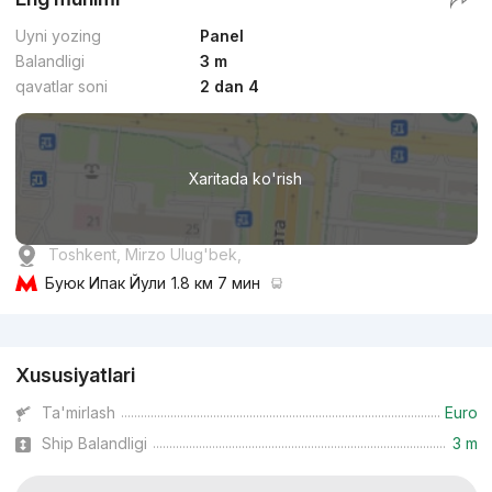
Uyni yozing
Panel
Balandligi
3 m
qavatlar soni
2 dan 4
Xaritada ko'rish
Toshkent, Mirzo Ulug'bek,
Буюк Ипак Йули
1.8 км 7 мин
Reklama
Xususiyatlari
Ta'mirlash
Euro
Ship Balandligi
3 m