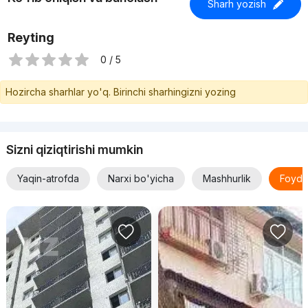
Sharh yozish
Reyting
0 / 5
Hozircha sharhlar yo'q. Birinchi sharhingizni yozing
Sizni qiziqtirishi mumkin
Yaqin-atrofda
Narxi bo'yicha
Mashhurlik
Foyda