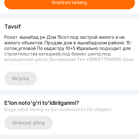
Kvartirani tanlang
Tavsif
Рохат .яшнабад рн Дом 15сот.под застрой жилого и не
жилого объектов. Продам дом в яшнабадском районе. 15-
соток,угловой По кадастру 10+5 Идеально подходит для
строительства катеджей,под бизнес центр,под
медицинский центр Договорная Тел +998977556955 Цена
за 1 сотку 25000
Ko'proq
E'lon noto'g'ri to'ldirilganmi?
Bizga xabar bering va biz muammoni ko‘rib chiqamiz
Shikoyat qiling