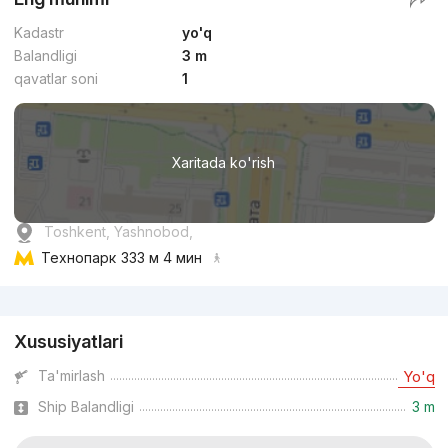
Kadastr
yo'q
Balandligi
3 m
qavatlar soni
1
Xaritada ko'rish
Toshkent, Yashnobod,
Технопарк
333 м 4 мин
Reklama
Xususiyatlari
Ta'mirlash
Yo'q
Ship Balandligi
3 m