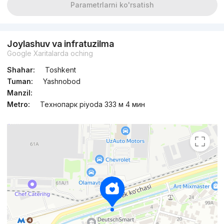
Parametrlarni ko'rsatish
Joylashuv va infratuzilma
Google Xaritalarda oching
Shahar:
Toshkent
Tuman:
Yashnobod
Manzil:
Metro:
Технопарк piyoda 333 м 4 мин