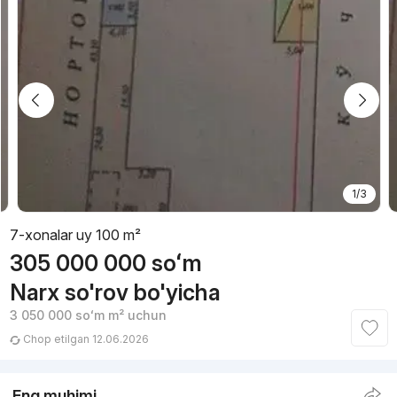
1/3
7-xonalar uy 100 m²
305 000 000
soʻm
Narx so'rov bo'yicha
3 050 000
soʻm
m² uchun
Chop etilgan 12.06.2026
Eng muhimi