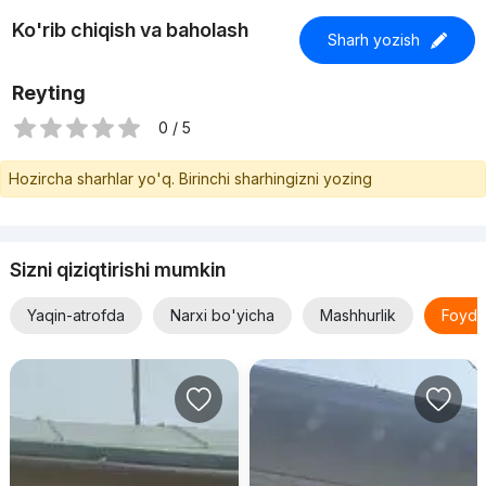
Ko'rib chiqish va baholash
Sharh yozish
Reyting
0 / 5
Hozircha sharhlar yo'q. Birinchi sharhingizni yozing
Sizni qiziqtirishi mumkin
Yaqin-atrofda
Narxi bo'yicha
Mashhurlik
Foyda