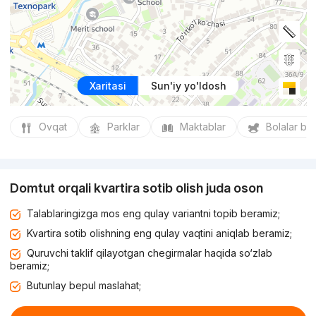
Xaritasi
Sun'iy yo'ldosh
Ovqat
Parklar
Maktablar
Bolalar bo
Domtut orqali kvartira sotib olish juda oson
Talablaringizga mos eng qulay variantni topib beramiz;
Kvartira sotib olishning eng qulay vaqtini aniqlab beramiz;
Quruvchi taklif qilayotgan chegirmalar haqida so‘zlab
beramiz;
Butunlay bepul maslahat;