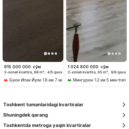
915 000 000
сўм
1 024 800 000
сўм
3-xonali kvartira, 68 m²,
4/5 qavat
2-xonali kvartira, 65 m²,
9/9 qavat
Буюк Ипак Йули
1.8 км 7 мин transportda
Мингурюк
1.2 км 5 мин trans
Toshkent tumanlaridagi kvartiralar
Shuningdek qarang
Toshkentda metroga yaqin kvartiralar