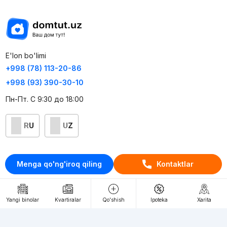
E'lon bo'limi
+998 (78) 113-20-86
+998 (93) 390-30-10
Пн-Пт. С 9:30 до 18:00
RU
UZ
Kontaktlar
Menga qo'ng'iroq qiling
Kontaktlar
loyiha haqida
Webnow © loyihasi
Yangi binolar
Kvartiralar
Qo'shish
Ipoteka
Xarita
Foydalanish shartlari
Maxfiylik siyosati