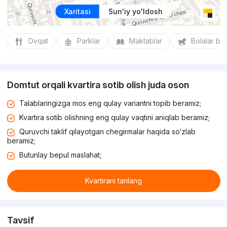
Xaritasi
Sun'iy yo'ldosh
Ovqat
Parklar
Maktablar
Bolalar bo
Domtut orqali kvartira sotib olish juda oson
Talablaringizga mos eng qulay variantni topib beramiz;
Kvartira sotib olishning eng qulay vaqtini aniqlab beramiz;
Quruvchi taklif qilayotgan chegirmalar haqida so‘zlab
beramiz;
Butunlay bepul maslahat;
Kvartirani tanlang
Tavsif