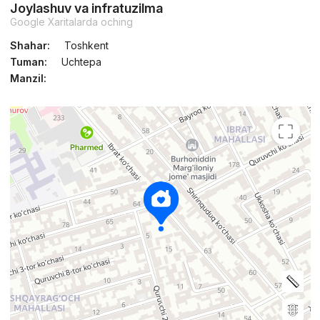
Joylashuv va infratuzilma
Google Xaritalarda oching
Shahar:
Toshkent
Tuman:
Uchtepa
Manzil: