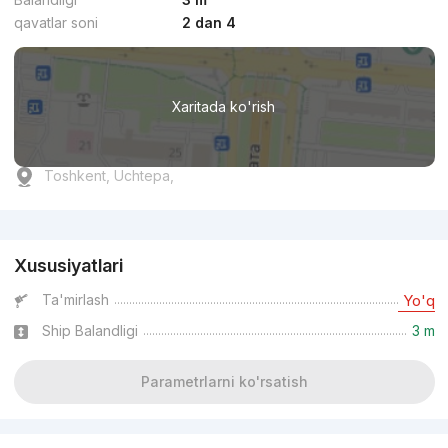
qavatlar soni
2 dan 4
Xaritada ko'rish
Toshkent, Uchtepa,
Reklama
Xususiyatlari
Ta'mirlash
Yo'q
Ship Balandligi
3 m
Parametrlarni ko'rsatish