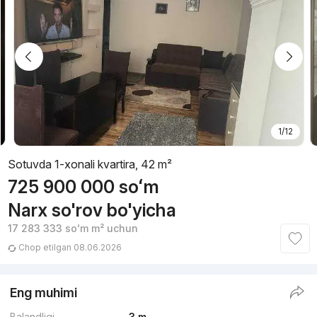
1/12
Sotuvda 1-xonali kvartira, 42 m²
725 900 000
soʻm
Narx so'rov bo'yicha
17 283 333
soʻm
m² uchun
Chop etilgan 08.06.2026
Eng muhimi
Balandligi
3 m