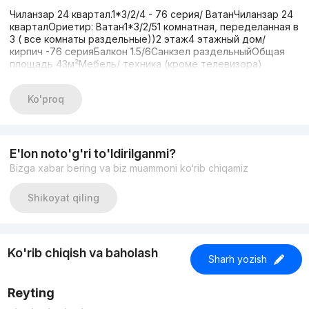
Чиланзар 24 квартал.1*3/2/4 - 76 серия/ ВатанЧиланзар 24
кварталОриетир: Ватан1*3/2/51 комнатная, переделанная в
3 ( все комнаты раздельные))2 этаж4 этажный дом/
кирпич -76 серияБалкон 1.5/6Санкзел раздельныйОбщая
площадь 43м²Мебель/ техника (кроме телевизора)
Ko'proq
E'lon noto'g'ri to'ldirilganmi?
Bizga xabar bering va biz muammoni ko‘rib chiqamiz
Shikoyat qiling
Ko'rib chiqish va baholash
Sharh yozish
Reyting