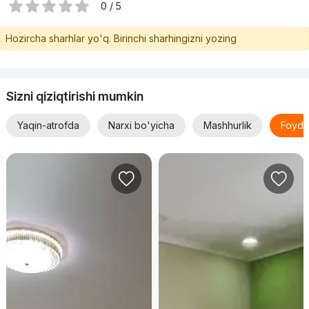
0 / 5
Hozircha sharhlar yo'q. Birinchi sharhingizni yozing
Sizni qiziqtirishi mumkin
Yaqin-atrofda
Narxi bo'yicha
Mashhurlik
Foyda