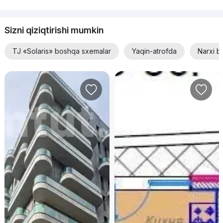
Sizni qiziqtirishi mumkin
TJ «Solaris» boshqa sxemalar
Yaqin-atrofda
Narxi b