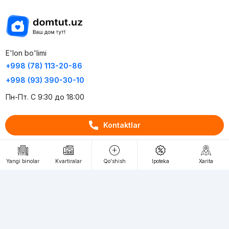
E'lon bo'limi
+998 (78) 113-20-86
+998 (93) 390-30-10
Пн-Пт. С 9:30 до 18:00
RU
UZ
Kontaktlar
Kontaktlar
Yangi binolar
Kvartiralar
Qo'shish
Ipoteka
Xarita
loyiha haqida
Webnow © loyihasi
Foydalanish shartlari
Maxfiylik siyosati