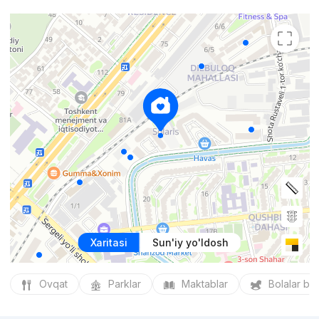
Xaritasi
Sun'iy yo'ldosh
Ovqat
Parklar
Maktablar
Bolalar bo