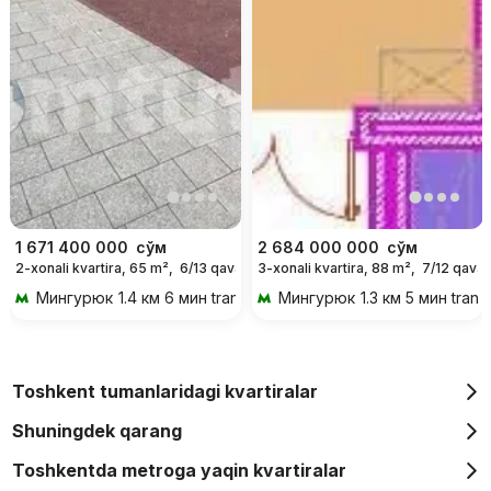
1 671 400 000
сўм
2 684 000 000
сўм
2-xonali kvartira, 65 m²,
6/13 qavat
3-xonali kvartira, 88 m²,
7/12 qavat
Мингурюк
1.4 км 6 мин transportda
Мингурюк
1.3 км 5 мин trans
Toshkent tumanlaridagi kvartiralar
Shuningdek qarang
Toshkentda metroga yaqin kvartiralar