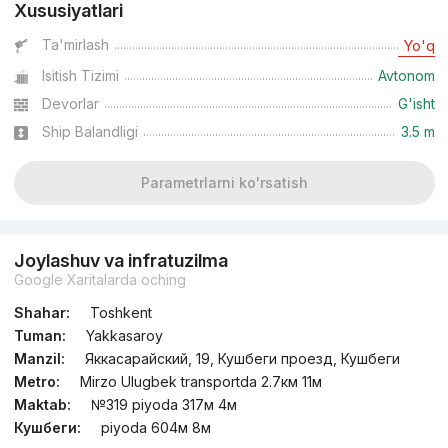
Xususiyatlari
dan
25.4 mln
сўм
/m²
Ta'mirlash
Yo'q
Isitish Tizimi
Avtonom
Topshirildi 2023
,
Rieltor18
3-xonali kvartira, 60 m²
Devorlar
G'isht
Ship Balandligi
3.5 m
+998 (98) 077...
Parametrlarni ko'rsatish
Joylashuv va infratuzilma
Google Xaritalarda oching
Shahar:
Toshkent
Tuman:
Yakkasaroy
Manzil:
Яккасарайский, 19, Кушбеги проезд, Кушбеги
Metro:
Mirzo Ulugbek transportda 2.7км 11м
Maktab:
№319 piyoda 317м 4м
Кушбеги:
piyoda 604м 8м