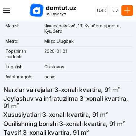
USD
UZ
Manzil:
Яккасарайский, 19, Кушбеги проезд,
Кушбеги
Metro:
Mirzo Ulugbek
Topshirish
2020-01-01
muddati:
Tugatish:
Chistovoy
Avtoturargoh:
ochiq
Narxlar va rejalar 3-xonali kvartira, 91 m²
Joylashuv va infratuzilma 3-xonali kvartira,
91 m²
Xususiyatlari 3-xonali kvartira, 91 m²
Qurilishning borishi 3-xonali kvartira, 91 m²
Tavsif 3-xonali kvartira, 91 m²