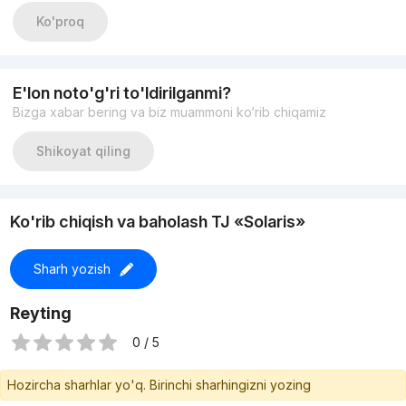
Ko'proq
E'lon noto'g'ri to'ldirilganmi?
Bizga xabar bering va biz muammoni ko‘rib chiqamiz
Shikoyat qiling
Ko'rib chiqish va baholash TJ «Solaris»
Sharh yozish
Reyting
0 / 5
Hozircha sharhlar yo'q. Birinchi sharhingizni yozing