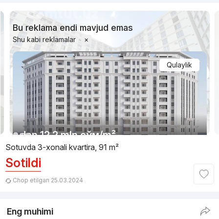
Bu reklama endi mavjud emas
Shu kabi reklamalar
×
Qulaylik
1/10
dan
12.2 mln
сўм
/m²
Sotuvda 3-xonali kvartira, 91 m²
Sotildi
Topshirildi 2024
,
Anor Development
TJ «Anor»
Chop etilgan 25.03.2024
+998 (93) 578...
Eng muhimi