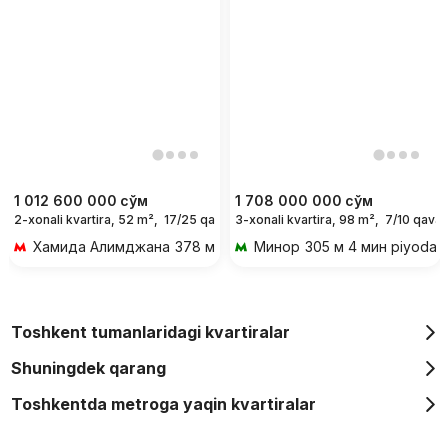
1 012 600 000
сўм
1 708 000 000
сўм
2-xonali kvartira, 52 m²,
17/25 qavat
3-xonali kvartira, 98 m²,
7/10 qavat
Хамида Алимджана
378 м 5 мин piyoda
Минор
305 м 4 мин piyoda
Toshkent tumanlaridagi kvartiralar
Shuningdek qarang
Toshkentda metroga yaqin kvartiralar