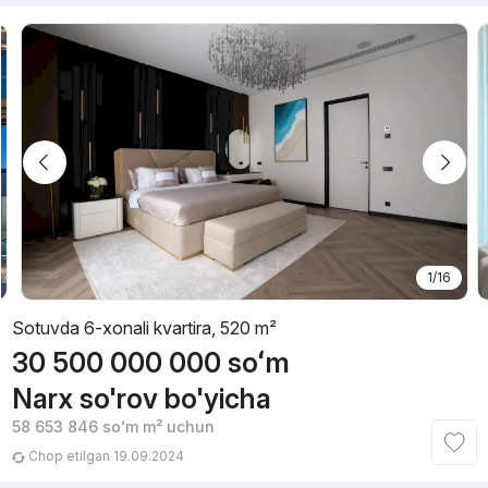
1/16
Sotuvda 6-xonali kvartira, 520 m²
30 500 000 000
soʻm
Narx so'rov bo'yicha
58 653 846
soʻm
m² uchun
Chop etilgan 19.09.2024