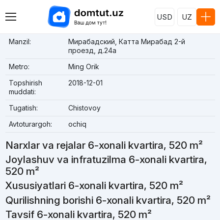
USD
UZ
Manzil:
Мирабадский, Катта Мирабад 2-й
проезд, д.24a
Metro:
Ming Orik
Topshirish
2018-12-01
muddati:
Tugatish:
Chistovoy
Avtoturargoh:
ochiq
Narxlar va rejalar 6-xonali kvartira, 520 m²
Joylashuv va infratuzilma 6-xonali kvartira,
520 m²
Xususiyatlari 6-xonali kvartira, 520 m²
Qurilishning borishi 6-xonali kvartira, 520 m²
Tavsif 6-xonali kvartira, 520 m²