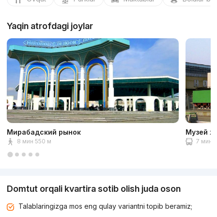
Yaqin atrofdagi joylar
Мирабадский рынок
Музей ж
8 мин 550 м
7 мин 2
Domtut orqali kvartira sotib olish juda oson
Talablaringizga mos eng qulay variantni topib beramiz;