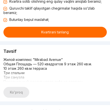
Kvartira sotib olishning eng qulay vaqtini aniqlab beramiz;
Quruvchi taklif qilayotgan chegirmalar haqida so‘zlab
beramiz;
Butunlay bepul maslahat;
Kvartirani tanlang
Tavsif
Жилой комплекс "Mirabad Avenue"
Общая Площадь — 520 квадратов 9 этаж 260 кв.м.
10 этаж 260 кв.м.терраса
Три спальни
Три санузла
Персональный доступ через лифт на террасу
Состояние - Дизайнерский проект
Система умный дом и виртуальный голосовой помощник
Ko'proq
Алиса в каждой комнате.
Автономная система кондиционирования на базе VRF MDV.
Личное управление системой в каждой комнате.
Установлен теплый пол везде, где есть плитка, кроме 3-х