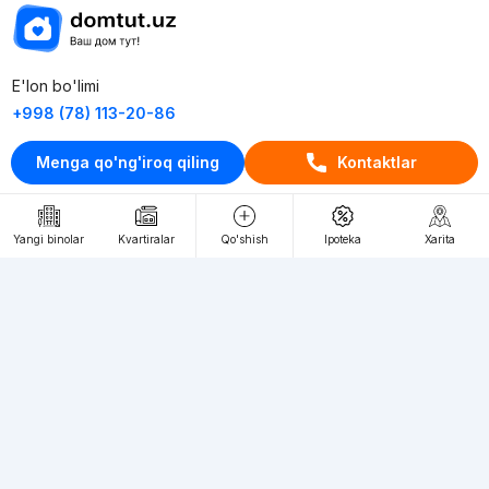
E'lon bo'limi
+998 (78) 113-20-86
+998 (93) 390-30-10
Menga qo'ng'iroq qiling
Kontaktlar
Пн-Пт. С 9:30 до 18:00
RU
UZ
Yangi binolar
Kvartiralar
Qo'shish
Ipoteka
Xarita
Kontaktlar
loyiha haqida
Webnow © loyihasi
Foydalanish shartlari
Maxfiylik siyosati