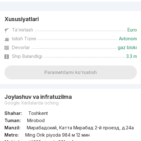
Reklama
Xususiyatlari
Ta'mirlash
Euro
Isitish Tizimi
Avtonom
Devorlar
gaz bloki
Ship Balandligi
3.3 m
Parametrlarni ko'rsatish
Joylashuv va infratuzilma
Google Xaritalarda oching
Shahar:
Toshkent
Tuman:
Mirobod
Manzil:
Мирабадский, Катта Мирабад 2-й проезд, д.24a
Metro:
Ming Orik piyoda 984 м 12 мин