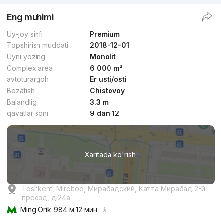
Eng muhimi
Uy-joy sinfi
Premium
Topshirish muddati
2018-12-01
Uyni yozing
Monolit
Complex area
6 000 m²
avtoturargoh
Er usti/osti
Bezatish
Chistovoy
Balandligi
3.3 m
qavatlar soni
9 dan 12
Xaritada ko'rish
Toshkent, Mirobod, Мирабадский, Катта Мирабад 2-й
проезд, д.24a
Ming Orik
984 м 12 мин