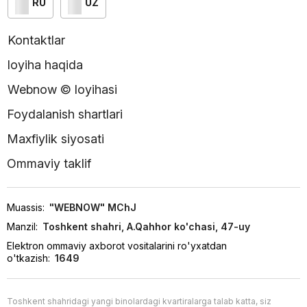
RU
UZ
Kontaktlar
loyiha haqida
Webnow © loyihasi
Foydalanish shartlari
Maxfiylik siyosati
Ommaviy taklif
Muassis:
"WEBNOW" MChJ
Manzil:
Toshkent shahri, A.Qahhor ko'chasi, 47-uy
Elektron ommaviy axborot vositalarini ro'yxatdan
o'tkazish:
1649
Toshkent shahridagi yangi binolardagi kvartiralarga talab katta, siz