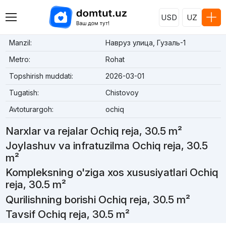
USD
UZ
Manzil:
Навруз улица, Гузаль-1
Metro:
Rohat
Topshirish muddati:
2026-03-01
Tugatish:
Chistovoy
Avtoturargoh:
ochiq
Narxlar va rejalar Ochiq reja, 30.5 m²
Joylashuv va infratuzilma Ochiq reja, 30.5
m²
Kompleksning o'ziga xos xususiyatlari Ochiq
reja, 30.5 m²
Qurilishning borishi Ochiq reja, 30.5 m²
Tavsif Ochiq reja, 30.5 m²