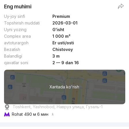
Eng muhimi
Uy-joy sinfi
Premium
Topshirish muddati
2026-03-01
Uyni yozing
G'isht
Complex area
1 000 m²
avtoturargoh
Er usti/osti
Bezatish
Chistovoy
Balandligi
3 m
qavatlar soni
2 — 9 dan 16
Xaritada ko'rish
Toshkent, Yashnobod, Навруз улица, Гузаль-1
Rohat
490 м 6 мин