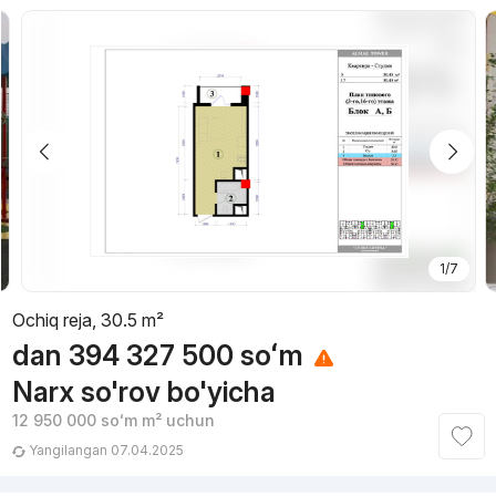
1/7
Ochiq reja, 30.5 m²
dan
394 327 500
soʻm
Narx so'rov bo'yicha
12 950 000
soʻm
m² uchun
Yangilangan 07.04.2025