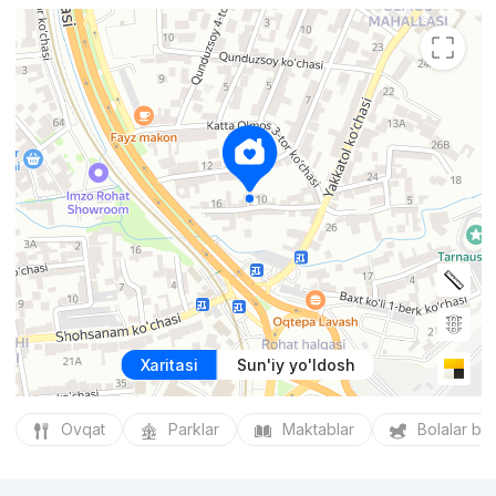
Xaritasi
Sun'iy yo'ldosh
Ovqat
Parklar
Maktablar
Bolalar bo