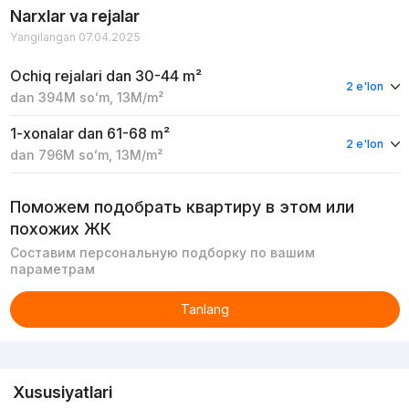
Narxlar va rejalar
Yangilangan 07.04.2025
Ochiq rejalari
dan 30-44 m²
2 e'lon
dan
394M
soʻm
,
13M
/m²
1-xonalar
dan 61-68 m²
2 e'lon
dan
796M
soʻm
,
13M
/m²
Поможем подобрать квартиру в этом или
похожих ЖК
Составим персональную подборку по вашим
параметрам
Tanlang
Reklama
Xususiyatlari