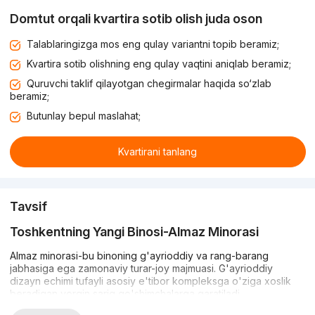
Domtut orqali kvartira sotib olish juda oson
Talablaringizga mos eng qulay variantni topib beramiz;
Kvartira sotib olishning eng qulay vaqtini aniqlab beramiz;
Quruvchi taklif qilayotgan chegirmalar haqida so‘zlab
beramiz;
Butunlay bepul maslahat;
Kvartirani tanlang
Tavsif
Toshkentning Yangi Binosi-Almaz Minorasi
Almaz minorasi-bu binoning g'ayrioddiy va rang-barang
jabhasiga ega zamonaviy turar-joy majmuasi. G'ayrioddiy
dizayn echimi tufayli asosiy e'tibor kompleksga o'ziga xoslik
beradigan yorqin sariq qo'shimchalarga qaratiladi.