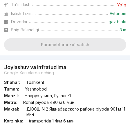
Ta'mirlash
Yo'q
Isitish Tizimi
Avtonom
Devorlar
gaz bloki
Ship Balandligi
3 m
Parametrlarni ko'rsatish
Joylashuv va infratuzilma
Google Xaritalarda oching
Shahar:
Toshkent
Tuman:
Yashnobod
Manzil:
Навруз улица, Гузаль-1
Metro:
Rohat piyoda 490 м 6 мин
Maktab:
ДЮСШ N 2 Яшнабадского района piyoda 901 м 11
мин
Korzinka:
transportda 1.4км 6 мин