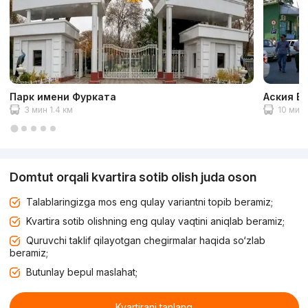
Парк имени Фурката
Аския Б
3 мин 1.4 км
10 мин 
Domtut orqali kvartira sotib olish juda oson
Talablaringizga mos eng qulay variantni topib beramiz;
Kvartira sotib olishning eng qulay vaqtini aniqlab beramiz;
Quruvchi taklif qilayotgan chegirmalar haqida so‘zlab
beramiz;
Butunlay bepul maslahat;
Kvartirani tanlang