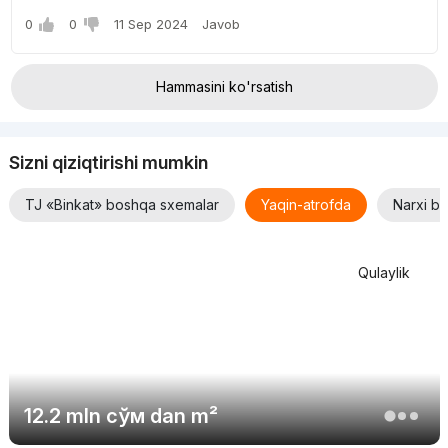
0
0
11 Sep 2024
Javob
Hammasini ko'rsatish
Sizni qiziqtirishi mumkin
TJ «Binkat» boshqa sxemalar
Yaqin-atrofda
Narxi bo
Qulaylik
12.2 mln
сўм
dan m²