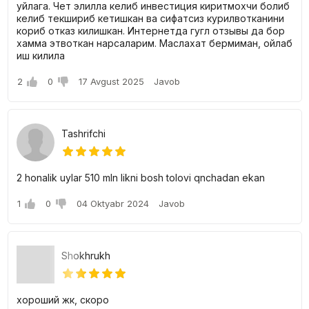
уйлага. Чет элилла келиб инвестиция киритмохчи болиб
келиб текшириб кетишкан ва сифатсиз курилвотканини
кориб отказ килишкан. Интернетда гугл отзывы да бор
хамма этвоткан нарсаларим. Маслахат бермиман, ойлаб
иш килила
2
0
17 Avgust 2025
Javob
Tashrifchi
2 honalik uylar 510 mln likni bosh tolovi qnchadan ekan
1
0
04 Oktyabr 2024
Javob
Shokhrukh
хороший жк, скоро