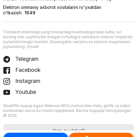
Elektron ommaviy axborot vositalarini ro'yxatdan
o'tkazish:
1649
Toshkent shahridagi yangi binolardagi kvartiralarga talab katta, siz
bizning veb-saytimizda istalgan toifadagi kvartiralarni cheksiz miqdorda
joylashtirishingiz mumkin. Shuningdek, reklama va axborot maqolalarini
joylashtiring. Omad!
Telegram
Facebook
Instagram
Youtube
Mualliflik huquqi egasi Webnow MChJ tomonidan matn, grafik va video
kontentdan nusxa ko'chirish taqiqlanadi. Barcha huquqlar himoyalangan
© 2026
Xato topildimi?