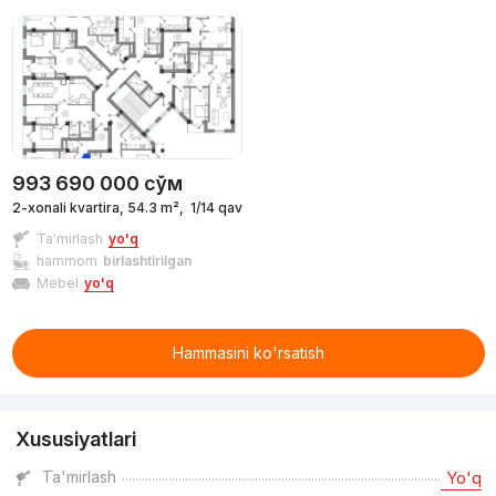
993 690 000
сўм
2-xonali kvartira, 54.3 m²,
1/14 qavat
Ta'mirlash
yo'q
hammom
birlashtirilgan
Mebel
yo'q
Hammasini ko'rsatish
Xususiyatlari
Ta'mirlash
Yo'q