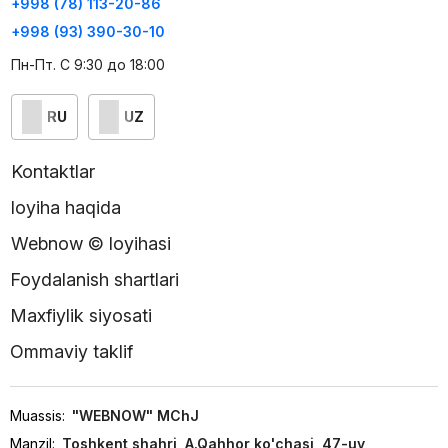
+998 (78) 113-20-86
+998 (93) 390-30-10
Пн-Пт. С 9:30 до 18:00
RU
UZ
Kontaktlar
loyiha haqida
Webnow © loyihasi
Foydalanish shartlari
Maxfiylik siyosati
Ommaviy taklif
Muassis:
"WEBNOW" MChJ
Manzil:
Toshkent shahri, A.Qahhor ko'chasi, 47-uy