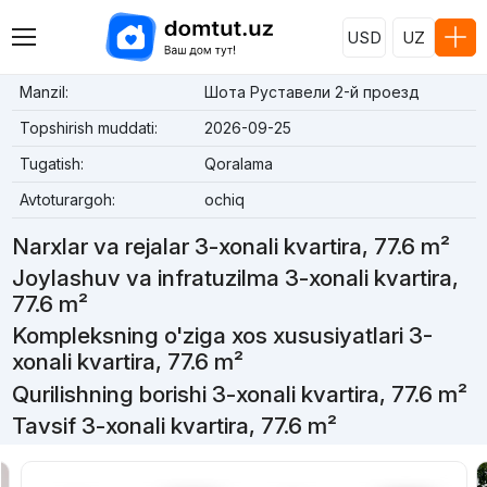
USD
UZ
Manzil:
Шота Руставели 2-й проезд
Topshirish muddati:
2026-09-25
Tugatish:
Qoralama
Avtoturargoh:
ochiq
Narxlar va rejalar 3-xonali kvartira, 77.6 m²
Joylashuv va infratuzilma 3-xonali kvartira,
77.6 m²
Kompleksning o'ziga xos xususiyatlari 3-
xonali kvartira, 77.6 m²
Qurilishning borishi 3-xonali kvartira, 77.6 m²
Tavsif 3-xonali kvartira, 77.6 m²