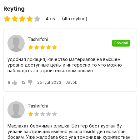
Reyting
4 / 5 — (4ta reyting)
Tashrifchi
Foydali
удобная локация, качество материалов на высшем
уровне доступные цены и интересно то что можно
наблюдать за строительством онлайн
8
12
25 Iyul 2023
Javob
Tashrifchi
Маслахат бермиман олишка. Беттер бест курган бу
уйлани застройщик именно ушала Inside дип йозилган
босаям. Уже жалобала бор ула томонидан курилвоткан