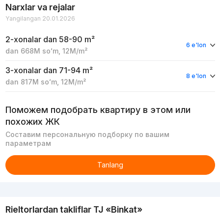
Narxlar va rejalar
Yangilangan 20.01.2026
2-xonalar
dan 58-90 m²
6 e'lon
dan
668M
soʻm
,
12M
/m²
3-xonalar
dan 71-94 m²
8 e'lon
dan
817M
soʻm
,
12M
/m²
Поможем подобрать квартиру в этом или
похожих ЖК
Составим персональную подборку по вашим
параметрам
Tanlang
Reklama
Rieltorlardan takliflar
TJ «Binkat»