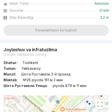
Isitish Tizimi
Avtonom
Devorlar
G'isht
Ship Balandligi
3.2 m
Parametrlarni ko'rsatish
Joylashuv va infratuzilma
Google Xaritalarda oching
Shahar:
Toshkent
Tuman:
Yakkasaroy
Manzil:
Шота Руставели 2-й проезд
Maktab:
№26 piyoda 161 м 2 мин
Шота Руставели Улица:
piyoda 879 м 11 мин