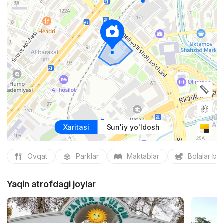
Xaritasi
Sun'iy yo'ldosh
Ovqat
Parklar
Maktablar
Bolalar bo
Yaqin atrofdagi joylar