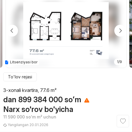
1/9
Litsenziyasi bor
To'lov rejasi
3-xonali kvartira, 77.6 m²
dan
899 384 000
soʻm
Narx so'rov bo'yicha
11 590 000
soʻm
m² uchun
Yangilangan 20.01.2026