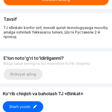
Tavsif
TJ «Binkat» konfor sinf, monolit qurish texnologiyasiga muvofiq
amalga oshiriladi Yakkasaroy tumani, Шота Руставели 2-й
проезд
E'lon noto'g'ri to'ldirilganmi?
Bizga xabar bering va biz muammoni ko‘rib chiqamiz
Shikoyat qiling
Ko'rib chiqish va baholash TJ «Binkat»
Sharh yozish