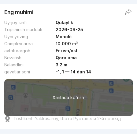
Eng muhimi
Uy-joy sinfi
Qulaylik
Topshirish muddati
2026-09-25
Uyni yozing
Monolit
Complex area
10 000 m²
avtoturargoh
Er usti/osti
Bezatish
Qoralama
Balandligi
3.2 m
qavatlar soni
-1, 1 — 14 dan 14
Xaritada ko'rish
Toshkent, Yakkasaroy, Шота Руставели 2-й проезд