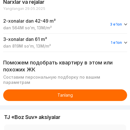
Narxlar va rejalar
Yangilangan 29.05.2025
2-xonalar
dan 42-49 m²
3 e'lon
dan
564M
soʻm
,
13M
/m²
3-xonalar
dan 61 m²
1 e'lon
dan
819M
soʻm
,
13M
/m²
Поможем подобрать квартиру в этом или
похожих ЖК
Составим персональную подборку по вашим
параметрам
Tanlang
TJ «Boz Suv» aksiyalar