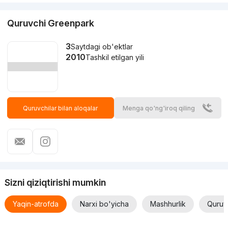
Quruvchi Greenpark
3
Saytdagi ob'ektlar
2010
Tashkil etilgan yili
Quruvchilar bilan aloqalar
Menga qo'ng'iroq qiling
Sizni qiziqtirishi mumkin
Yaqin-atrofda
Narxi bo'yicha
Mashhurlik
Quruv