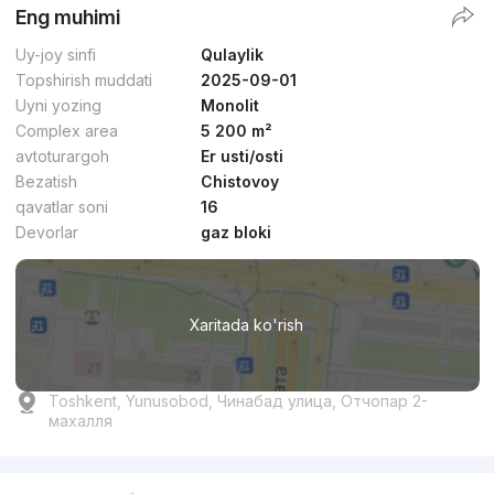
Eng muhimi
Uy-joy sinfi
Qulaylik
Topshirish muddati
2025-09-01
Uyni yozing
Monolit
Complex area
5 200 m²
avtoturargoh
Er usti/osti
Bezatish
Chistovoy
qavatlar soni
16
Devorlar
gaz bloki
Xaritada ko'rish
Toshkent, Yunusobod, Чинабад улица, Отчопар 2-
махалля