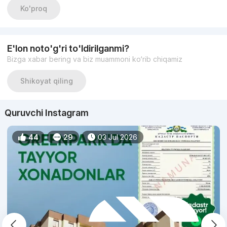
makondir. Toshkentning so‘lim hududida, Bo‘z-suv kanali
Ko'proq
bo‘yida joylashgan ushbu ko‘p qavatli majmua sinalgan g‘isht
texnologiyasi asosida barpo etilgan bo‘lib, ishonchlilik, qulaylik
va tabiatga yaqinlikning noyob uyg‘unligini taqdim etadi. "Boz
Suv" - bu shunchaki kvartira emas, balki har kuni uyg‘unlik va
E'lon noto'g'ri to'ldirilganmi?
shinamlikka to‘la bo‘ladigan makonga ega bo‘lish
Bizga xabar bering va biz muammoni ko‘rib chiqamiz
imkoniyatingizdir.
Shikoyat qiling
Infratuzilma: tabiat qulaylik bilan uchrashadigan
shaxsiy shahar
Quruvchi Instagram
"Boz Suv"da yashab, siz kundalik hayotni zavqqa
aylantiradigan eksklyuziv infratuzilmadan foydalanish
44
29
03 Jul 2026
imkoniyatiga ega bo‘lasiz:
Transport qulayligi: Majmuaning qulay joylashuvi shaharning
asosiy transport yo‘llariga bir zumda chiqish imkonini beradi, bu
esa sizga Toshkent bo‘ylab tez va qulay harakatlanish imkonini
beradi.
Ta’lim klasteri: Farzandlaringiz eng yaxshi ta’lim muassasalari
qurshovida bo‘lib, ularga yorqin kelajakni ta’minlaydi.
Tibbiy qulaylik: Zamonaviy klinikalar va salomatlik markazlari
sizning farovonligingiz doimo ustuvor bo‘lishini ta’minlaydi.