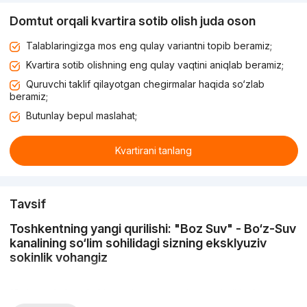
Domtut orqali kvartira sotib olish juda oson
Talablaringizga mos eng qulay variantni topib beramiz;
Kvartira sotib olishning eng qulay vaqtini aniqlab beramiz;
Quruvchi taklif qilayotgan chegirmalar haqida so‘zlab
beramiz;
Butunlay bepul maslahat;
Kvartirani tanlang
Tavsif
Toshkentning yangi qurilishi: "Boz Suv" - Bo‘z-Suv
kanalining so‘lim sohilidagi sizning eksklyuziv
sokinlik vohangiz
"Bo‘z suv" shunchaki turar joy majmuasi emas, balki tabiat va
shahar hayoti uyg‘unligi uyg‘unlashgan, puxta loyihalashtirilgan