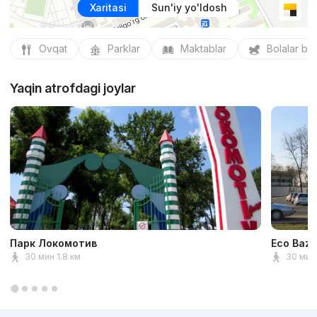
Xaritasi
Sun'iy yo'ldosh
Ovqat
Parklar
Maktablar
Bolalar bo
Yaqin atrofdagi joylar
Парк Локомотив
Eco Baza
30 мин 1.8 км
30 мин 