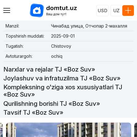
USD
UZ
Manzil:
Чинабад улица, Отчопар 2-махалля
Topshirish muddati:
2025-09-01
Tugatish:
Chistovoy
Avtoturargoh:
ochiq
Narxlar va rejalar TJ «Boz Suv»
Joylashuv va infratuzilma TJ «Boz Suv»
Kompleksning o'ziga xos xususiyatlari TJ
«Boz Suv»
Qurilishning borishi TJ «Boz Suv»
Tavsif TJ «Boz Suv»