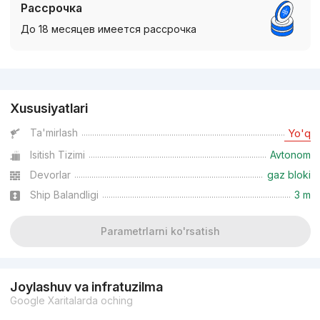
Рассрочка
До 18 месяцев имеется рассрочка
Reklama
Xususiyatlari
Ta'mirlash
Yo'q
Isitish Tizimi
Avtonom
Devorlar
gaz bloki
Ship Balandligi
3 m
Parametrlarni ko'rsatish
Joylashuv va infratuzilma
Google Xaritalarda oching