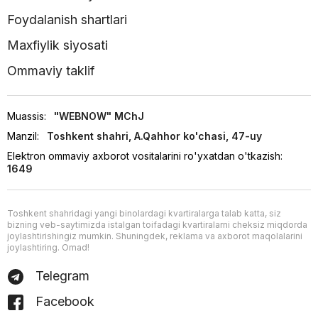
Foydalanish shartlari
Maxfiylik siyosati
Ommaviy taklif
Muassis:
"WEBNOW" MChJ
Manzil:
Toshkent shahri, A.Qahhor ko'chasi, 47-uy
Elektron ommaviy axborot vositalarini ro'yxatdan o'tkazish:
1649
Toshkent shahridagi yangi binolardagi kvartiralarga talab katta, siz
bizning veb-saytimizda istalgan toifadagi kvartiralarni cheksiz miqdorda
joylashtirishingiz mumkin. Shuningdek, reklama va axborot maqolalarini
joylashtiring. Omad!
Telegram
Facebook