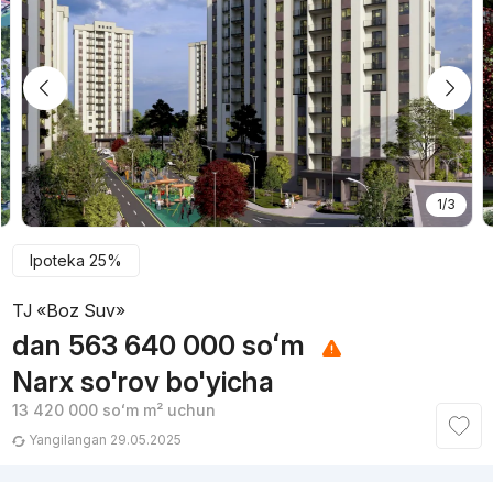
1/3
Ipoteka 25%
TJ «Boz Suv»
dan
563 640 000
soʻm
Narx so'rov bo'yicha
13 420 000
soʻm
m² uchun
Yangilangan 29.05.2025