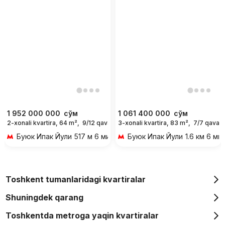
1 952 000 000
сўм
1 061 400 000
сўм
2-xonali kvartira, 64 m²,
9/12 qavat
3-xonali kvartira, 83 m²,
7/7 qavat
Буюк Ипак Йули
517 м 6 мин piyoda
Буюк Ипак Йули
1.6 км 6 ми
Toshkent tumanlaridagi kvartiralar
Shuningdek qarang
Toshkentda metroga yaqin kvartiralar