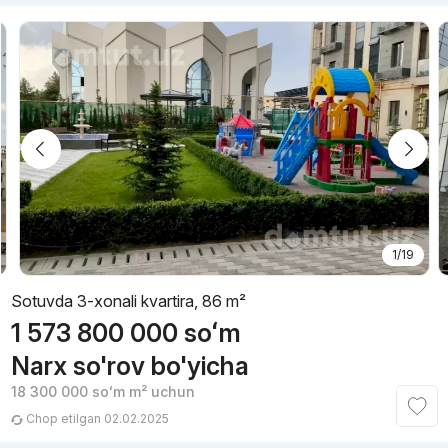
1/19
Sotuvda 3-xonali kvartira, 86 m²
1 573 800 000
soʻm
Narx so'rov bo'yicha
18 300 000
soʻm
m² uchun
Chop etilgan 02.02.2025