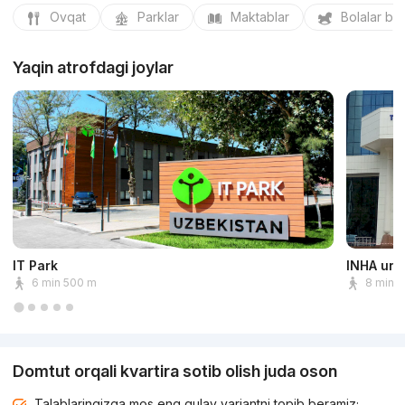
Ovqat
Parklar
Maktablar
Bolalar bo
Yaqin atrofdagi joylar
IT Park
INHA univ
6 min 500 m
8 min 
Domtut orqali kvartira sotib olish juda oson
Talablaringizga mos eng qulay variantni topib beramiz;