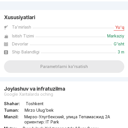
Reklama
Xususiyatlari
Ta'mirlash
Yo'q
Isitish Tizimi
Markaziy
Devorlar
G'isht
Ship Balandligi
3 m
Parametrlarni ko'rsatish
Joylashuv va infratuzilma
Google Xaritalarda oching
Shahar:
Toshkent
Tuman:
Mirzo Ulug'bek
Manzil:
Мирзо-Улугбекский, улица Тепамасжид 2А
ориентир: IT Park