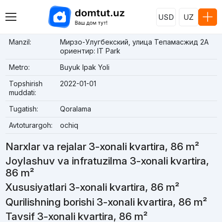
USD
UZ
Manzil:
Мирзо-Улугбекский, улица Тепамасжид 2А
ориентир: IT Park
Metro:
Buyuk Ipak Yoli
Topshirish
2022-01-01
muddati:
Tugatish:
Qoralama
Avtoturargoh:
ochiq
Narxlar va rejalar 3-xonali kvartira, 86 m²
Joylashuv va infratuzilma 3-xonali kvartira,
86 m²
Xususiyatlari 3-xonali kvartira, 86 m²
Qurilishning borishi 3-xonali kvartira, 86 m²
Tavsif 3-xonali kvartira, 86 m²