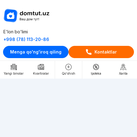
E'lon bo'limi
+998 (78) 113-20-86
+998 (93) 390-30-10
Menga qo'ng'iroq qiling
Kontaktlar
Пн-Пт. С 9:30 до 18:00
RU
UZ
Yangi binolar
Kvartiralar
Qo'shish
Ipoteka
Xarita
Kontaktlar
loyiha haqida
Webnow © loyihasi
Foydalanish shartlari
Maxfiylik siyosati