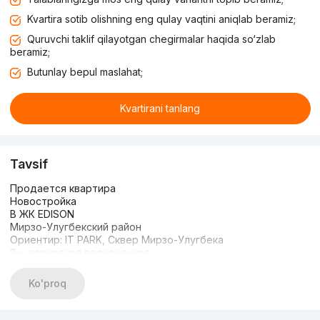
Kvartira sotib olishning eng qulay vaqtini aniqlab beramiz;
Quruvchi taklif qilayotgan chegirmalar haqida so‘zlab
beramiz;
Butunlay bepul maslahat;
Kvartirani tanlang
Tavsif
Продается квартира
Новостройка
В ЖК EDISON
Мирзо-Улугбекский район
Ориентир: IT PARK, Сквер Мирзо-Улугбека
3-х комнатная полноценная
Раздельная планировка
Сквозная вид на обе стороны
Ko'proq
2-балкона
2-санузла
Есть кладовка