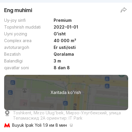
Eng muhimi
Uy-joy sinfi
Premium
Topshirish muddati
2022-01-01
Uyni yozing
G'isht
Complex area
40 000 m²
avtoturargoh
Er usti/osti
Bezatish
Qoralama
Balandligi
3 m
qavatlar soni
8 dan 8
Xaritada ko'rish
Toshkent, Mirzo Ulug'bek, Мирзо-Улугбекский, улица
Тепамасжид 2А ориентир: IT Park
Buyuk Ipak Yoli
1.9 км 8 мин