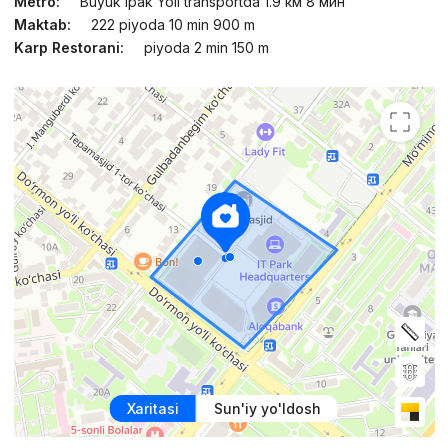
Metro:
Buyuk Ipak Yoli transportda 1.9 км 8 мин
Maktab:
222 piyoda 10 min 900 m
Karp Restorani:
piyoda 2 min 150 m
Xaritasi
Sun'iy yo'ldosh