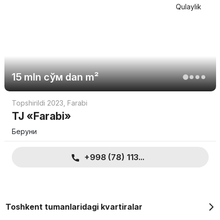
Qulaylik
boshlanadi.
2 kompant xonadonlar 77 dan 92 kvadrat metrgacha.M.
ularning narxi 1 060 833 400 so'mdan boshlanadi.
Tafsilotlarni aniqlashtirish va batafsil ma'lumot olish uchun ishlab
chiquvchi bilan bog'laning.
15 mln
сўм
dan m²
Topshirildi 2023
,
Farabi
TJ «Farabi»
Беруни
+998 (78) 113...
Toshkent tumanlaridagi kvartiralar