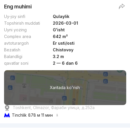
Eng muhimi
Uy-joy sinfi
Qulaylik
Topshirish muddati
2026-03-01
Uyni yozing
G'isht
Complex area
642 m²
avtoturargoh
Er usti/osti
Bezatish
Chistovoy
Balandligi
3.2 m
qavatlar soni
2 — 6 dan 6
Xaritada ko'rish
Toshkent, Olmazor, Фараби улица, д.252a
Tinchlik
878 м 11 мин