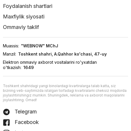
Foydalanish shartlari
Maxfiylik siyosati
Ommaviy taklif
Muassis:
"WEBNOW" MChJ
Manzil:
Toshkent shahri, A.Qahhor ko'chasi, 47-uy
Elektron ommaviy axborot vositalarini ro'yxatdan
o'tkazish:
1649
Toshkent shahridagi yangi binolardagi kvartiralarga talab katta, siz
bizning veb-saytimizda istalgan toifadagi kvartiralarni cheksiz miqdorda
joylashtirishingiz mumkin. Shuningdek, reklama va axborot maqolalarini
joylashtiring. Omad!
Telegram
Facebook