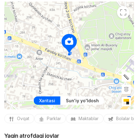
Xaritasi
Sun'iy yo'ldosh
Ovqat
Parklar
Maktablar
Bolalar bo
Yaqin atrofdagi joylar