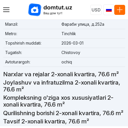
USD
Manzil:
Фараби улица, д.252a
Metro:
Tinchlik
Topshirish muddati:
2026-03-01
Tugatish:
Chistovoy
Avtoturargoh:
ochiq
Narxlar va rejalar 2-xonali kvartira, 76.6 m²
Joylashuv va infratuzilma 2-xonali kvartira,
76.6 m²
Kompleksning o'ziga xos xususiyatlari 2-
xonali kvartira, 76.6 m²
Qurilishning borishi 2-xonali kvartira, 76.6 m²
Tavsif 2-xonali kvartira, 76.6 m²