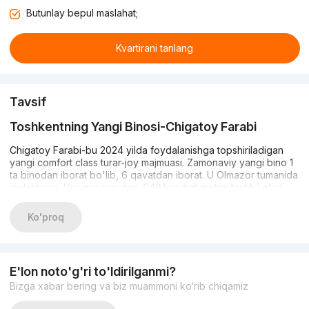
Butunlay bepul maslahat;
Kvartirani tanlang
Tavsif
Toshkentning Yangi Binosi-Chigatoy Farabi
Chigatoy Farabi-bu 2024 yilda foydalanishga topshiriladigan
yangi comfort class turar-joy majmuasi. Zamonaviy yangi bino 1
ta binodan iborat bo'lib, 6 qavatdan iborat. U Olmazor tumanida
joylashgan. Umumiy maydoni 642 kvadrat metrni tashkil etadi.
Chigatoy Farabi kompaniyasi ishlab chiquvchi hisoblanadi.
Ko'proq
Bu erda aholining qulayligi uchun hamma narsa taqdim etiladi:
IP-interkom, videokuzatuv, Internet, er usti va er osti to'xtash
joylari. Shubhasiz afzallik-bu o'yin maydonchasi, ochiq havoda
sayr qilish va dam olish uchun maydon bilan jihozlangan yaxshi
E'lon noto'g'ri to'ldirilganmi?
jihozlangan veranda.
Bizga xabar bering va biz muammoni ko‘rib chiqamiz
Kvartiralar qo'pol qoplamada taqdim etilgan va juda baland