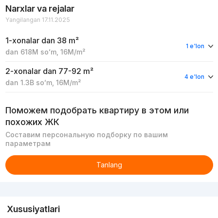
Narxlar va rejalar
Yangilangan 17.11.2025
1-xonalar
dan 38 m²
1 e'lon
dan
618M
soʻm
,
16M
/m²
2-xonalar
dan 77-92 m²
4 e'lon
dan
1.3B
soʻm
,
16M
/m²
Поможем подобрать квартиру в этом или
похожих ЖК
Составим персональную подборку по вашим
параметрам
Tanlang
Reklama
Xususiyatlari