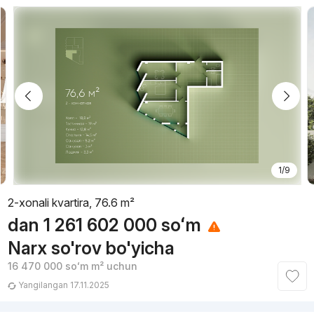
1/9
2-xonali kvartira, 76.6 m²
dan
1 261 602 000
soʻm
Narx so'rov bo'yicha
16 470 000
soʻm
m² uchun
Yangilangan 17.11.2025