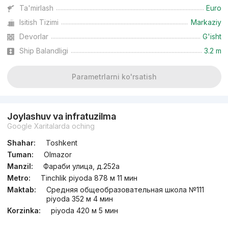
Ta'mirlash
Euro
Isitish Tizimi
Markaziy
Devorlar
G'isht
Ship Balandligi
3.2 m
Parametrlarni ko'rsatish
Joylashuv va infratuzilma
Google Xaritalarda oching
Shahar:
Toshkent
Tuman:
Olmazor
Manzil:
Фараби улица, д.252a
Metro:
Tinchlik piyoda 878 м 11 мин
Maktab:
Средняя общеобразовательная школа №111
piyoda 352 м 4 мин
Korzinka:
piyoda 420 м 5 мин