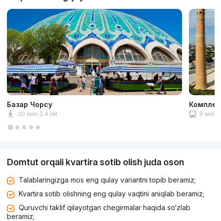
Базар Чорсу
Комплек
30 мин 2.4 км
9 мин 2
Domtut orqali kvartira sotib olish juda oson
Talablaringizga mos eng qulay variantni topib beramiz;
Kvartira sotib olishning eng qulay vaqtini aniqlab beramiz;
Quruvchi taklif qilayotgan chegirmalar haqida so‘zlab
beramiz;