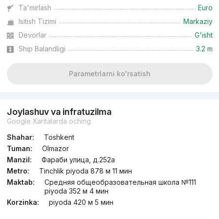
Ta'mirlash
Euro
Isitish Tizimi
Markaziy
Devorlar
G'isht
Ship Balandligi
3.2 m
Parametrlarni ko'rsatish
Joylashuv va infratuzilma
Google Xaritalarda oching
Shahar:
Toshkent
Tuman:
Olmazor
Manzil:
Фараби улица, д.252a
Metro:
Tinchlik piyoda 878 м 11 мин
Maktab:
Средняя общеобразовательная школа №111
piyoda 352 м 4 мин
Korzinka:
piyoda 420 м 5 мин