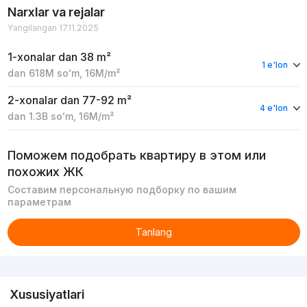
Narxlar va rejalar
Yangilangan 17.11.2025
1-xonalar
dan 38 m²
1 e'lon
dan
618M
soʻm
,
16M
/m²
2-xonalar
dan 77-92 m²
4 e'lon
dan
1.3B
soʻm
,
16M
/m²
Поможем подобрать квартиру в этом или
похожих ЖК
Составим персональную подборку по вашим
параметрам
Tanlang
Reklama
Xususiyatlari