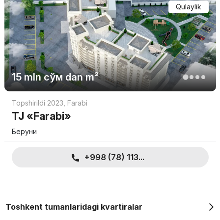
Qulaylik
boshlanadi.
2 kompant xonadonlar 77 dan 92 kvadrat metrgacha.M.
ularning narxi 1 060 833 400 so'mdan boshlanadi.
Tafsilotlarni aniqlashtirish va batafsil ma'lumot olish uchun ishlab
chiquvchi bilan bog'laning.
15 mln
сўм
dan m²
Topshirildi 2023
,
Farabi
TJ «Farabi»
Беруни
+998 (78) 113...
Toshkent tumanlaridagi kvartiralar