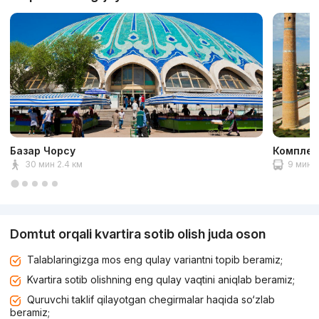
Базар Чорсу
Комплек
30 мин 2.4 км
9 мин 2
Domtut orqali kvartira sotib olish juda oson
Talablaringizga mos eng qulay variantni topib beramiz;
Kvartira sotib olishning eng qulay vaqtini aniqlab beramiz;
Quruvchi taklif qilayotgan chegirmalar haqida so‘zlab
beramiz;