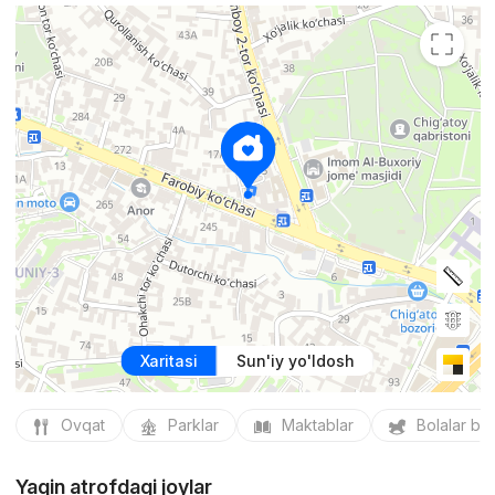
Xaritasi
Sun'iy yo'ldosh
Ovqat
Parklar
Maktablar
Bolalar bo
Yaqin atrofdagi joylar