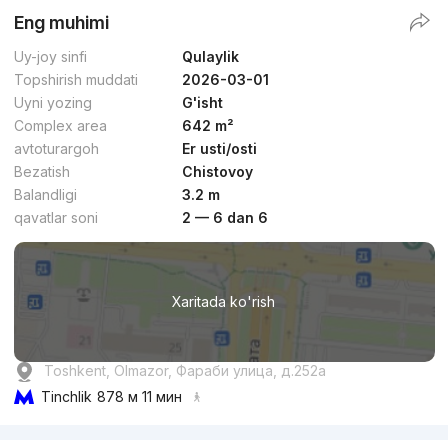
Eng muhimi
Uy-joy sinfi
Qulaylik
Topshirish muddati
2026-03-01
Uyni yozing
G'isht
Complex area
642 m²
avtoturargoh
Er usti/osti
Bezatish
Chistovoy
Balandligi
3.2 m
qavatlar soni
2 — 6 dan 6
Xaritada ko'rish
Toshkent, Olmazor, Фараби улица, д.252a
Tinchlik
878 м 11 мин