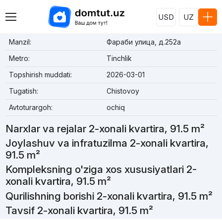
USD
UZ
Manzil:
Фараби улица, д.252a
Metro:
Tinchlik
Topshirish muddati:
2026-03-01
Tugatish:
Chistovoy
Avtoturargoh:
ochiq
Narxlar va rejalar 2-xonali kvartira, 91.5 m²
Joylashuv va infratuzilma 2-xonali kvartira,
91.5 m²
Kompleksning o'ziga xos xususiyatlari 2-
xonali kvartira, 91.5 m²
Qurilishning borishi 2-xonali kvartira, 91.5 m²
Tavsif 2-xonali kvartira, 91.5 m²