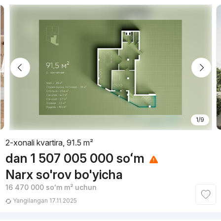
1/9
2-xonali kvartira, 91.5 m²
dan
1 507 005 000
soʻm
Narx so'rov bo'yicha
16 470 000
soʻm
m² uchun
Yangilangan 17.11.2025