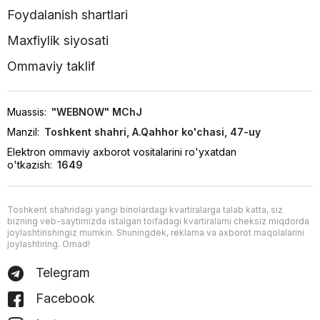
Foydalanish shartlari
Maxfiylik siyosati
Ommaviy taklif
Muassis:
"WEBNOW" MChJ
Manzil:
Toshkent shahri, A.Qahhor ko'chasi, 47-uy
Elektron ommaviy axborot vositalarini ro'yxatdan
o'tkazish:
1649
Toshkent shahridagi yangi binolardagi kvartiralarga talab katta, siz
bizning veb-saytimizda istalgan toifadagi kvartiralarni cheksiz miqdorda
joylashtirishingiz mumkin. Shuningdek, reklama va axborot maqolalarini
joylashtiring. Omad!
Telegram
Facebook