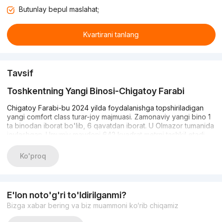
Butunlay bepul maslahat;
Kvartirani tanlang
Tavsif
Toshkentning Yangi Binosi-Chigatoy Farabi
Chigatoy Farabi-bu 2024 yilda foydalanishga topshiriladigan
yangi comfort class turar-joy majmuasi. Zamonaviy yangi bino 1
ta binodan iborat bo'lib, 6 qavatdan iborat. U Olmazor tumanida
joylashgan. Umumiy maydoni 642 kvadrat metrni tashkil etadi.
Chigatoy Farabi kompaniyasi ishlab chiquvchi hisoblanadi.
Ko'proq
Bu erda aholining qulayligi uchun hamma narsa taqdim etiladi:
IP-interkom, videokuzatuv, Internet, er usti va er osti to'xtash
joylari. Shubhasiz afzallik-bu o'yin maydonchasi, ochiq havoda
sayr qilish va dam olish uchun maydon bilan jihozlangan yaxshi
E'lon noto'g'ri to'ldirilganmi?
jihozlangan veranda.
Bizga xabar bering va biz muammoni ko‘rib chiqamiz
Kvartiralar qo'pol qoplamada taqdim etilgan va juda baland