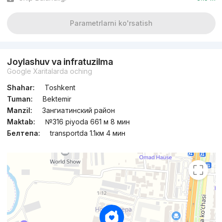
Parametrlarni ko'rsatish
Joylashuv va infratuzilma
Google Xaritalarda oching
Shahar:
Toshkent
Tuman:
Bektemir
Manzil:
Зангиатинский район
Maktab:
№316 piyoda 661 м 8 мин
Белтепа:
transportda 1.1км 4 мин