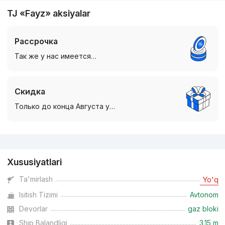
TJ «Fayz» aksiyalar
Рассрочка
Так же у нас имеется…
Скидка
Только до конца Августа у…
Reklama
Xususiyatlari
Ta'mirlash
Yo'q
Isitish Tizimi
Avtonom
Devorlar
gaz bloki
Ship Balandligi
3.15 m