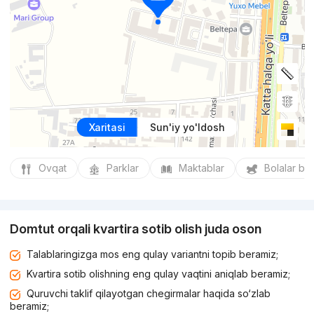
Xaritasi
Sun'iy yo'ldosh
Ovqat
Parklar
Maktablar
Bolalar bo
Domtut orqali kvartira sotib olish juda oson
Talablaringizga mos eng qulay variantni topib beramiz;
Kvartira sotib olishning eng qulay vaqtini aniqlab beramiz;
Quruvchi taklif qilayotgan chegirmalar haqida so‘zlab
beramiz;