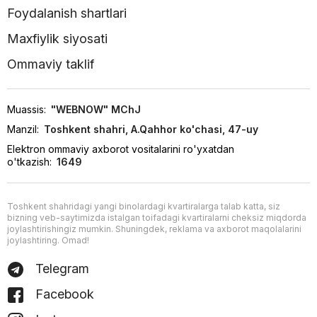
Foydalanish shartlari
Maxfiylik siyosati
Ommaviy taklif
Muassis:
"WEBNOW" MChJ
Manzil:
Toshkent shahri, A.Qahhor ko'chasi, 47-uy
Elektron ommaviy axborot vositalarini ro'yxatdan
o'tkazish:
1649
Toshkent shahridagi yangi binolardagi kvartiralarga talab katta, siz
bizning veb-saytimizda istalgan toifadagi kvartiralarni cheksiz miqdorda
joylashtirishingiz mumkin. Shuningdek, reklama va axborot maqolalarini
joylashtiring. Omad!
Telegram
Facebook