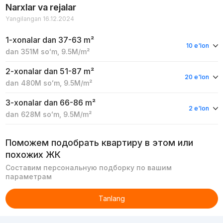
Narxlar va rejalar
Yangilangan 16.12.2024
1-xonalar
dan 37-63 m²
10 e'lon
dan
351M
soʻm
,
9.5M
/m²
2-xonalar
dan 51-87 m²
20 e'lon
dan
480M
soʻm
,
9.5M
/m²
3-xonalar
dan 66-86 m²
2 e'lon
dan
628M
soʻm
,
9.5M
/m²
Поможем подобрать квартиру в этом или
похожих ЖК
Составим персональную подборку по вашим
параметрам
Tanlang