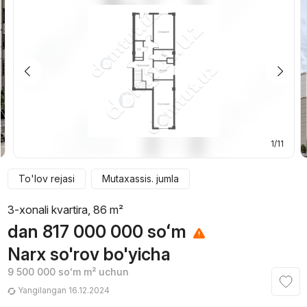
1/11
To'lov rejasi
Mutaxassis. jumla
3-xonali kvartira, 86 m²
dan
817 000 000
soʻm
Narx so'rov bo'yicha
9 500 000
soʻm
m² uchun
Yangilangan 16.12.2024