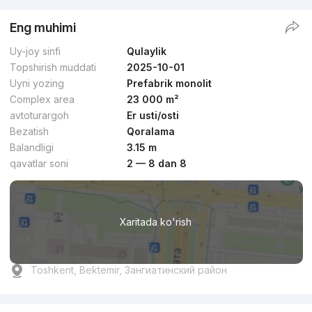
Eng muhimi
Uy-joy sinfi
Qulaylik
Topshirish muddati
2025-10-01
Uyni yozing
Prefabrik monolit
Complex area
23 000 m²
avtoturargoh
Er usti/osti
Bezatish
Qoralama
Balandligi
3.15 m
qavatlar soni
2 — 8 dan 8
Xaritada ko'rish
Toshkent, Bektemir, Зангиатинский район