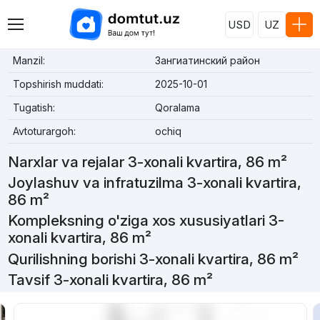
USD
UZ
Manzil:
Зангиатинский район
Topshirish muddati:
2025-10-01
Tugatish:
Qoralama
Avtoturargoh:
ochiq
Narxlar va rejalar 3-xonali kvartira, 86 m²
Joylashuv va infratuzilma 3-xonali kvartira,
86 m²
Kompleksning o'ziga xos xususiyatlari 3-
xonali kvartira, 86 m²
Qurilishning borishi 3-xonali kvartira, 86 m²
Tavsif 3-xonali kvartira, 86 m²