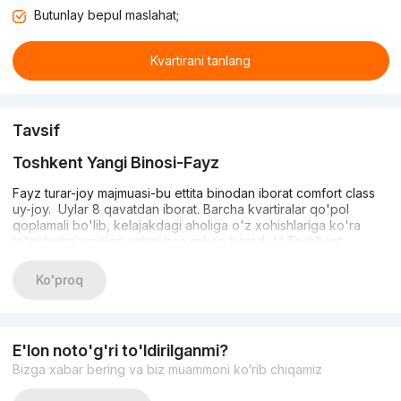
Butunlay bepul maslahat;
Kvartirani tanlang
Tavsif
Toshkent Yangi Binosi-Fayz
Fayz turar-joy majmuasi-bu ettita binodan iborat comfort class
uy-joy. Uylar 8 qavatdan iborat. Barcha kvartiralar qo'pol
qoplamali bo'lib, kelajakdagi aholiga o'z xohishlariga ko'ra
ta'mirlashni amalga oshirishga imkon beradi. U Toshkent
shahrining Bektemir tumanida joylashgan.
Ko'proq
Infratuzilma
Turar-joy majmuasi tinch va osoyishta hududda joylashgan. Bu
shahar shovqinidan charchagan va tinchlik va yolg'izlikni
E'lon noto'g'ri to'ldirilganmi?
izlayotganlarga yoqadi. Shu bilan birga, yaqin atrofda turli xil
Bizga xabar bering va biz muammoni ko‘rib chiqamiz
do'konlar, kafelar, maktablar, dorixonalar, istirohat bog'i, Havas,
Makro va boshqa infratuzilma mavjud bo'lib, ular yashash uchun