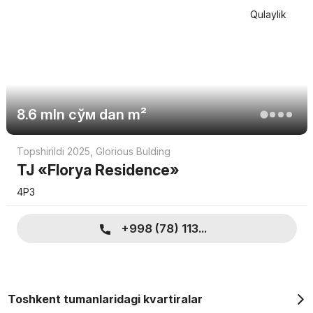
Qulaylik
8.6 mln
сўм
dan m²
Topshirildi 2025
,
Glorious Bulding
TJ «Florya Residence»
4Р3
+998 (78) 113...
Toshkent tumanlaridagi kvartiralar