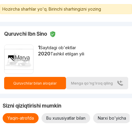
Hozircha sharhlar yo'q. Birinchi sharhingizni yozing
Quruvchi Ibn Sino
1
Saytdagi ob'ektlar
2020
Tashkil etilgan yili
Quruvchilar bilan aloqalar
Menga qo'ng'iroq qiling
Sizni qiziqtirishi mumkin
Yaqin-atrofda
Bu xususiyatlar bilan
Narxi bo'yicha