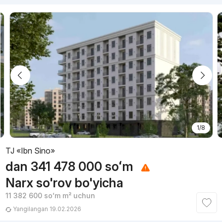
1/8
TJ «Ibn Sino»
dan
341 478 000
soʻm
Narx so'rov bo'yicha
11 382 600
soʻm
m² uchun
Yangilangan 19.02.2026