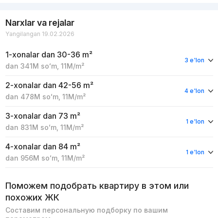
Narxlar va rejalar
Yangilangan 19.02.2026
1-xonalar
dan 30-36 m²
3 e'lon
dan
341M
soʻm
,
11M
/m²
2-xonalar
dan 42-56 m²
4 e'lon
dan
478M
soʻm
,
11M
/m²
3-xonalar
dan 73 m²
1 e'lon
dan
831M
soʻm
,
11M
/m²
4-xonalar
dan 84 m²
1 e'lon
dan
956M
soʻm
,
11M
/m²
Поможем подобрать квартиру в этом или
похожих ЖК
Составим персональную подборку по вашим