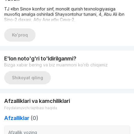
TJ «Ibn Sino» konfor sinf, monolit qurish texnologiyasiga
muvofiq amalga oshiriladi Shayxontohur tumani, 4, Abu Ali ibn
Sino-2 daxasi, Абу Али ибн Сина-2,
Ko'proq
E'lon noto'g'ri to'ldirilganmi?
Bizga xabar bering va biz muammoni ko‘rib chiqamiz
Shikoyat qiling
Afzalliklari va kamchiliklari
Foydalanuvchi tajribasi haqida
Afzalliklar
(0)