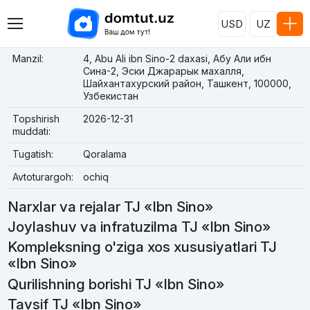
USD
UZ
Manzil:
4, Abu Ali ibn Sino-2 daxasi, Абу Али ибн
Сина-2, Эски Джарарык махалля,
Шайхантахурский район, Ташкент, 100000,
Узбекистан
Topshirish
2026-12-31
muddati:
Tugatish:
Qoralama
Avtoturargoh:
ochiq
Narxlar va rejalar TJ «Ibn Sino»
Joylashuv va infratuzilma TJ «Ibn Sino»
Kompleksning o'ziga xos xususiyatlari TJ
«Ibn Sino»
Qurilishning borishi TJ «Ibn Sino»
Tavsif TJ «Ibn Sino»