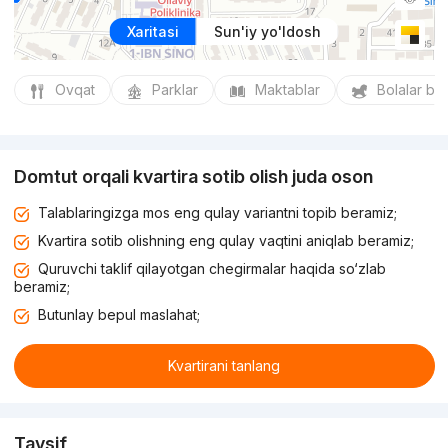
Xaritasi
Sun'iy yo'ldosh
Ovqat
Parklar
Maktablar
Bolalar bo
Domtut orqali kvartira sotib olish juda oson
Talablaringizga mos eng qulay variantni topib beramiz;
Kvartira sotib olishning eng qulay vaqtini aniqlab beramiz;
Quruvchi taklif qilayotgan chegirmalar haqida so‘zlab
beramiz;
Butunlay bepul maslahat;
Kvartirani tanlang
Tavsif