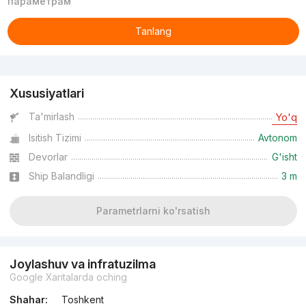
параметрам
Tanlang
Reklama
Xususiyatlari
Ta'mirlash
Yo'q
Isitish Tizimi
Avtonom
Devorlar
G'isht
Ship Balandligi
3 m
Parametrlarni ko'rsatish
Joylashuv va infratuzilma
Google Xaritalarda oching
Shahar:
Toshkent