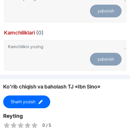
yuborish
Kamchiliklari
(0)
yuborish
Ko'rib chiqish va baholash TJ «Ibn Sino»
Sharh yozish
Reyting
0 / 5