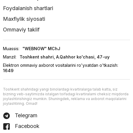
Foydalanish shartlari
Maxfiylik siyosati
Ommaviy taklif
Muassis:
"WEBNOW" MChJ
Manzil:
Toshkent shahri, A.Qahhor ko'chasi, 47-uy
Elektron ommaviy axborot vositalarini ro'yxatdan o'tkazish:
1649
Toshkent shahridagi yangi binolardagi kvartiralarga talab katta, siz
bizning veb-saytimizda istalgan toifadagi kvartiralarni cheksiz miqdorda
joylashtirishingiz mumkin. Shuningdek, reklama va axborot maqolalarini
joylashtiring. Omad!
Telegram
Facebook