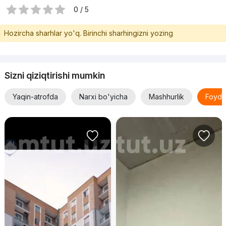
0 / 5
Hozircha sharhlar yo'q. Birinchi sharhingizni yozing
Sizni qiziqtirishi mumkin
Yaqin-atrofda
Narxi bo'yicha
Mashhurlik
Foyda