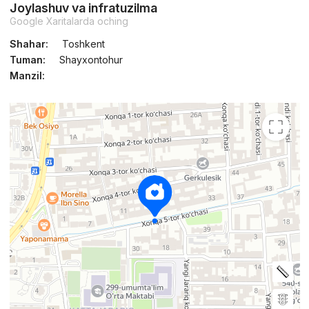
Joylashuv va infratuzilma
Google Xaritalarda oching
Shahar:
Toshkent
Tuman:
Shayxontohur
Manzil: