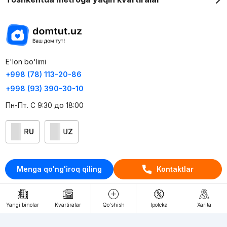
E'lon bo'limi
+998 (78) 113-20-86
+998 (93) 390-30-10
Пн-Пт. С 9:30 до 18:00
RU
UZ
Kontaktlar
Menga qo'ng'iroq qiling
Kontaktlar
loyiha haqida
Webnow © loyihasi
Yangi binolar
Kvartiralar
Qo'shish
Ipoteka
Xarita
Foydalanish shartlari