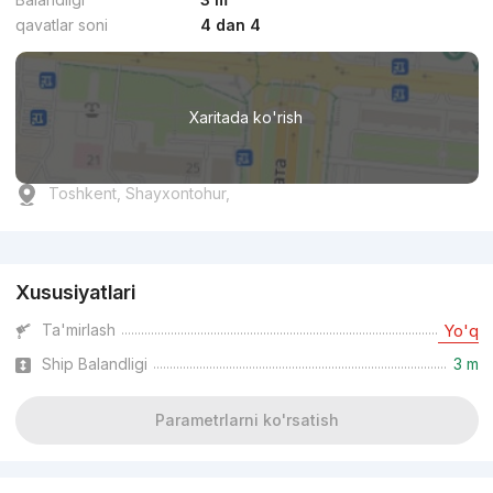
qavatlar soni
4 dan 4
Xaritada ko'rish
Toshkent, Shayxontohur,
Reklama
Xususiyatlari
Ta'mirlash
Yo'q
Ship Balandligi
3 m
Parametrlarni ko'rsatish