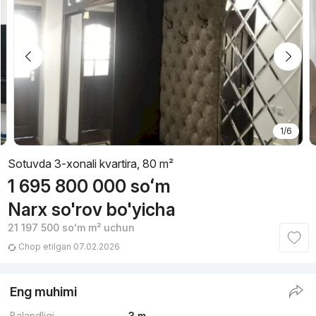
1/6
Sotuvda 3-xonali kvartira, 80 m²
1 695 800 000
soʻm
Narx so'rov bo'yicha
21 197 500
soʻm
m² uchun
Chop etilgan 07.02.2026
Eng muhimi
Balandligi
3 m