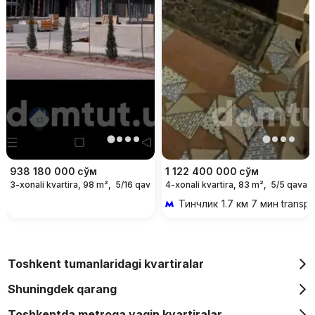
938 180 000
сўм
1 122 400 000
сўм
3-xonali kvartira, 98 m²,
5/16 qavat
4-xonali kvartira, 83 m²,
5/5 qavat
Тинчлик
1.7 км 7 мин transp
Toshkent tumanlaridagi kvartiralar
Shuningdek qarang
Toshkentda metroga yaqin kvartiralar