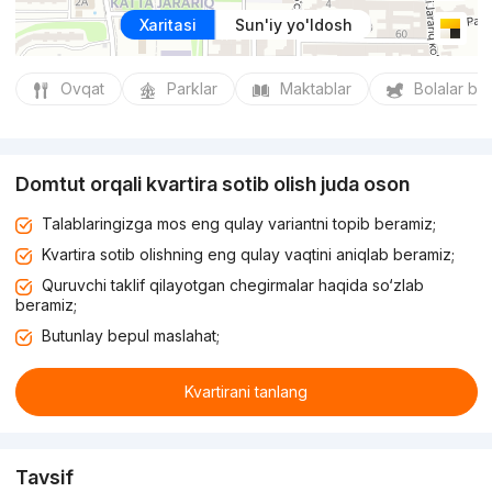
Xaritasi
Sun'iy yo'ldosh
Ovqat
Parklar
Maktablar
Bolalar bo
Domtut orqali kvartira sotib olish juda oson
Talablaringizga mos eng qulay variantni topib beramiz;
Kvartira sotib olishning eng qulay vaqtini aniqlab beramiz;
Quruvchi taklif qilayotgan chegirmalar haqida so‘zlab
beramiz;
Butunlay bepul maslahat;
Kvartirani tanlang
Tavsif