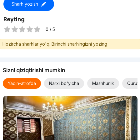
Sharh yozish
Reyting
0 / 5
Hozircha sharhlar yo'q. Birinchi sharhingizni yozing
Sizni qiziqtirishi mumkin
Yaqin-atrofda
Narxi bo'yicha
Mashhurlik
Quruv