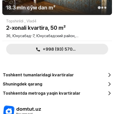
18.3 mln
сўм
dan m²
Topshirildi
,
Vlad4
2-xonali kvartira, 50 m²
36, Юнусабад-7, Юнусабадский район,…
+998 (93) 570...
Toshkent tumanlaridagi kvartiralar
Shuningdek qarang
Toshkentda metroga yaqin kvartiralar