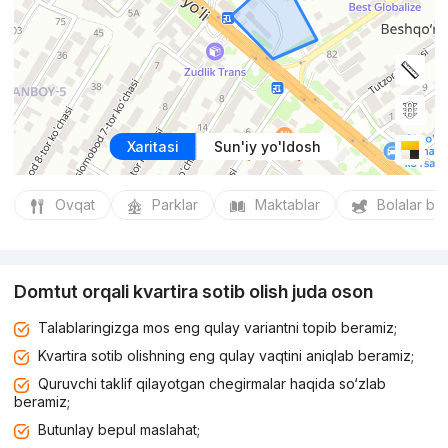
Xaritasi
Sun'iy yo'ldosh
Ovqat
Parklar
Maktablar
Bolalar bo
Domtut orqali kvartira sotib olish juda oson
Talablaringizga mos eng qulay variantni topib beramiz;
Kvartira sotib olishning eng qulay vaqtini aniqlab beramiz;
Quruvchi taklif qilayotgan chegirmalar haqida so‘zlab
beramiz;
Butunlay bepul maslahat;