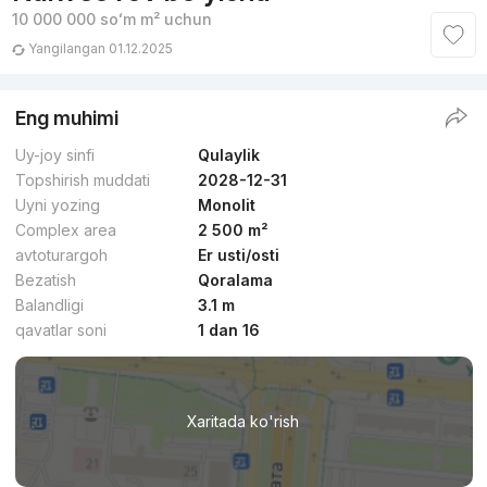
10 000 000
soʻm
m² uchun
Yangilangan 01.12.2025
Eng muhimi
Uy-joy sinfi
Qulaylik
Topshirish muddati
2028-12-31
Uyni yozing
Monolit
Complex area
2 500 m²
avtoturargoh
Er usti/osti
Bezatish
Qoralama
Balandligi
3.1 m
qavatlar soni
1 dan 16
Xaritada ko'rish