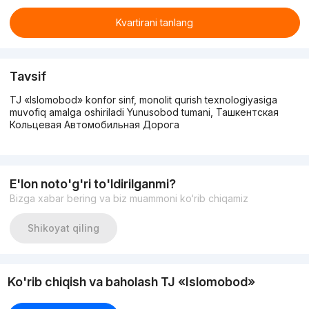
Kvartirani tanlang
Tavsif
TJ «Islomobod» konfor sinf, monolit qurish texnologiyasiga
muvofiq amalga oshiriladi Yunusobod tumani, Ташкентская
Кольцевая Автомобильная Дорога
E'lon noto'g'ri to'ldirilganmi?
Bizga xabar bering va biz muammoni ko‘rib chiqamiz
Shikoyat qiling
Ko'rib chiqish va baholash TJ «Islomobod»