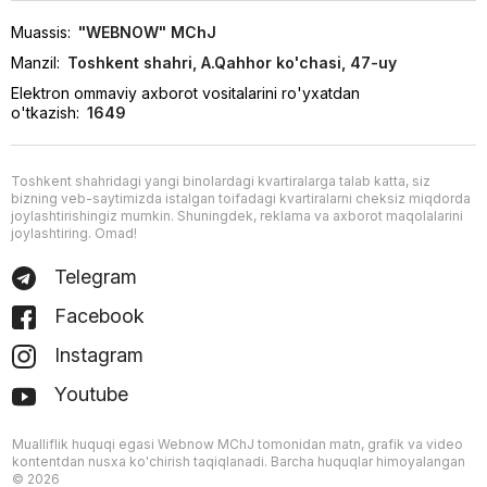
Muassis:
"WEBNOW" MChJ
Manzil:
Toshkent shahri, A.Qahhor ko'chasi, 47-uy
Elektron ommaviy axborot vositalarini ro'yxatdan
o'tkazish:
1649
Toshkent shahridagi yangi binolardagi kvartiralarga talab katta, siz
bizning veb-saytimizda istalgan toifadagi kvartiralarni cheksiz miqdorda
joylashtirishingiz mumkin. Shuningdek, reklama va axborot maqolalarini
joylashtiring. Omad!
Telegram
Facebook
Instagram
Youtube
Mualliflik huquqi egasi Webnow MChJ tomonidan matn, grafik va video
kontentdan nusxa ko'chirish taqiqlanadi. Barcha huquqlar himoyalangan
© 2026