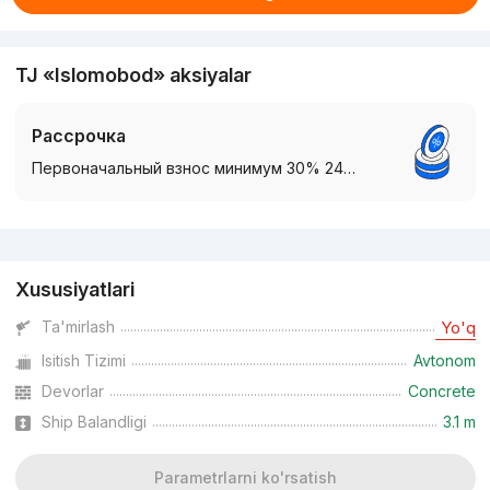
TJ «Islomobod» aksiyalar
Рассрочка
Первоначальный взнос минимум 30% 24…
Reklama
Xususiyatlari
Ta'mirlash
Yo'q
Isitish Tizimi
Avtonom
Devorlar
Concrete
Ship Balandligi
3.1 m
Parametrlarni ko'rsatish