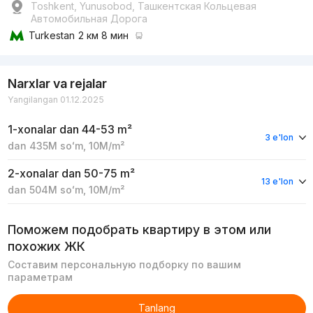
Toshkent, Yunusobod, Ташкентская Кольцевая
Автомобильная Дорога
Turkestan
2 км 8 мин
Narxlar va rejalar
Yangilangan 01.12.2025
1-xonalar
dan 44-53 m²
3 e'lon
dan
435M
soʻm
,
10M
/m²
2-xonalar
dan 50-75 m²
13 e'lon
dan
504M
soʻm
,
10M
/m²
Поможем подобрать квартиру в этом или
похожих ЖК
Составим персональную подборку по вашим
параметрам
Tanlang