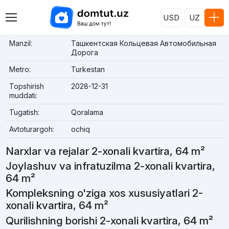
USD
UZ
Manzil:
Ташкентская Кольцевая Автомобильная
Дорога
Metro:
Turkestan
Topshirish
2028-12-31
muddati:
Tugatish:
Qoralama
Avtoturargoh:
ochiq
Narxlar va rejalar 2-xonali kvartira, 64 m²
Joylashuv va infratuzilma 2-xonali kvartira,
64 m²
Kompleksning o'ziga xos xususiyatlari 2-
xonali kvartira, 64 m²
Qurilishning borishi 2-xonali kvartira, 64 m²