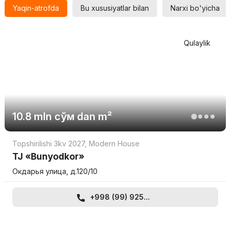
Yaqin-atrofda
Bu xususiyatlar bilan
Narxi bo'yicha
Qulaylik
10.8 mln
сўм
dan m²
Topshirilishi 3kv 2027
,
Modern House
TJ «Bunyodkor»
Окдарья улица, д.120/10
+998 (99) 925...