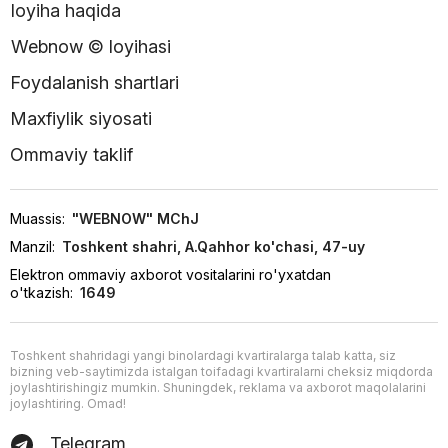
loyiha haqida
Webnow © loyihasi
Foydalanish shartlari
Maxfiylik siyosati
Ommaviy taklif
Muassis:
"WEBNOW" MChJ
Manzil:
Toshkent shahri, A.Qahhor ko'chasi, 47-uy
Elektron ommaviy axborot vositalarini ro'yxatdan
o'tkazish:
1649
Toshkent shahridagi yangi binolardagi kvartiralarga talab katta, siz
bizning veb-saytimizda istalgan toifadagi kvartiralarni cheksiz miqdorda
joylashtirishingiz mumkin. Shuningdek, reklama va axborot maqolalarini
joylashtiring. Omad!
Telegram