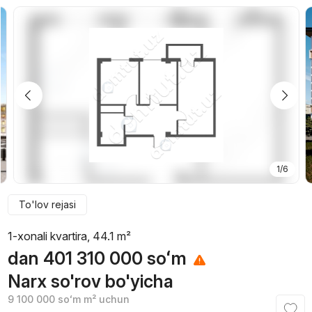
1/6
To'lov rejasi
1-xonali kvartira, 44.1 m²
dan
401 310 000
soʻm
Narx so'rov bo'yicha
9 100 000
soʻm
m² uchun