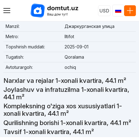
USD
Manzil:
Джаркурганская улица
Metro:
Iltifot
Topshirish muddati:
2025-09-01
Tugatish:
Qoralama
Avtoturargoh:
ochiq
Narxlar va rejalar 1-xonali kvartira, 44.1 m²
Joylashuv va infratuzilma 1-xonali kvartira,
44.1 m²
Kompleksning o'ziga xos xususiyatlari 1-
xonali kvartira, 44.1 m²
Qurilishning borishi 1-xonali kvartira, 44.1 m²
Tavsif 1-xonali kvartira, 44.1 m²