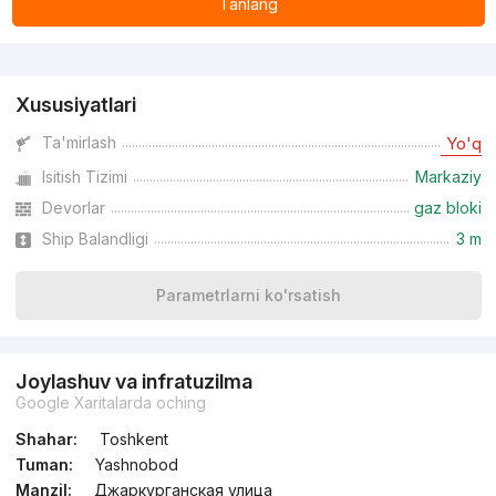
Tanlang
Reklama
Xususiyatlari
Ta'mirlash
Yo'q
Isitish Tizimi
Markaziy
Devorlar
gaz bloki
Ship Balandligi
3 m
Parametrlarni ko'rsatish
Joylashuv va infratuzilma
Google Xaritalarda oching
Shahar:
Toshkent
Tuman:
Yashnobod
Manzil:
Джаркурганская улица