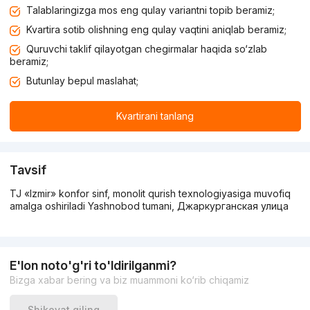
Talablaringizga mos eng qulay variantni topib beramiz;
Kvartira sotib olishning eng qulay vaqtini aniqlab beramiz;
Quruvchi taklif qilayotgan chegirmalar haqida so‘zlab
beramiz;
Butunlay bepul maslahat;
Kvartirani tanlang
Tavsif
TJ «Izmir» konfor sinf, monolit qurish texnologiyasiga muvofiq
amalga oshiriladi Yashnobod tumani, Джаркурганская улица
E'lon noto'g'ri to'ldirilganmi?
Bizga xabar bering va biz muammoni ko‘rib chiqamiz
Shikoyat qiling