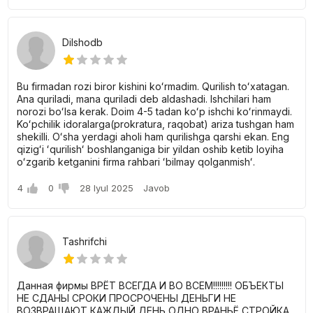
Dilshodb
Bu firmadan rozi biror kishini koʻrmadim. Qurilish toʻxatagan.
Ana quriladi, mana quriladi deb aldashadi. Ishchilari ham
norozi boʻlsa kerak. Doim 4-5 tadan koʻp ishchi koʻrinmaydi.
Koʻpchilik idoralarga(prokratura, raqobat) ariza tushgan ham
shekilli. Oʻsha yerdagi aholi ham qurilishga qarshi ekan. Eng
qizigʻi ʻqurilishʻ boshlanganiga bir yildan oshib ketib loyiha
oʻzgarib ketganini firma rahbari ʻbilmay qolganmishʻ.
4
0
28 Iyul 2025
Javob
Tashrifchi
Данная фирмы ВРЁТ ВСЕГДА И ВО ВСЕМ!!!!!!!!! ОБЪЕКТЫ
НЕ СДАНЫ СРОКИ ПРОСРОЧЕНЫ ДЕНЬГИ НЕ
ВОЗВРАЩАЮТ КАЖДЫЙ ДЕНЬ ОДНО ВРАНЬЁ СТРОЙКА