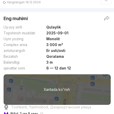
Yangilangan 16.12.2024
Eng muhimi
Uy-joy sinfi
Qulaylik
Topshirish muddati
2025-09-01
Uyni yozing
Monolit
Complex area
3 000 m²
avtoturargoh
Er usti/osti
Bezatish
Qoralama
Balandligi
3 m
qavatlar soni
6 — 12 dan 12
Xaritada ko'rish
Toshkent, Yashnobod, Джаркурганская улица
Iltifot
2 км 8 мин