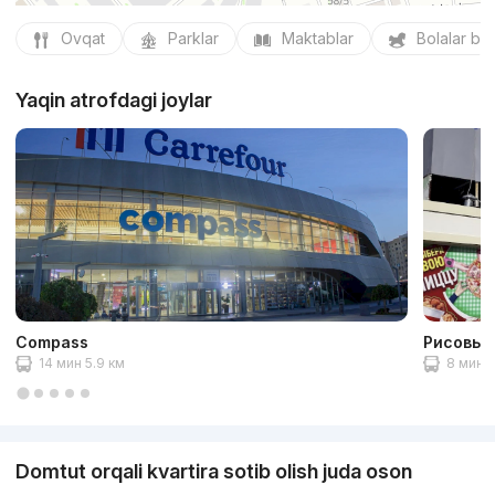
Ovqat
Parklar
Maktablar
Bolalar bo
Yaqin atrofdagi joylar
Compass
Рисовый
14 мин 5.9 км
8 мин 3
Domtut orqali kvartira sotib olish juda oson