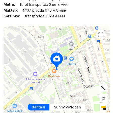
Metro:
Iltifot transportda 2 км 8 мин
Maktab:
№67 piyoda 640 м 8 мин
Korzinka:
transportda 1.0км 4 мин
Xaritasi
Sun'iy yo'ldosh