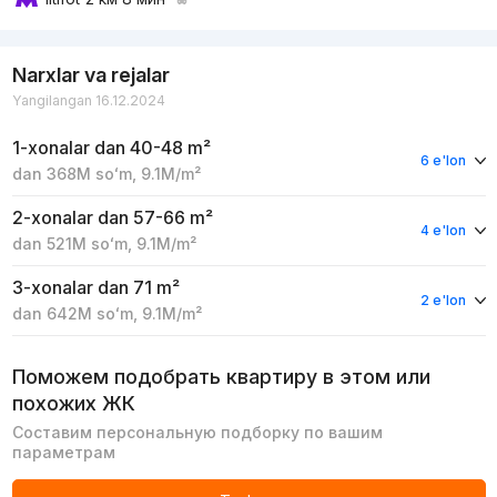
Narxlar va rejalar
Yangilangan 16.12.2024
1-xonalar
dan 40-48 m²
6 e'lon
dan
368M
soʻm
,
9.1M
/m²
2-xonalar
dan 57-66 m²
4 e'lon
dan
521M
soʻm
,
9.1M
/m²
3-xonalar
dan 71 m²
2 e'lon
dan
642M
soʻm
,
9.1M
/m²
Поможем подобрать квартиру в этом или
похожих ЖК
Составим персональную подборку по вашим
параметрам