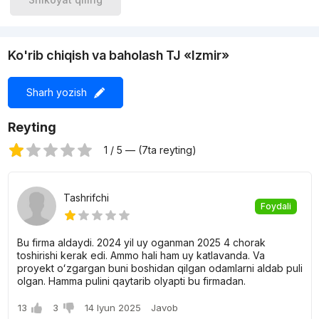
Ko'rib chiqish va baholash TJ «Izmir»
Sharh yozish
Reyting
1 / 5 — (7ta reyting)
Tashrifchi
Foydali
Bu firma aldaydi. 2024 yil uy oganman 2025 4 chorak
toshirishi kerak edi. Ammo hali ham uy katlavanda. Va
proyekt oʻzgargan buni boshidan qilgan odamlarni aldab puli
olgan. Hamma pulini qaytarib olyapti bu firmadan.
13
3
14 Iyun 2025
Javob