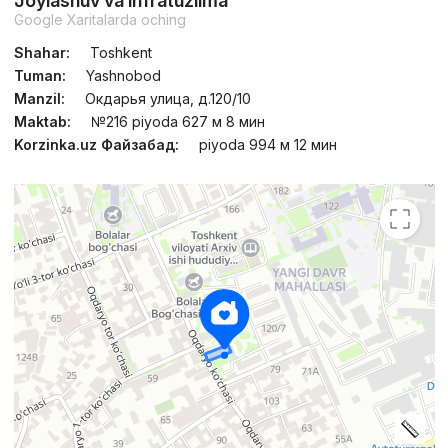
Joylashuv va infratuzilma
Google Xaritalarda oching
Shahar:
Toshkent
Tuman:
Yashnobod
Manzil:
Окдарья улица, д.120/10
Maktab:
№216 piyoda 627 м 8 мин
Korzinka.uz Файзабад:
piyoda 994 м 12 мин