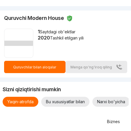
Quruvchi Modern House
1
Saytdagi ob'ektlar
2020
Tashkil etilgan yili
Quruvchilar bilan aloqalar
Menga qo'ng'iroq qiling
Sizni qiziqtirishi mumkin
Yaqin-atrofda
Bu xususiyatlar bilan
Narxi bo'yicha
Biznes