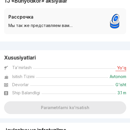
TJ «Bunyodkor» aksiyalar
Рассрочка
Мы так же представляем вам…
Reklama
Xususiyatlari
Ta'mirlash
Yo'q
Isitish Tizimi
Avtonom
Devorlar
G'isht
Ship Balandligi
3.1 m
Parametrlarni ko'rsatish