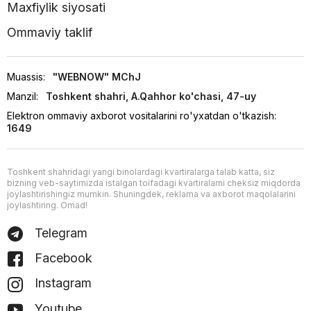
Maxfiylik siyosati
Ommaviy taklif
Muassis:
"WEBNOW" MChJ
Manzil:
Toshkent shahri, A.Qahhor ko'chasi, 47-uy
Elektron ommaviy axborot vositalarini ro'yxatdan o'tkazish:
1649
Toshkent shahridagi yangi binolardagi kvartiralarga talab katta, siz
bizning veb-saytimizda istalgan toifadagi kvartiralarni cheksiz miqdorda
joylashtirishingiz mumkin. Shuningdek, reklama va axborot maqolalarini
joylashtiring. Omad!
Telegram
Facebook
Instagram
Youtube