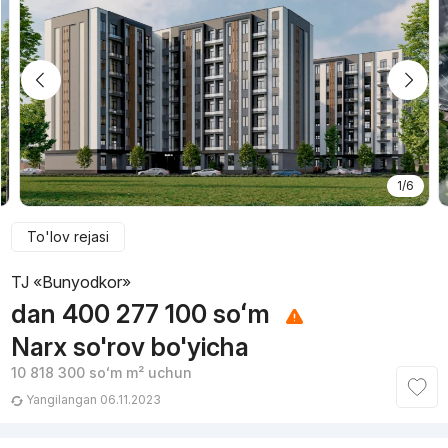
1/6
To'lov rejasi
TJ «Bunyodkor»
dan
400 277 100
soʻm
Narx so'rov bo'yicha
10 818 300
soʻm
m² uchun
Yangilangan 06.11.2023