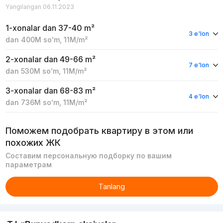
Yangilangan 06.11.2023
1-xonalar
dan 37-40 m²
3 e'lon
dan
400M
soʻm
,
11M
/m²
2-xonalar
dan 49-66 m²
7 e'lon
dan
530M
soʻm
,
11M
/m²
3-xonalar
dan 68-83 m²
4 e'lon
dan
736M
soʻm
,
11M
/m²
Поможем подобрать квартиру в этом или
похожих ЖК
Составим персональную подборку по вашим
параметрам
Tanlang