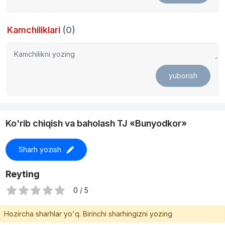
Har bir blokda zamonaviy lift mavjud
Kamchiliklari
(0)
Qulay joylashuv
Supermarket va klinika piyoda masofada
yuborish
Bolalar maydonchasi
Loyihani yakunlash sanasi: 2024-yil 4-chorak
Ko'rib chiqish va baholash TJ «Bunyodkor»
Kvartirani dastlabki to‘lovsiz sotib olish mumkin
Sharh yozish
Reyting
0 / 5
Hozircha sharhlar yo'q. Birinchi sharhingizni yozing