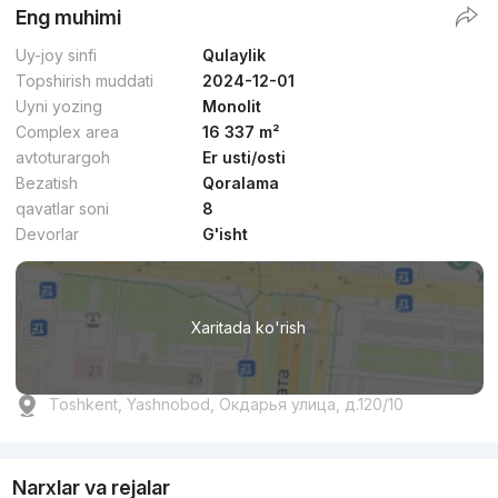
Eng muhimi
Uy-joy sinfi
Qulaylik
Topshirish muddati
2024-12-01
Uyni yozing
Monolit
Complex area
16 337 m²
avtoturargoh
Er usti/osti
Bezatish
Qoralama
qavatlar soni
8
Devorlar
G'isht
Xaritada ko'rish
Toshkent, Yashnobod, Окдарья улица, д.120/10
Narxlar va rejalar