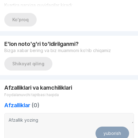
Kvartira narxiga quyidagilar kiradi:
Kirish temir eshik
Ko'proq
Oynali oynalar • Hisoblagichlar: suv, yorug'lik va gaz
E'lon noto'g'ri to'ldirilganmi?
Issiq suv va isitish uchun ikki pallali qozon
Bizga xabar bering va biz muammoni ko‘rib chiqamiz
Bino turi:
Shikoyat qiling
Rama-monolitik skelet
Gaz silikat bloki
Afzalliklari va kamchiliklari
Foydalanuvchi tajribasi haqida
Havo blokirovkalari
Afzalliklar
(0)
Kvartiralar ta'mirsiz quti holatida sotiladi
Shift balandligi 3,1 m
yuborish
Infratuzilma: