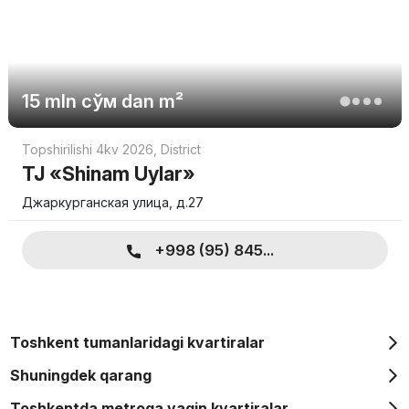
15 mln
сўм
dan m²
Topshirilishi 4kv 2026
,
District
TJ «Shinam Uylar»
Джаркурганская улица, д.27
+998 (95) 845...
Toshkent tumanlaridagi kvartiralar
Shuningdek qarang
Toshkentda metroga yaqin kvartiralar