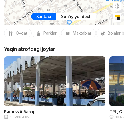
Xaritasi
Sun'iy yo'ldosh
Ovqat
Parklar
Maktablar
Bolalar bo
Yaqin atrofdagi joylar
Рисовый базар
ТРЦ Com
10 мин 4 км
10 мин 