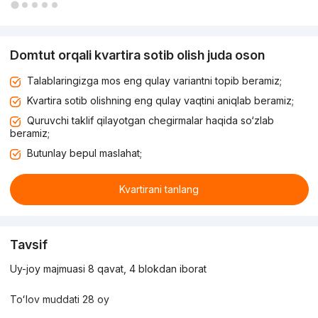
Domtut orqali kvartira sotib olish juda oson
Talablaringizga mos eng qulay variantni topib beramiz;
Kvartira sotib olishning eng qulay vaqtini aniqlab beramiz;
Quruvchi taklif qilayotgan chegirmalar haqida so‘zlab
beramiz;
Butunlay bepul maslahat;
Kvartirani tanlang
Tavsif
Uy-joy majmuasi 8 qavat, 4 blokdan iborat
Toʻlov muddati 28 oy