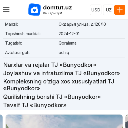
USD
UZ
Manzil:
Окдарья улица, д.120/10
Topshirish muddati:
2024-12-01
Tugatish:
Qoralama
Avtoturargoh:
ochiq
Narxlar va rejalar TJ «Bunyodkor»
Joylashuv va infratuzilma TJ «Bunyodkor»
Kompleksning o'ziga xos xususiyatlari TJ
«Bunyodkor»
Qurilishning borishi TJ «Bunyodkor»
Tavsif TJ «Bunyodkor»