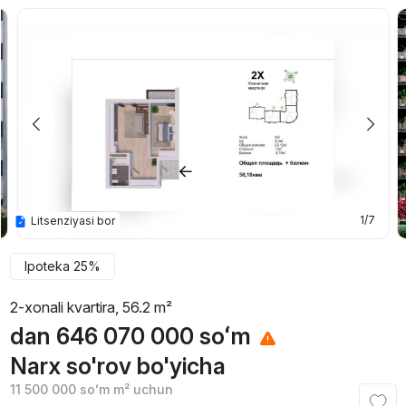
1/7
Litsenziyasi bor
Ipoteka 25%
2-xonali kvartira, 56.2 m²
dan
646 070 000
soʻm
Narx so'rov bo'yicha
11 500 000
soʻm
m² uchun