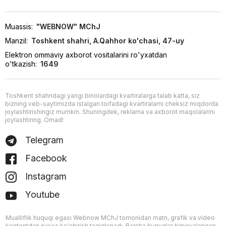
Muassis:
"WEBNOW" MChJ
Manzil:
Toshkent shahri, A.Qahhor ko'chasi, 47-uy
Elektron ommaviy axborot vositalarini ro'yxatdan
o'tkazish:
1649
Toshkent shahridagi yangi binolardagi kvartiralarga talab katta, siz
bizning veb-saytimizda istalgan toifadagi kvartiralarni cheksiz miqdorda
joylashtirishingiz mumkin. Shuningdek, reklama va axborot maqolalarini
joylashtiring. Omad!
Telegram
Facebook
Instagram
Youtube
Mualliflik huquqi egasi Webnow MChJ tomonidan matn, grafik va video
kontentdan nusxa ko'chirish taqiqlanadi. Barcha huquqlar himoyalangan