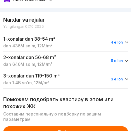
Narxlar va rejalar
Yangilangan 07.10.2025
1-xonalar
dan 38-54 m²
4 e'lon
dan
436M
soʻm
,
12M
/m²
2-xonalar
dan 56-68 m²
5 e'lon
dan
646M
soʻm
,
12M
/m²
3-xonalar
dan 119-150 m²
3 e'lon
dan
1.4B
soʻm
,
12M
/m²
Поможем подобрать квартиру в этом или
похожих ЖК
Составим персональную подборку по вашим
параметрам