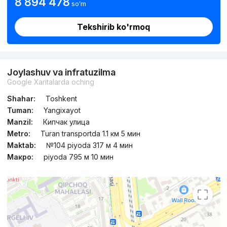
8 894 478
soʻm
Tekshirib ko'rmoq
Joylashuv va infratuzilma
Google Xaritalarda oching
Shahar:
Toshkent
Tuman:
Yangixayot
Manzil:
Кипчак улица
Metro:
Turan transportda 1.1 км 5 мин
Maktab:
№104 piyoda 317 м 4 мин
Макро:
piyoda 795 м 10 мин