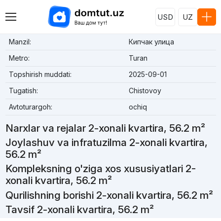
USD
UZ
Manzil:
Кипчак улица
Metro:
Turan
Topshirish muddati:
2025-09-01
Tugatish:
Chistovoy
Avtoturargoh:
ochiq
Narxlar va rejalar 2-xonali kvartira, 56.2 m²
Joylashuv va infratuzilma 2-xonali kvartira,
56.2 m²
Kompleksning o'ziga xos xususiyatlari 2-
xonali kvartira, 56.2 m²
Qurilishning borishi 2-xonali kvartira, 56.2 m²
Tavsif 2-xonali kvartira, 56.2 m²