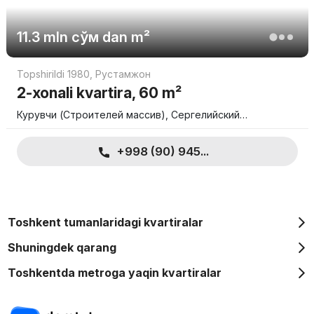
so'mdan boshlanadi.
4-kompant 173 dan 184 kvadrat metrgacha va qiymati 1 554 300
11.3 mln
сўм
dan m²
000 so'mgacha.
Topshirildi 1980
,
Рустамжон
Siz 24 oygacha bo'lib-bo'lib uy sotib olishingiz mumkin. Batafsil
ma'lumot uchun, iltimos, ishlab chiqaruvchiga murojaat qiling.
2-xonali kvartira, 60 m²
Курувчи (Строителей массив), Сергелийский…
+998 (90) 945...
Toshkent tumanlaridagi kvartiralar
Shuningdek qarang
Toshkentda metroga yaqin kvartiralar