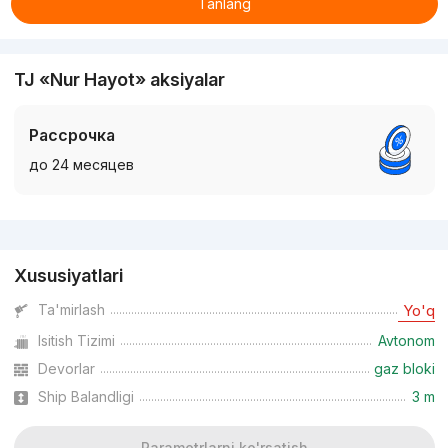
Tanlang
TJ «Nur Hayot» aksiyalar
Рассрочка
до 24 месяцев
Reklama
Xususiyatlari
Ta'mirlash
Yo'q
Isitish Tizimi
Avtonom
Devorlar
gaz bloki
Ship Balandligi
3 m
Parametrlarni ko'rsatish