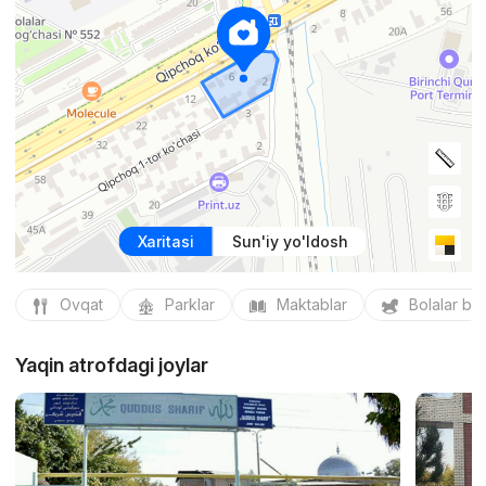
Xaritasi
Sun'iy yo'ldosh
Ovqat
Parklar
Maktablar
Bolalar bo
Yaqin atrofdagi joylar