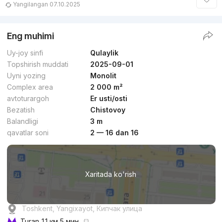
Yangilangan 07.10.2025
Eng muhimi
Uy-joy sinfi
Qulaylik
Topshirish muddati
2025-09-01
Uyni yozing
Monolit
Complex area
2 000 m²
avtoturargoh
Er usti/osti
Bezatish
Chistovoy
Balandligi
3 m
qavatlar soni
2 — 16 dan 16
Xaritada ko'rish
Toshkent, Yangixayot, Кипчак улица
Turan
1.1 км 5 мин