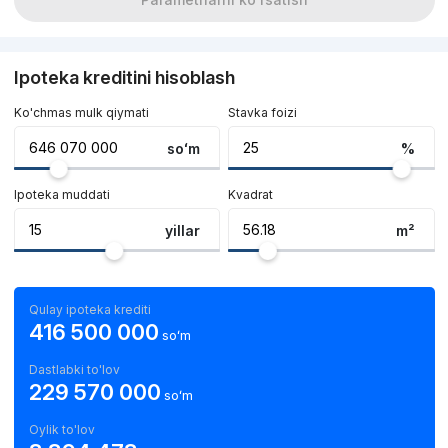
Ipoteka kreditini hisoblash
Ko'chmas mulk qiymati
Stavka foizi
soʻm
%
Ipoteka muddati
Kvadrat
yillar
m²
Qulay ipoteka krediti
416 500 000
soʻm
Dastlabki to'lov
229 570 000
soʻm
Oylik to'lov