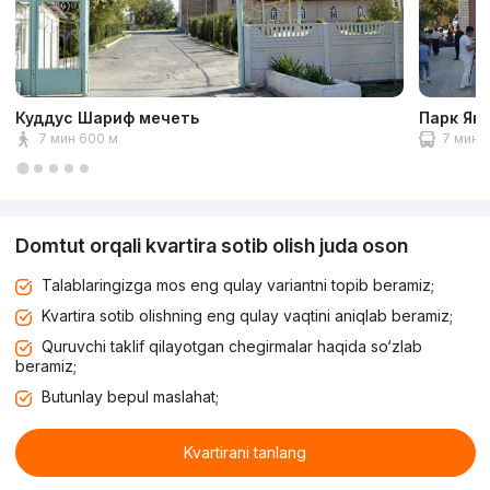
Куддус Шариф мечеть
Парк Ян
7 мин 600 м
7 мин 2
Domtut orqali kvartira sotib olish juda oson
Talablaringizga mos eng qulay variantni topib beramiz;
Kvartira sotib olishning eng qulay vaqtini aniqlab beramiz;
Quruvchi taklif qilayotgan chegirmalar haqida so‘zlab
beramiz;
Butunlay bepul maslahat;
Kvartirani tanlang