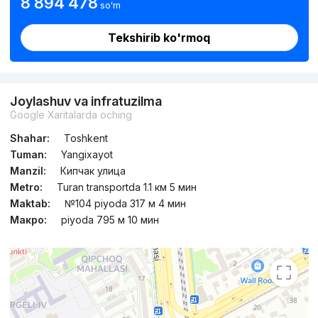
8 894 478
soʻm
Tekshirib ko'rmoq
Joylashuv va infratuzilma
Google Xaritalarda oching
Shahar:
Toshkent
Tuman:
Yangixayot
Manzil:
Кипчак улица
Metro:
Turan transportda 1.1 км 5 мин
Maktab:
№104 piyoda 317 м 4 мин
Макро:
piyoda 795 м 10 мин