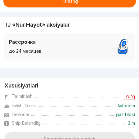
Tanlang
TJ «Nur Hayot» aksiyalar
Рассрочка
до 24 месяцев
Reklama
Xususiyatlari
Ta'mirlash
Yo'q
Isitish Tizimi
Avtonom
Devorlar
gaz bloki
Ship Balandligi
3 m
Parametrlarni ko'rsatish