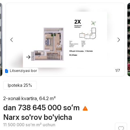
1/7
Litsenziyasi bor
Ipoteka 25%
2-xonali kvartira, 64.2 m²
dan
738 645 000
soʻm
Narx so'rov bo'yicha
11 500 000
soʻm
m² uchun