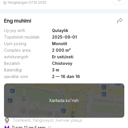
Yangilangan 07.10.2025
Eng muhimi
Uy-joy sinfi
Qulaylik
Topshirish muddati
2025-09-01
Uyni yozing
Monolit
Complex area
2 000 m²
avtoturargoh
Er usti/osti
Bezatish
Chistovoy
Balandligi
3 m
qavatlar soni
2 — 16 dan 16
Xaritada ko'rish
Toshkent, Yangixayot, Кипчак улица
Turan
1.1 км 5 мин