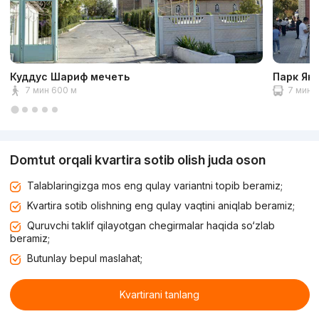
Куддус Шариф мечеть
Парк Ян
7 мин 600 м
7 мин 2
Domtut orqali kvartira sotib olish juda oson
Talablaringizga mos eng qulay variantni topib beramiz;
Kvartira sotib olishning eng qulay vaqtini aniqlab beramiz;
Quruvchi taklif qilayotgan chegirmalar haqida so‘zlab
beramiz;
Butunlay bepul maslahat;
Kvartirani tanlang