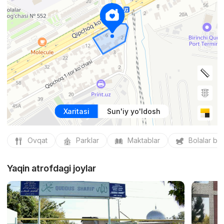
Xaritasi
Sun'iy yo'ldosh
Ovqat
Parklar
Maktablar
Bolalar bo
Yaqin atrofdagi joylar