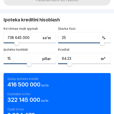
Ipoteka kreditini hisoblash
Ko'chmas mulk qiymati
Stavka foizi
soʻm
%
Ipoteka muddati
Kvadrat
yillar
m²
Qulay ipoteka krediti
416 500 000
soʻm
Dastlabki to'lov
322 145 000
soʻm
Oylik to'lov