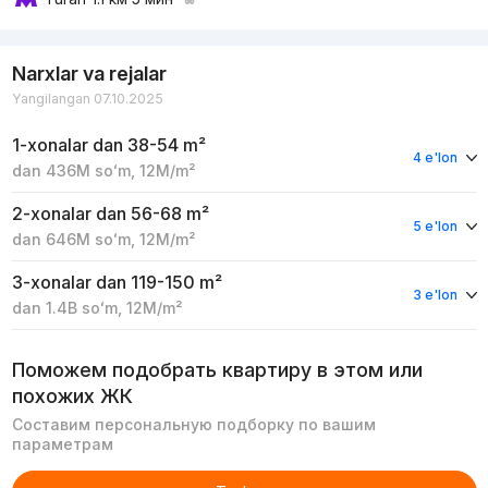
Narxlar va rejalar
Yangilangan 07.10.2025
1-xonalar
dan 38-54 m²
4 e'lon
dan
436M
soʻm
,
12M
/m²
2-xonalar
dan 56-68 m²
5 e'lon
dan
646M
soʻm
,
12M
/m²
3-xonalar
dan 119-150 m²
3 e'lon
dan
1.4B
soʻm
,
12M
/m²
Поможем подобрать квартиру в этом или
похожих ЖК
Составим персональную подборку по вашим
параметрам