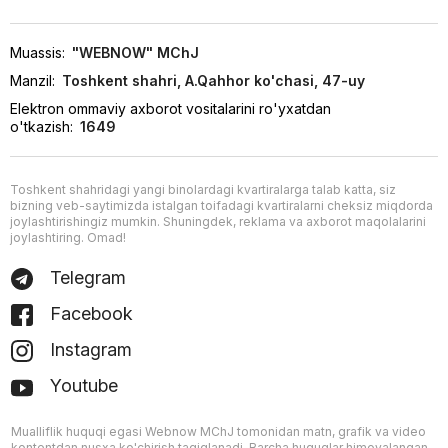
Muassis:
"WEBNOW" MChJ
Manzil:
Toshkent shahri, A.Qahhor ko'chasi, 47-uy
Elektron ommaviy axborot vositalarini ro'yxatdan
o'tkazish:
1649
Toshkent shahridagi yangi binolardagi kvartiralarga talab katta, siz
bizning veb-saytimizda istalgan toifadagi kvartiralarni cheksiz miqdorda
joylashtirishingiz mumkin. Shuningdek, reklama va axborot maqolalarini
joylashtiring. Omad!
Telegram
Facebook
Instagram
Youtube
Mualliflik huquqi egasi Webnow MChJ tomonidan matn, grafik va video
kontentdan nusxa ko'chirish taqiqlanadi. Barcha huquqlar himoyalangan