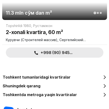
so'mdan boshlanadi.
4-kompant 173 dan 184 kvadrat metrgacha va qiymati 1 554 300
11.3 mln
сўм
dan m²
000 so'mgacha.
Topshirildi 1980
,
Рустамжон
Siz 24 oygacha bo'lib-bo'lib uy sotib olishingiz mumkin. Batafsil
ma'lumot uchun, iltimos, ishlab chiqaruvchiga murojaat qiling.
2-xonali kvartira, 60 m²
Курувчи (Строителей массив), Сергелийский…
+998 (90) 945...
Toshkent tumanlaridagi kvartiralar
Shuningdek qarang
Toshkentda metroga yaqin kvartiralar