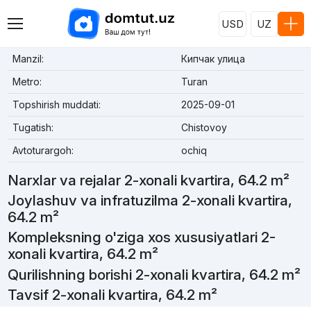
USD
UZ
Manzil:
Кипчак улица
Metro:
Turan
Topshirish muddati:
2025-09-01
Tugatish:
Chistovoy
Avtoturargoh:
ochiq
Narxlar va rejalar 2-xonali kvartira, 64.2 m²
Joylashuv va infratuzilma 2-xonali kvartira,
64.2 m²
Kompleksning o'ziga xos xususiyatlari 2-
xonali kvartira, 64.2 m²
Qurilishning borishi 2-xonali kvartira, 64.2 m²
Tavsif 2-xonali kvartira, 64.2 m²