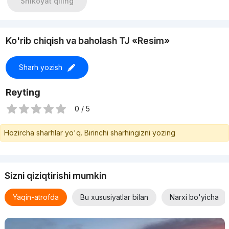
Shikoyat qiling
Ko'rib chiqish va baholash TJ «Resim»
Sharh yozish
Reyting
0 / 5
Hozircha sharhlar yo'q. Birinchi sharhingizni yozing
Sizni qiziqtirishi mumkin
Yaqin-atrofda
Bu xususiyatlar bilan
Narxi bo'yicha