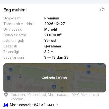
Eng muhimi
Uy-joy sinfi
Premium
Topshirish muddati
2026-12-27
Uyni yozing
Monolit
Complex area
21 000 m²
avtoturargoh
Yer osti
Bezatish
Qoralama
Balandligi
3.2 m
qavatlar soni
3 — 18 dan 23
Xaritada ko'rish
Toshkent, Yashnobod, Mashinasozlar MFY, Maxtumquli
ko'chasi,
Mashinasozlar
841 м 11 мин