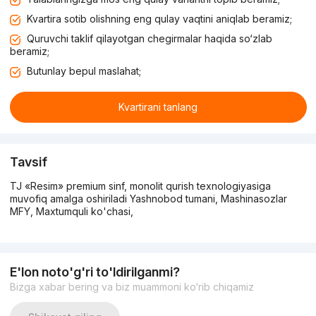
Kvartira sotib olishning eng qulay vaqtini aniqlab beramiz;
Quruvchi taklif qilayotgan chegirmalar haqida so‘zlab
beramiz;
Butunlay bepul maslahat;
Kvartirani tanlang
Tavsif
TJ «Resim» premium sinf, monolit qurish texnologiyasiga
muvofiq amalga oshiriladi Yashnobod tumani, Mashinasozlar
MFY, Maxtumquli ko'chasi,
E'lon noto'g'ri to'ldirilganmi?
Bizga xabar bering va biz muammoni ko‘rib chiqamiz