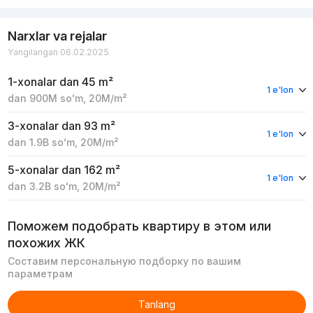
Narxlar va rejalar
Yangilangan 06.02.2025
1-xonalar
dan 45 m²
1 e'lon
dan
900M
soʻm
,
20M
/m²
3-xonalar
dan 93 m²
1 e'lon
dan
1.9B
soʻm
,
20M
/m²
5-xonalar
dan 162 m²
1 e'lon
dan
3.2B
soʻm
,
20M
/m²
Поможем подобрать квартиру в этом или
похожих ЖК
Составим персональную подборку по вашим
параметрам
Tanlang