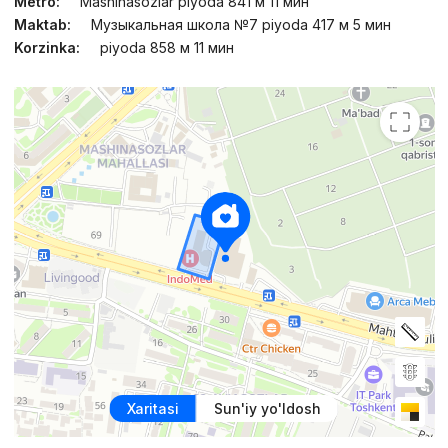
Metro:
Mashinasozlar piyoda 841 м 11 мин
Maktab:
Музыкальная школа №7 piyoda 417 м 5 мин
Korzinka:
piyoda 858 м 11 мин
Xaritasi
Sun'iy yo'ldosh