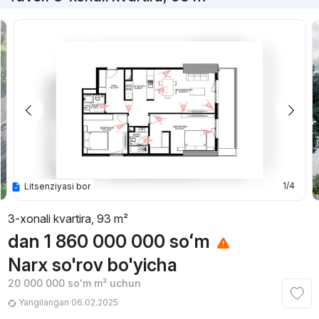
1/4
Litsenziyasi bor
3-xonali kvartira, 93 m²
dan
1 860 000 000
soʻm
Narx so'rov bo'yicha
20 000 000
soʻm
m² uchun
Yangilangan 06.02.2025