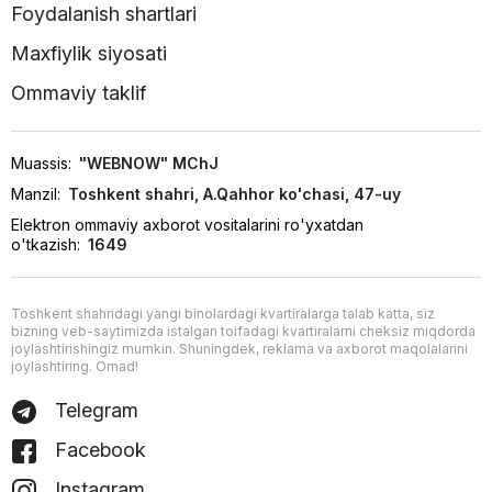
Foydalanish shartlari
Maxfiylik siyosati
Ommaviy taklif
Muassis:
"WEBNOW" MChJ
Manzil:
Toshkent shahri, A.Qahhor ko'chasi, 47-uy
Elektron ommaviy axborot vositalarini ro'yxatdan
o'tkazish:
1649
Toshkent shahridagi yangi binolardagi kvartiralarga talab katta, siz
bizning veb-saytimizda istalgan toifadagi kvartiralarni cheksiz miqdorda
joylashtirishingiz mumkin. Shuningdek, reklama va axborot maqolalarini
joylashtiring. Omad!
Telegram
Facebook
Instagram