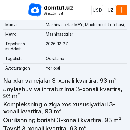
USD
UZ
Manzil:
Mashinasozlar MFY, Maxtumquli ko'chasi,
Metro:
Mashinasozlar
Topshirish
2026-12-27
muddati:
Tugatish:
Qoralama
Avtoturargoh:
Yer osti
Narxlar va rejalar 3-xonali kvartira, 93 m²
Joylashuv va infratuzilma 3-xonali kvartira,
93 m²
Kompleksning o'ziga xos xususiyatlari 3-
xonali kvartira, 93 m²
Qurilishning borishi 3-xonali kvartira, 93 m²
Tavsif 3-xonali kvartira, 93 m²