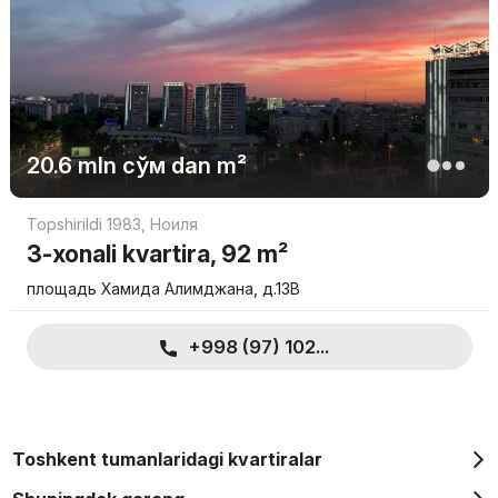
20.6 mln
сўм
dan m²
Topshirildi 1983
,
Ноиля
3-xonali kvartira, 92 m²
площадь Хамида Алимджана, д.13B
+998 (97) 102...
Toshkent tumanlaridagi kvartiralar