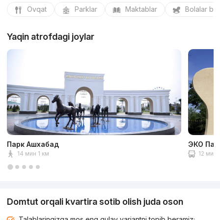
Ovqat
Parklar
Maktablar
Bolalar bo
Yaqin atrofdagi joylar
Парк Ашхабад
ЭКО Пар
14 мин 1 км
12 мин 
Domtut orqali kvartira sotib olish juda oson
Talablaringizga mos eng qulay variantni topib beramiz;