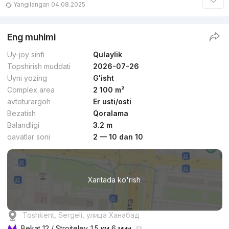
Yangilangan 04.08.2025
Eng muhimi
Uy-joy sinfi
Qulaylik
Topshirish muddati
2026-07-26
Uyni yozing
G'isht
Complex area
2 100 m²
avtoturargoh
Er usti/osti
Bezatish
Qoralama
Balandligi
3.2 m
qavatlar soni
2 — 10 dan 10
Xaritada ko'rish
Toshkent, Sergeli, улица Ханабад
Bekat 12 / Stroiteley
1.5 км 6 мин