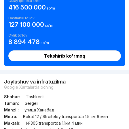
Qulay ipoteka krediti
416 500 000
soʻm
Dastlabki to'lov
127 100 000
soʻm
Oylik to'lov
8 894 478
soʻm
Tekshirib ko'rmoq
Joylashuv va infratuzilma
Google Xaritalarda oching
Shahar:
Toshkent
Tuman:
Sergeli
Manzil:
улица Ханабад
Metro:
Bekat 12 / Stroiteley transportda 1.5 км 6 мин
Maktab:
№305 transportda 1.1км 4 мин