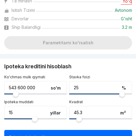
Ta'mirlash
Yo'q
Isitish Tizimi
Avtonom
Devorlar
G'isht
Ship Balandligi
3.2 m
Parametrlarni ko'rsatish
Ipoteka kreditini hisoblash
Ko'chmas mulk qiymati
Stavka foizi
soʻm
%
Ipoteka muddati
Kvadrat
yillar
m²