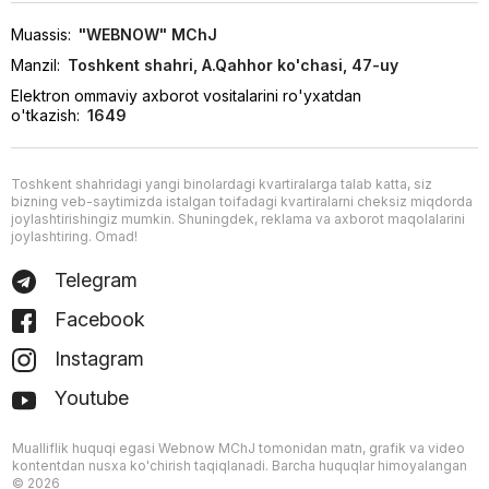
Muassis:
"WEBNOW" MChJ
Manzil:
Toshkent shahri, A.Qahhor ko'chasi, 47-uy
Elektron ommaviy axborot vositalarini ro'yxatdan
o'tkazish:
1649
Toshkent shahridagi yangi binolardagi kvartiralarga talab katta, siz
bizning veb-saytimizda istalgan toifadagi kvartiralarni cheksiz miqdorda
joylashtirishingiz mumkin. Shuningdek, reklama va axborot maqolalarini
joylashtiring. Omad!
Telegram
Facebook
Instagram
Youtube
Mualliflik huquqi egasi Webnow MChJ tomonidan matn, grafik va video
kontentdan nusxa ko'chirish taqiqlanadi. Barcha huquqlar himoyalangan
© 2026