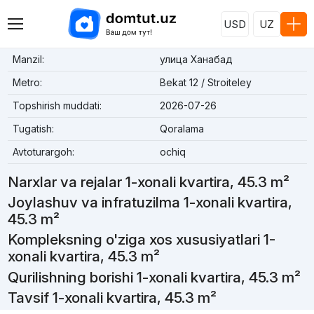
USD
UZ
Manzil:
улица Ханабад
Metro:
Bekat 12 / Stroiteley
Topshirish muddati:
2026-07-26
Tugatish:
Qoralama
Avtoturargoh:
ochiq
Narxlar va rejalar 1-xonali kvartira, 45.3 m²
Joylashuv va infratuzilma 1-xonali kvartira,
45.3 m²
Kompleksning o'ziga xos xususiyatlari 1-
xonali kvartira, 45.3 m²
Qurilishning borishi 1-xonali kvartira, 45.3 m²
Tavsif 1-xonali kvartira, 45.3 m²