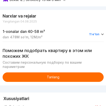
Narxlar va rejalar
Yangilangan 04.08.2025
1-xonalar
dan 40-58 m²
11 e'lon
dan
478M
soʻm
,
12M
/m²
Поможем подобрать квартиру в этом или
похожих ЖК
Составим персональную подборку по вашим
параметрам
Tanlang
Reklama
Xususiyatlari