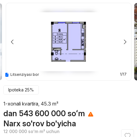
1/17
Litsenziyasi bor
Ipoteka 25%
1-xonali kvartira, 45.3 m²
dan
543 600 000
soʻm
Narx so'rov bo'yicha
12 000 000
soʻm
m² uchun