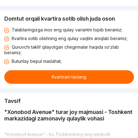
Domtut orqali kvartira sotib olish juda oson
Talablaringizga mos eng qulay variantni topib beramiz;
Kvartira sotib olishning eng qulay vaqtini aniqlab beramiz;
Quruvchi taklif qilayotgan chegirmalar haqida so‘zlab
beramiz;
Butunlay bepul maslahat;
Kvartirani tanlang
Tavsif
"Xonobod Avenue" turar joy majmuasi - Toshkent
markazidagi zamonaviy qulaylik vohasi
"Xonobod Avenue" - bu Toshkentning eng istiqbolli