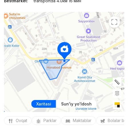
Bestmarket:
transportda 4.0км 16 мин
Xaritasi
Sun'iy yo'ldosh
Ovqat
Parklar
Maktablar
Bolalar bo