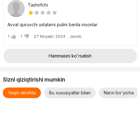
Monolit-karkas texnologiyasi - mustahkamlik, saqlanish va
Tashrifchi
ishonchlilik.
Xomaki pardozlash - dizayn yechimini tanlash erkinligi.
Ochiq avtoturargoh - aholi avtomobillari uchun qulay joylashuv.
Yopiq hudud - yuqori darajadagi xavfsizlik va qulaylik.
Avval quruvchi ustalarni pulini berila insonlar
1
1
27 Noyabr 2024
Javob
Hammasini ko'rsatish
Sizni qiziqtirishi mumkin
Yaqin-atrofda
Bu xususiyatlar bilan
Narxi bo'yicha