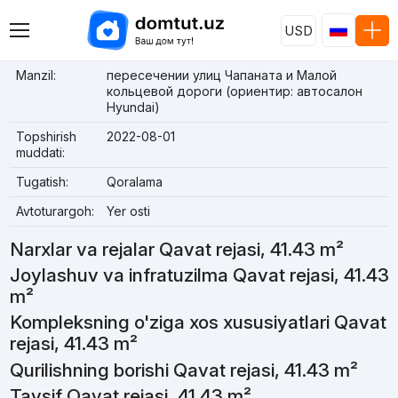
USD
Manzil:
пересечении улиц Чапаната и Малой
кольцевой дороги (ориентир: автосалон
Hyundai)
Topshirish
2022-08-01
muddati:
Tugatish:
Qoralama
Avtoturargoh:
Yer osti
Narxlar va rejalar Qavat rejasi, 41.43 m²
Joylashuv va infratuzilma Qavat rejasi, 41.43
m²
Kompleksning o'ziga xos xususiyatlari Qavat
rejasi, 41.43 m²
Qurilishning borishi Qavat rejasi, 41.43 m²
Tavsif Qavat rejasi, 41.43 m²