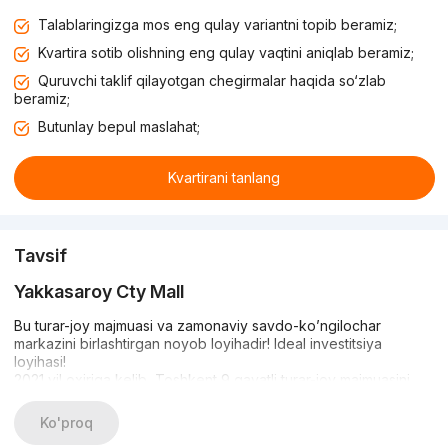
Talablaringizga mos eng qulay variantni topib beramiz;
Kvartira sotib olishning eng qulay vaqtini aniqlab beramiz;
Quruvchi taklif qilayotgan chegirmalar haqida so‘zlab
beramiz;
Butunlay bepul maslahat;
Kvartirani tanlang
Tavsif
Yakkasaroy Cty Mall
Bu turar-joy majmuasi va zamonaviy savdo-ko’ngilochar
markazini birlashtirgan noyob loyihadir! Ideal investitsiya
loyihasi!
2021 yil oxiriga kelib, Toshkent 9 qavatli turar-joy majmuasini
kashf etadi, uning mamlakatda o’xshashlari yo’q!
7 kirish joyi, 300 dan ortiq kvartira, ulkan zallar, juda qulay joy,
Ko'proq
favvora va o’yin maydonchalari bo’lgan ichki yashil