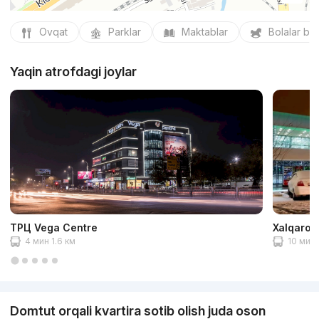
Ovqat
Parklar
Maktablar
Bolalar bo
Yaqin atrofdagi joylar
ТРЦ Vega Centre
Xalqaro a
4 мин 1.6 км
10 мин 
Domtut orqali kvartira sotib olish juda oson