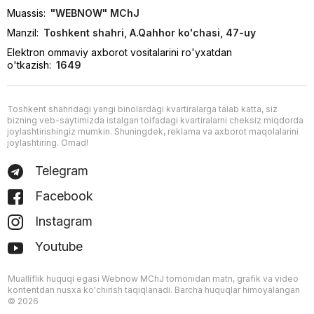
Muassis:
"WEBNOW" MChJ
Manzil:
Toshkent shahri, A.Qahhor ko'chasi, 47-uy
Elektron ommaviy axborot vositalarini ro'yxatdan
o'tkazish:
1649
Toshkent shahridagi yangi binolardagi kvartiralarga talab katta, siz
bizning veb-saytimizda istalgan toifadagi kvartiralarni cheksiz miqdorda
joylashtirishingiz mumkin. Shuningdek, reklama va axborot maqolalarini
joylashtiring. Omad!
Telegram
Facebook
Instagram
Youtube
Mualliflik huquqi egasi Webnow MChJ tomonidan matn, grafik va video
kontentdan nusxa ko'chirish taqiqlanadi. Barcha huquqlar himoyalangan
© 2026