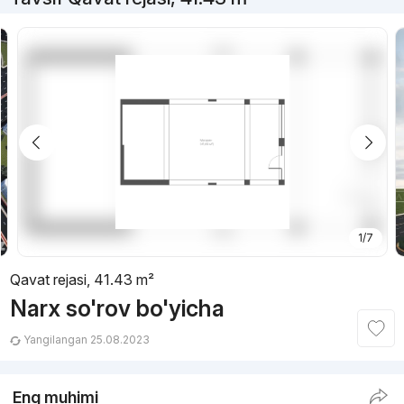
1/7
Qavat rejasi, 41.43 m²
Narx so'rov bo'yicha
Yangilangan 25.08.2023
Eng muhimi