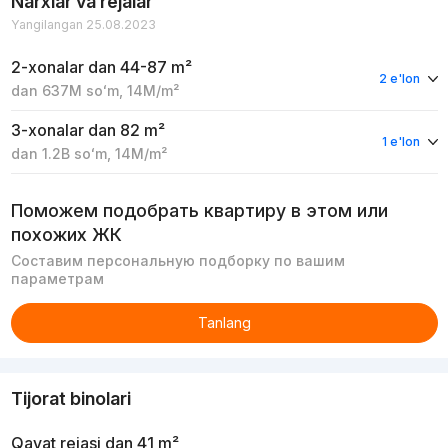
Narxlar va rejalar
Yangilangan 25.08.2023
2-xonalar
dan 44-87 m²
2 e'lon
dan
637M
soʻm
,
14M
/m²
3-xonalar
dan 82 m²
1 e'lon
dan
1.2B
soʻm
,
14M
/m²
Поможем подобрать квартиру в этом или
похожих ЖК
Составим персональную подборку по вашим
параметрам
Tanlang
Tijorat binolari
Qavat rejasi
dan 41 m²