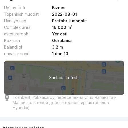
Uy-joy sinfi
Biznes
Topshirish muddati
2022-08-01
Uyni yozing
Prefabrik monolit
Complex area
16 000 m²
avtoturargoh
Yer osti
Bezatish
Qoralama
Balandligi
3.2 m
qavatlar soni
1 dan 10
Xaritada ko'rish
Toshkent, Yakkasaroy, пересечении улиц Чапаната и
Малой кольцевой дороги (ориентир: автосалон
Hyundai)