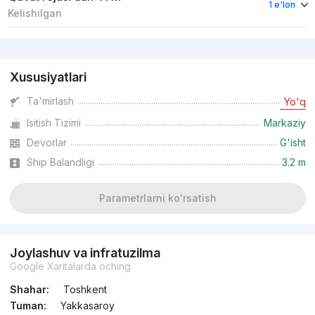
1 e'lon
Kelishilgan
Reklama
Xususiyatlari
Ta'mirlash
Yo'q
Isitish Tizimi
Markaziy
Devorlar
G'isht
Ship Balandligi
3.2 m
Parametrlarni ko'rsatish
Joylashuv va infratuzilma
Google Xaritalarda oching
Shahar:
Toshkent
Tuman:
Yakkasaroy