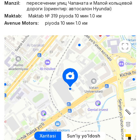
Manzil:
пересечении улиц Чапаната и Малой кольцевой
дороги (ориентир: автосалон Hyundai)
Maktab:
Maktab № 319 piyoda 10 мин 1.0 км
Avenue Motors:
piyoda 10 мин 1.0 км
Xaritasi
Sun'iy yo'ldosh