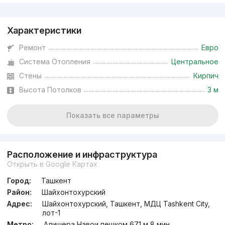
Реклама
Характеристики
Ремонт
Евро
Система Отопления
Центральное
Стены
Кирпич
Высота Потолков
3 м
Показать все параметры
Расположение и инфраструктура
Открыть в Google Картах
Город:
Ташкент
Район:
Шайхонтохурский
Адрес:
Шайхонтохурский, Ташкент, МДЦ Tashkent City,
лот-1
Метро:
Алишера Навои пешком 671 м 8 мин