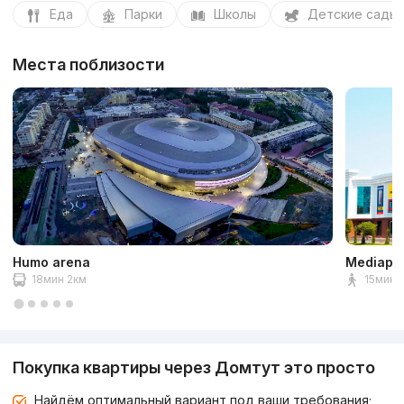
Еда
Парки
Школы
Детские сады
Места поблизости
Humo arena
Mediapa
18мин 2км
15мин 1
Покупка квартиры через Домтут это просто
Найдём оптимальный вариант под ваши требования;