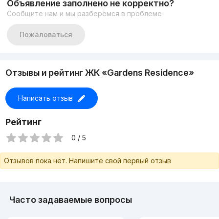
Объявление заполнено не корректно?
Тел +998908118991
Сообщите нам и мы разберёмся в проблеме
Тел +998908218444
Лучшие предложение по квартире
Пожаловаться
Отзывы и рейтинг ЖК «Gardens Residence»
Написать отзыв
Рейтинг
0 / 5
Отзывов пока нет. Напишите свой первый отзыв
Часто задаваемые вопросы