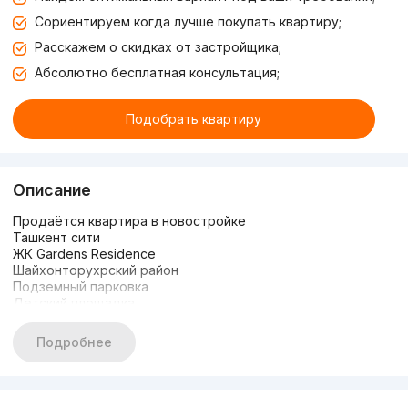
Сориентируем когда лучше покупать квартиру;
Расскажем о скидках от застройщика;
Абсолютно бесплатная консультация;
Подобрать квартиру
Описание
Продаётся квартира в новостройке
Ташкент сити
ЖК Gardens Residence
Шайхонторухрский район
Подземный парковка
Детский площадка
Состояние: Евро квартира
Закрытый двор, охрана 24/7
Подробнее
3/1/8, 91м2, + 30м2 терраса
С мебелью и техникой
Вид во двор
Цена 250.000 y.e