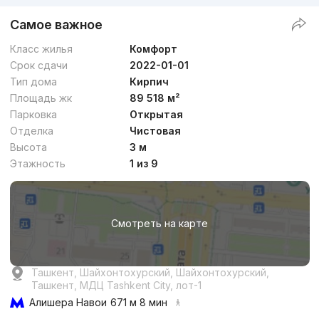
Самое важное
Класс жилья
Комфорт
Срок сдачи
2022-01-01
Тип дома
Кирпич
Площадь жк
89 518 м²
Парковка
Открытая
Отделка
Чистовая
Высота
3 м
Этажность
1 из 9
Смотреть на карте
Ташкент, Шайхонтохурский, Шайхонтохурский,
Ташкент, МДЦ Tashkent City, лот-1
Алишера Навои
671 м 8 мин