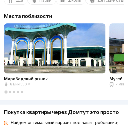
Еда
Парки
Школы
Детские сады
Места поблизости
Мирабадский рынок
Музей ж
8 мин 550 м
7 мин 2
Покупка квартиры через Домтут это просто
Найдём оптимальный вариант под ваши требования;