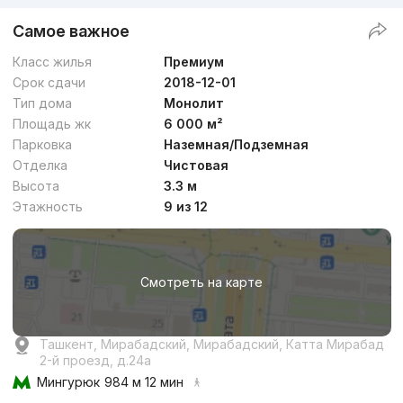
Самое важное
Класс жилья
Премиум
Срок сдачи
2018-12-01
Тип дома
Монолит
Площадь жк
6 000 м²
Парковка
Наземная/Подземная
Отделка
Чистовая
Высота
3.3 м
Этажность
9 из 12
Смотреть на карте
Ташкент, Мирабадский, Мирабадский, Катта Мирабад
2-й проезд, д.24a
Мингурюк
984 м 12 мин