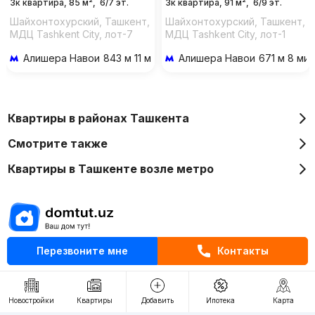
3к квартира, 85 м²,
6/7 эт.
3к квартира, 91 м²,
6/9 эт.
Шайхонтохурский, Ташкент,
Шайхонтохурский, Ташкент,
МДЦ Tashkent City, лот-7
МДЦ Tashkent City, лот-1
Алишера Навои
843 м 11 мин пешком
Алишера Навои
671 м 8 ми
Квартиры в районах Ташкента
Смотрите также
Квартиры в Ташкенте возле метро
Перезвоните мне
Контакты
Отдел рекламы
+998 (78) 113-20-86
+998 (93) 390-30-10
Новостройки
Квартиры
Добавить
Ипотека
Карта