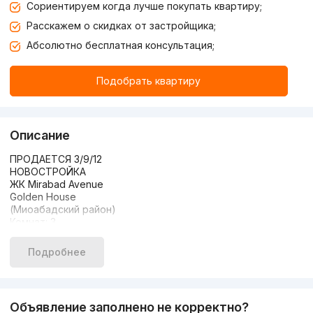
Сориентируем когда лучше покупать квартиру;
Расскажем о скидках от застройщика;
Абсолютно бесплатная консультация;
Подобрать квартиру
Описание
ПРОДАЕТСЯ 3/9/12
НОВОСТРОЙКА
ЖК Mirabad Avenue
Golden House
(Миоабадский район)
Комнат: 3
Этаж: 9
Этажность: 12
Подробнее
Общая площадь: 50м2
Состояние: коробка
ЦЕНА: 135 000 у.е.
+998 90 811 89 91
Объявление заполнено не корректно?
+998 90 821 84 44