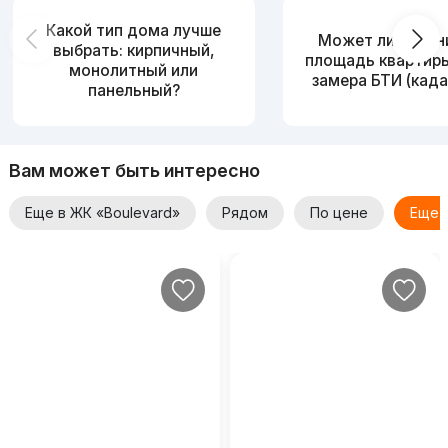
Какой тип дома лучше
Может ли измен
выбрать: кирпичный,
площадь квартир
монолитный или
замера БТИ (када
панельный?
Вам может быть интересно
Еще в ЖК «Boulevard»
Рядом
По цене
Еще 