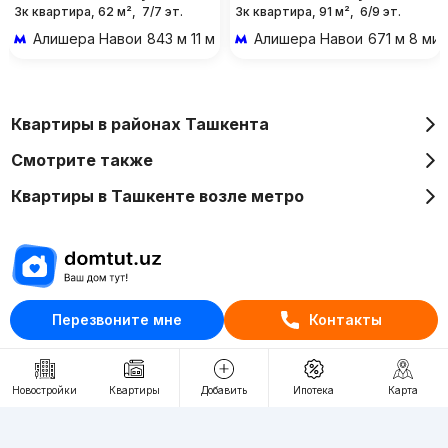
3к квартира, 62 м²,
7/7 эт.
3к квартира, 91 м²,
6/9 эт.
Алишера Навои
843 м 11 мин пешком
Алишера Навои
671 м 8 ми
Квартиры в районах Ташкента
Смотрите также
Квартиры в Ташкенте возле метро
Отдел рекламы
Перезвоните мне
Контакты
+998 (78) 113-20-86
+998 (93) 390-30-10
Новостройки
Квартиры
Добавить
Ипотека
Карта
Пн-Пт. С 9:30 до 18:00