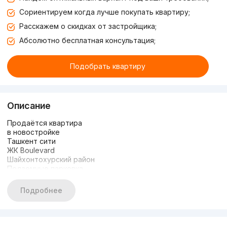
Сориентируем когда лучше покупать квартиру;
Расскажем о скидках от застройщика;
Абсолютно бесплатная консультация;
Подобрать квартиру
Описание
Продаётся квартира
в новостройке
Ташкент сити
ЖК Boulevard
Шайхонтохурский район
Подземные парковка
Детский площадка
Состояние: Евро квартира
Подробнее
Закрытый двор, охрана 24/7
3/4/7, 104м2, вид во двор
С арендатором 1.600$
Цена: 280.000 ye