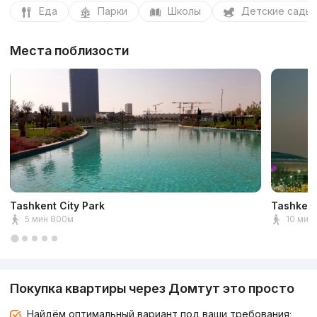
Еда
Парки
Школы
Детские сады
Места поблизости
Tashkent City Park
Tashkent
5 мин 800м
10 мин 
Покупка квартиры через Домтут это просто
Найдём оптимальный вариант под ваши требования;