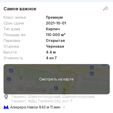
Самое важное
Класс жилья
Премиум
Срок сдачи
2021-10-01
Тип дома
Кирпич
Площадь жк
110 000 м²
Парковка
Открытая
Отделка
Черновая
Высота
4.4 м
Этажность
4 из 7
Смотреть на карте
Ташкент, Шайхонтохурский, Шайхонтохурский,
Ташкент, МДЦ Tashkent City, лот-7
Алишера Навои
843 м 11 мин