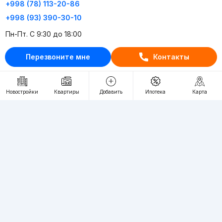
+998 (78) 113-20-86
+998 (93) 390-30-10
Пн-Пт. С 9:30 до 18:00
Перезвоните мне
Контакты
RU
UZ
Контакты
Новостройки
Квартиры
Добавить
Ипотека
Карта
О проекте
Проект компании Webnow ©
Условия использования
Политика конфиденциальности
Публичная оферта
Учредитель:
"WEBNOW" MChJ
Адрес:
Toshkent shahri, A.Qahhor ko'chasi, 47-uy