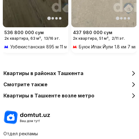
536 800 000
сум
437 980 000
сум
2к квартира, 63 м²,
13/16 эт.
2к квартира, 51 м²,
2/11 эт.
Узбекистанская
895 м 11 мин пешком
Буюк Ипак Йули
1.8 км 7 м
Квартиры в районах Ташкента
Смотрите также
Квартиры в Ташкенте возле метро
Отдел рекламы