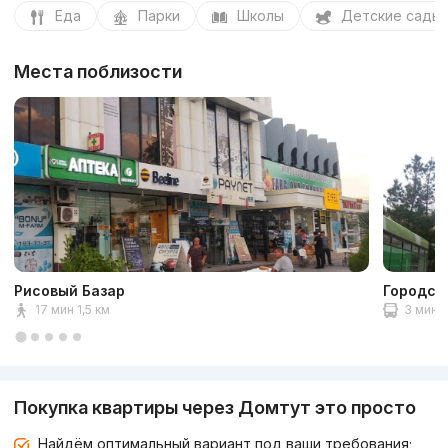
Еда
Парки
Школы
Детские сады
Места поблизости
Рисовый Базар
Городск
17 мин 1,5 км
3 мин
Покупка квартиры через Домтут это просто
Найдём оптимальный вариант под ваши требования;