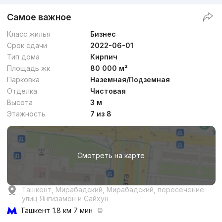
Самое важное
Класс жилья
Бизнес
Срок сдачи
2022-06-01
Тип дома
Кирпич
Площадь жк
80 000 м²
Парковка
Наземная/Подземная
Отделка
Чистовая
Высота
3 м
Этажность
7 из 8
Смотреть на карте
Ташкент, Мирабадский, Мирабадский, пересечение
улиц Янгизамон и Сайхун
Ташкент
1.8 км 7 мин