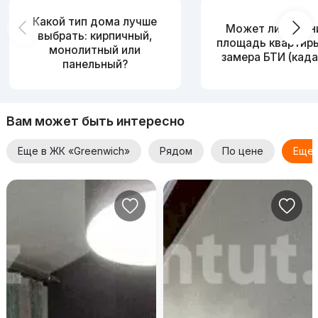
Какой тип дома лучше
Может ли измен
выбрать: кирпичный,
площадь квартир
монолитный или
замера БТИ (када
панельный?
Вам может быть интересно
Еще в ЖК «Greenwich»
Рядом
По цене
Еще 