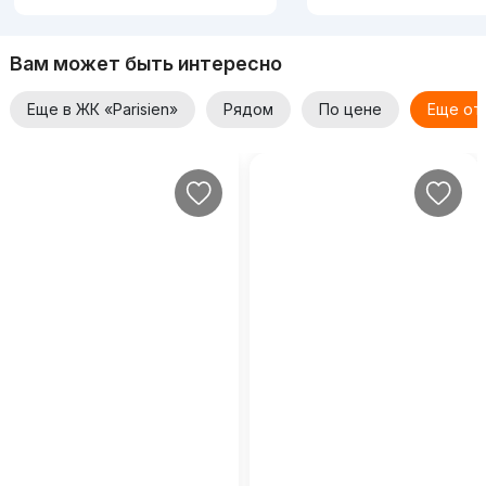
Вам может быть интересно
Еще в ЖК «Parisien»
Рядом
По цене
Еще от