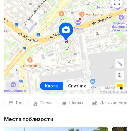
Карта
Спутник
Еда
Парки
Школы
Детские сады
Места поблизости