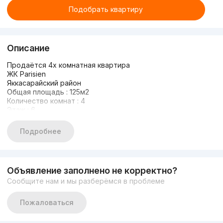
Подобрать квартиру
Описание
Продаётся 4х комнатная квартира
ЖК Parisien
Яккасарайский район
Общая площадь : 125м2
Количество комнат : 4
Этаж : 6
Этажность : 8
Есть 2 балкона
Подробнее
Полностью укомлпектована
Зайти и жить
146144
Объявление заполнено не корректно?
Сообщите нам и мы разберёмся в проблеме
Пожаловаться