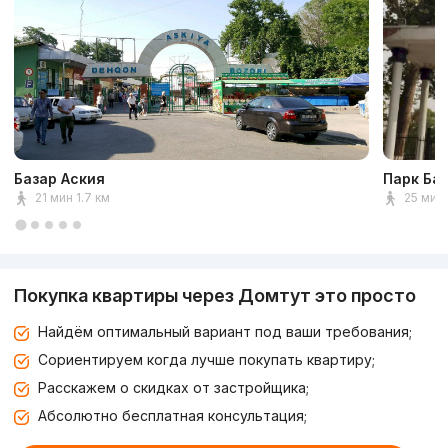
Базар Аския
Парк Ба
21 мин 1.7 км
25 мин 
Покупка квартиры через Домтут это просто
Найдём оптимальный вариант под ваши требования;
Сориентируем когда лучше покупать квартиру;
Расскажем о скидках от застройщика;
Абсолютно бесплатная консультация;