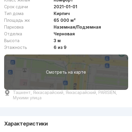
Срок сдачи
2021-01-01
Тип дома
Кирпич
Площадь жк
65 000 м²
Парковка
Наземная/Подземная
Отделка
Черновая
Высота
3 м
Этажность
6 из 9
Смотреть на карте
Ташкент, Яккасарайский, Яккасарайский, PARISIEN,
Мукими улица
Реклама
Характеристики