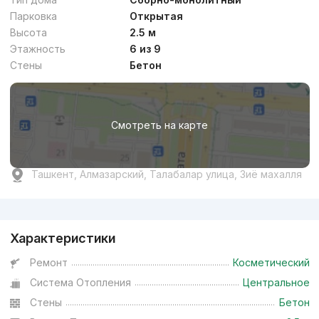
Парковка
Открытая
Высота
2.5 м
Этажность
6 из 9
Стены
Бетон
Смотреть на карте
Ташкент, Алмазарский, Талабалар улица, Зиё махалля
Реклама
Характеристики
Ремонт
Косметический
Система Отопления
Центральное
Стены
Бетон