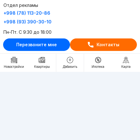
Отдел рекламы
+998 (78) 113-20-86
+998 (93) 390-30-10
Пн-Пт. С 9:30 до 18:00
Перезвоните мне
Контакты
RU
UZ
Контакты
Новостройки
Квартиры
Добавить
Ипотека
Карта
О проекте
Проект компании Webnow ©
Условия использования
Политика конфиденциальности
Публичная оферта