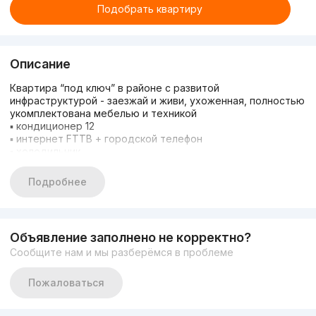
Подобрать квартиру
Описание
Квартира “под ключ” в районе с развитой
инфраструктурой - заезжай и живи, ухоженная, полностью
укомплектована мебелью и техникой
▪ кондиционер 12
▪ интернет FTTB + городской телефон
▪ холодильник
▪ стиральная машина (9 кг)
▪ 2 телевизора (50″, 32″)
Подробнее
▪ полностью оборудованная кухня.
Всё в шаговой доступности: супермаркеты «Корзинка»,
магазины, аптеки, клиники, школы, ВУЗы, детские сады,
бассейн, спортплощадки. Метро «Беруний» — 7 минут
Объявление заполнено не корректно?
пешком. Зелёный и благоустроенный район.
Сообщите нам и мы разберёмся в проблеме
Дополнительные преимущества:
▪ готова для проживания или аренды
Есть потенциал перепланировки в 3х комнатную!!!
Пожаловаться