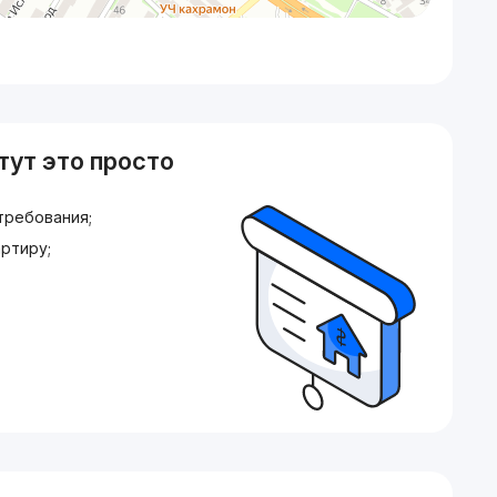
тут это просто
требования;
ртиру;