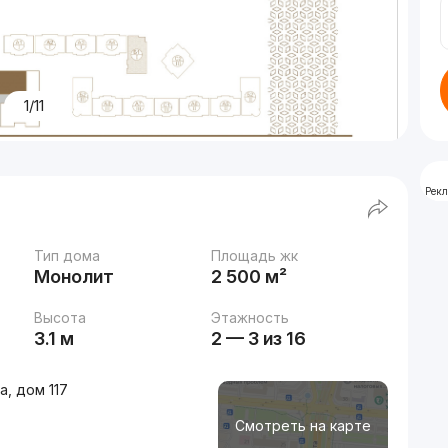
1/11
Рек
Тип дома
Площадь жк
Монолит
2 500 м²
Высота
Этажность
3.1 м
2 — 3 из 16
, дом 117
Смотреть на карте