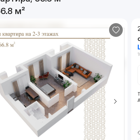
6.8 м²
1
Т
д