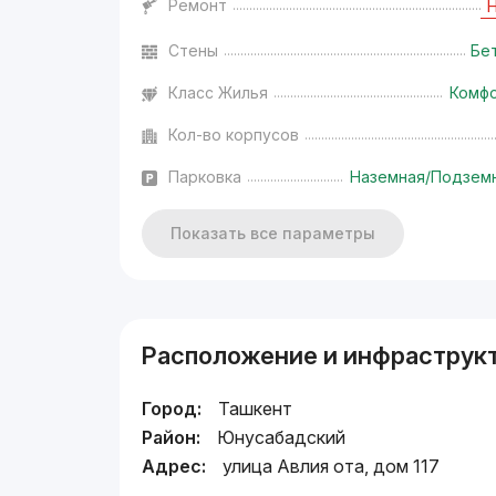
Ремонт
Стены
Бе
Класс Жилья
Комф
Кол-во корпусов
Парковка
Наземная/Подзем
Показать все параметры
Расположение и инфраструк
Город:
Ташкент
Район:
Юнусабадский
Адрес:
улица Авлия ота, дом 117