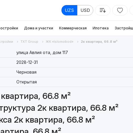
UZS
USD
остройки
Дома и участки
Коммерческая
Ипотека
Застройщ
стройки
TXT Group
ЖК «Islomobod»
2к квартира, 66.8 м²
улица Авлия ота, дом 117
2028-12-31
Черновая
Открытая
квартира, 66.8 м²
руктура 2к квартира, 66.8 м²
а 2к квартира, 66.8 м²
артира, 66.8 м²