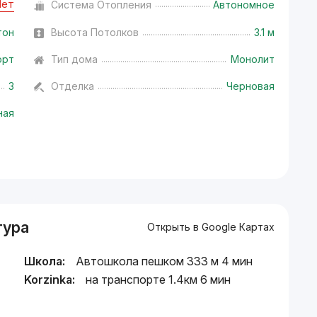
Нет
Система Отопления
Автономное
тон
Высота Потолков
3.1 м
орт
Тип дома
Монолит
3
Отделка
Черновая
ная
тура
Открыть в Google Картах
Школа:
Автошкола пешком 333 м 4 мин
Korzinka:
на транспорте 1.4км 6 мин