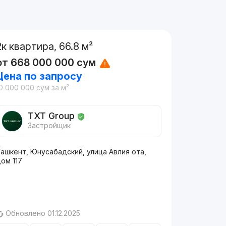
2к квартира, 66.8 м²
от
668 000 000
сум
Цена по запросу
0 000 000
сум
за м²
TXT Group
Застройщик
ашкент, Юнусабадский, улица Авлия ота,
ом 117
Обновлено 01.12.2025