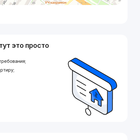
тут это просто
требования;
ртиру;