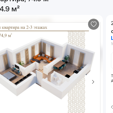
4.9 м²
1
Т
д