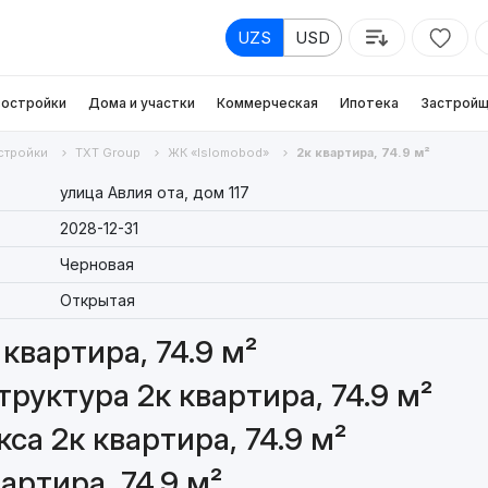
UZS
USD
остройки
Дома и участки
Коммерческая
Ипотека
Застройщ
стройки
TXT Group
ЖК «Islomobod»
2к квартира, 74.9 м²
улица Авлия ота, дом 117
2028-12-31
Черновая
Открытая
квартира, 74.9 м²
руктура 2к квартира, 74.9 м²
а 2к квартира, 74.9 м²
артира, 74.9 м²