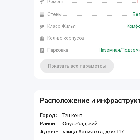
Ремонт
Стены
Бе
Класс Жилья
Комф
Кол-во корпусов
Парковка
Наземная/Подзем
Показать все параметры
Расположение и инфраструк
Город:
Ташкент
Район:
Юнусабадский
Адрес:
улица Авлия ота, дом 117