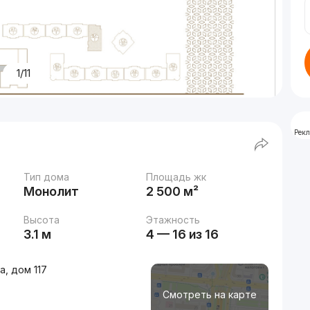
1/11
Рек
Тип дома
Площадь жк
Монолит
2 500 м²
Высота
Этажность
3.1 м
4 — 16 из 16
, дом 117
Смотреть на карте