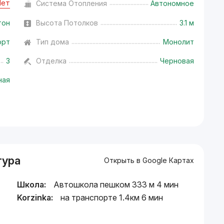
Нет
Система Отопления
Автономное
тон
Высота Потолков
3.1 м
орт
Тип дома
Монолит
3
Отделка
Черновая
ная
тура
Открыть в Google Картах
Школа:
Автошкола пешком 333 м 4 мин
Korzinka:
на транспорте 1.4км 6 мин