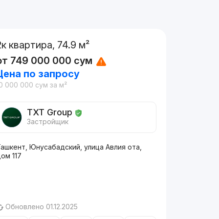
2к квартира, 74.9 м²
от
749 000 000
сум
Цена по запросу
0 000 000
сум
за м²
TXT Group
Застройщик
ашкент, Юнусабадский, улица Авлия ота,
ом 117
Обновлено 01.12.2025