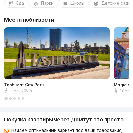
Еда
Парки
Школы
Детские сады
Места поблизости
Tashkent City Park
Magic Ci
7 мин 600 м
18 мин 
Покупка квартиры через Домтут это просто
Найдём оптимальный вариант под ваши требования;