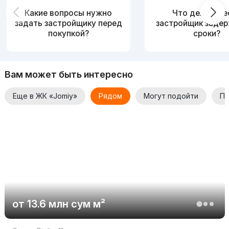
Какие вопросы нужно
Что делать, е
задать застройщику перед
застройщик заде
покупкой?
сроки?
Вам может быть интересно
Еще в ЖК «Jomiy»
Рядом
Могут подойти
По
от
13.6 млн
сум
м²