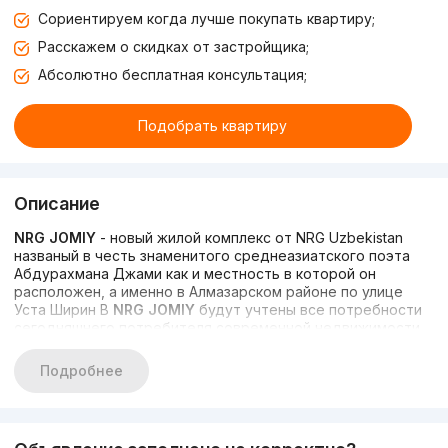
Сориентируем когда лучше покупать квартиру;
Расскажем о скидках от застройщика;
Абсолютно бесплатная консультация;
Подобрать квартиру
Описание
NRG JOMIY
- новый жилой комплекс от NRG Uzbekistan
названый в честь знаменитого среднеазиатского поэта
Абдурахмана Джами как и местность в которой он
расположен, а именно в Алмазарском районе по улице
Уста Ширин В
NRG JOMIY
будут учтены все потребности
сегодняшнего потребителя современной недвижимости.
Новые тенденции урбанистики и использование
передовых строительных технологий
- основной
Подробнее
принцип на который полагается застройщик при освоении
данной территории. Жилой комплекс обладает
продуманными планировками
и
всеми удобствами
в
которых предусмотрено множество преимуществ.