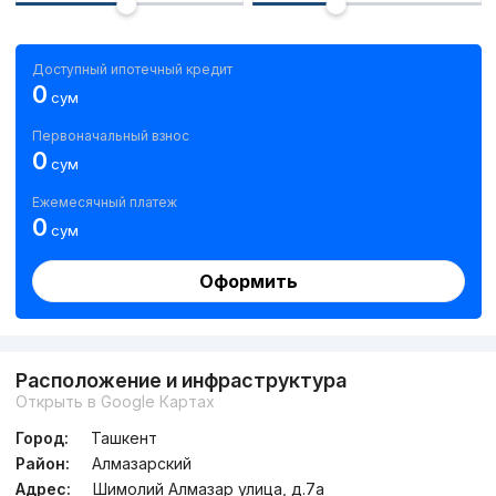
Доступный ипотечный кредит
0
сум
Первоначальный взнос
0
сум
Ежемесячный платеж
0
сум
Оформить
Расположение и инфраструктура
Открыть в Google Картах
Город:
Ташкент
Район:
Алмазарский
Адрес:
Шимолий Алмазар улица, д.7a