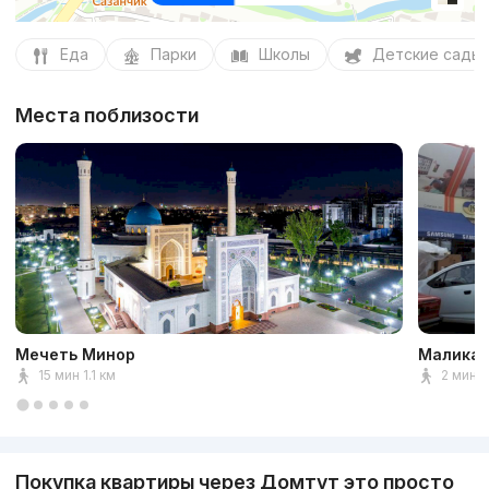
Еда
Парки
Школы
Детские сады
Места поблизости
Мечеть Минор
Малика 
15 мин 1.1 км
2 мин 
Покупка квартиры через Домтут это просто