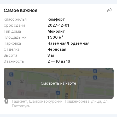
Самое важное
Класс жилья
Комфорт
Срок сдачи
2027-12-01
Тип дома
Монолит
Площадь жк
1 500 м²
Парковка
Наземная/Подземная
Отделка
Черновая
Высота
3 м
Этажность
2 — 16 из 16
Смотреть на карте
Ташкент, Шайхонтохурский, Тошкенбоева улица, д.1,
Тахтапуль