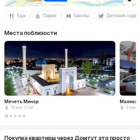
Еда
Парки
Школы
Детские сады
Места поблизости
Мечеть Минор
Малика 
15 мин 1.1 км
2 мин 
Покупка квартиры через Домтут это просто