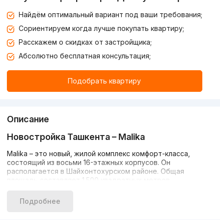
Найдём оптимальный вариант под ваши требования;
Сориентируем когда лучше покупать квартиру;
Расскажем о скидках от застройщика;
Абсолютно бесплатная консультация;
Подобрать квартиру
Описание
Новостройка Ташкента –
Malika
Malika – это новый, жилой комплекс комфорт-класса,
состоящий из восьми 16-этажных корпусов. Он
располагается в Шайхонтохурском районе. Общая
площадь составляет 1.500 квадратных метров.
Все квартиры имеют черновую отделку, что позволит
Подробнее
будущим владельцам сделать ремонт по своему
желанию.