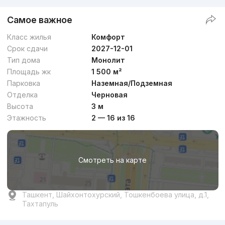
Самое важное
Класс жилья
Комфорт
Срок сдачи
2027-12-01
Тип дома
Монолит
Площадь жк
1 500 м²
Парковка
Наземная/Подземная
Отделка
Черновая
Высота
3 м
Этажность
2 — 16 из 16
Смотреть на карте
Ташкент, Шайхонтохурский, Тошкенбоева улица, д.1,
Тахтапуль