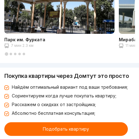
Парк им. Фурката
Мирабад
7 мин 2.3 км
11 мин 
Покупка квартиры через Домтут это просто
Найдём оптимальный вариант под ваши требования;
Сориентируем когда лучше покупать квартиру;
Расскажем о скидках от застройщика;
Абсолютно бесплатная консультация;
Подобрать квартиру