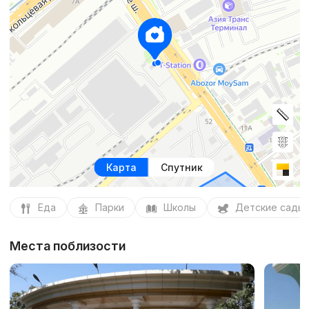
Карта
Спутник
Еда
Парки
Школы
Детские сады
Места поблизости