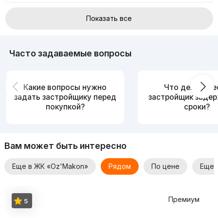
Показать все
Часто задаваемые вопросы
Какие вопросы нужно
Что делать, е
задать застройщику перед
застройщик заде
покупкой?
сроки?
Вам может быть интересно
Еще в ЖК «Oz'Makon»
Рядом
По цене
Еще 
Премиум
5